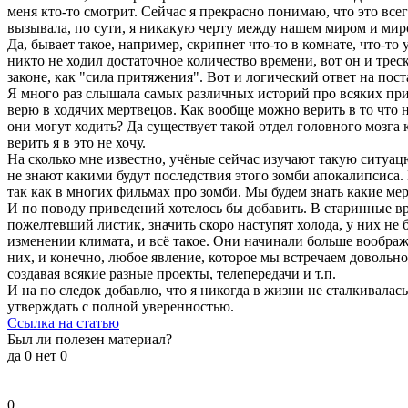
меня кто-то смотрит. Сейчас я прекрасно понимаю, что это все
вызывала, по сути, я никакую черту между нашем миром и миро
Да, бывает такое, например, скрипнет что-то в комнате, что-
никто не ходил достаточное количество времени, вот он и треск
законе, как "сила притяжения". Вот и логический ответ на пос
Я много раз слышала самых различных историй про всяких призр
верю в ходячих мертвецов. Как вообще можно верить в то что не
они могут ходить? Да существует такой отдел головного мозга к
верить я в это не хочу.
На сколько мне известно, учёные сейчас изучают такую ситуац
не знают какими будут последствия этого зомби апокалипсиса.
так как в многих фильмах про зомби. Мы будем знать какие мер
И по поводу приведений хотелось бы добавить. В старинные в
пожелтевший листик, значить скоро наступят холода, у них не б
изменении климата, и всё такое. Они начинали больше воображ
них, и конечно, любое явление, которое мы встречаем довольн
создавая всякие разные проекты, телепередачи и т.п.
И на по следок добавлю, что я никогда в жизни не сталкивалась
утверждать с полной уверенностью.
Ссылка на статью
Был ли полезен материал?
да
0
нет
0
0