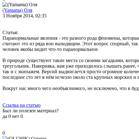
(Yamama) Оля
3 Ноября 2014, 02:35
Статья:
Паранормальные явления - это разного рода феномены, которые
считают это из ряда вон выходящим. Этот вопрос спорный, так
человек якобы видит что-то паранормальное.
В природе существуют такие места со своими загадками, котор
треугольник. Наверняка, вам уже приходилось слышать ранее, ч
так и с экипажем. Версий выдвигается просто огромное количес
последние сто лет в нём исчезло около ста крупных морских и
Вокруг нас много чего необъяснимого, не исключено, что в бу
Ссылка на статью
Был ли полезен материал?
да
0
нет
0
0