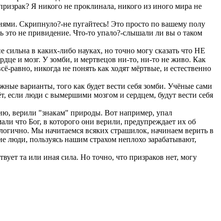
 призрак? Я никого не проклинала, никого из иного мира не
ниями. Скрипнуло?-не пугайтесь! Это просто по вашему полу
ать это не привидение. Что-то упало?-слышали ли вы о таком
е сильна в каких-либо науках, но точно могу сказать что НЕ
дце и мозг. У зомби, и мертвецов ни-то, ни-то не живо. Как
сё-равно, никогда не понять как ходят мёртвые, и естественно
жные варианты, того как будет вести себя зомби. Учёные сами
т, если люди с вымершими мозгом и сердцем, будут вести себя
ию, верили "знакам" природы. Вот например, упал
мали что Бог, в которого они верили, предупреждает их об
алогично. Мы начитаемся всяких страшилок, начинаем верить в
ие люди, пользуясь нашим страхом неплохо зарабатывают,
вует та или иная сила. Но точно, что призраков нет, могу