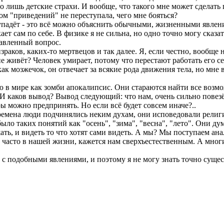
го лишь детские страхи. И вообще, что такого мне может сделать
м "приведений" не переступала, чего мне бояться?
то упадёт - это всё можно объяснить обычными, жизненными явле
ает сам по себе. В физике я не сильна, но одно точно могу сказ
тавленный вопрос.
аков, каких-то мертвецов и так далее. Я, если честно, вообще н
 живёт? Человек умирает, потому что перестают работать его сер
ак мозжечок, он отвечает за всякие рода движения тела, но мне в
ю в мире как зомби апокалипсис. Они стараются найти все возмо
 И каков вывод? Вывод следующий: что нам, очень сильно повезё
ы можно предпринять. Но если всё будет совсем иначе?..
ремена люди подчинялись неким духам, они исповедовали религ
ыло таких понятий как "осень", "зима", "весна", "лето". Они ду
ать, и видеть то что хотят сами видеть. А мы? Мы поступаем ан
о часто в нашей жизни, кажется нам сверхъестественным. А мног
 с подобными явлениями, и поэтому я не могу знать точно сущест