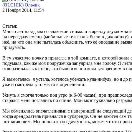
(OLCHIK) Ольчик
2 Ноября 2014, 11:54
Статья:
Много лет назад мы со знакомой снимали в аренду двухкомнатну
на пересдачу смены (мобильные телефоны были в диковинку), жд
неё, на что она мне пыталась объяснить, что её опоздание выз
придумать.
В ту ужасную ночку я прилегла в той комнате, в которой жила 
подумала, как же моя подружечка запудрила мне голову. Я легла
отворачивалась к стене, это было именно кожным зрением в по
Я вымоталась, я устала, хотелось убежать куда-нибудь, но я д
уже и смотрела в то место в оцепенении.
Уснуть я смогла только под утро (к 6-00 часам), при предпосл
старался меня погладить по спине. Мой мозг буквально разрыва
Мы обменялись впечатлениями с напарницей на следующий день,
когда арендодатель признался в субаренде. Он не захотел сам т
потрясающим. Мы пошли к соседям узнать, может что-то прои