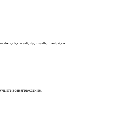
,docx,xls,xlsx,odt,odp,ods,odb,rtf,xml,txt,csv
учайте вознаграждение.