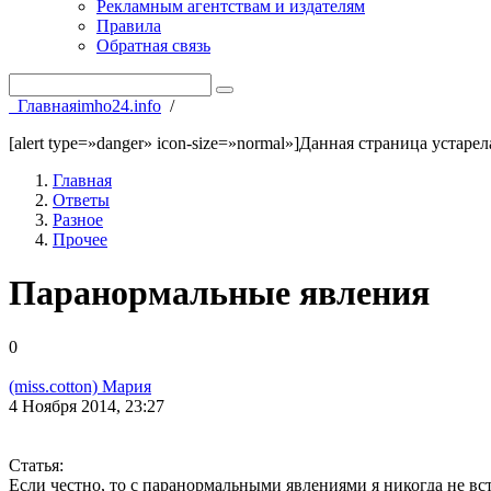
Рекламным агентствам и издателям
Правила
Обратная связь
Главная
imho24.info
/
[alert type=»danger» icon-size=»normal»]Данная страница устаре
Главная
Ответы
Разное
Прочее
Паранормальные явления
0
(miss.cotton) Мария
4 Ноября 2014, 23:27
Статья:
Если честно, то с паранормальными явлениями я никогда не вст