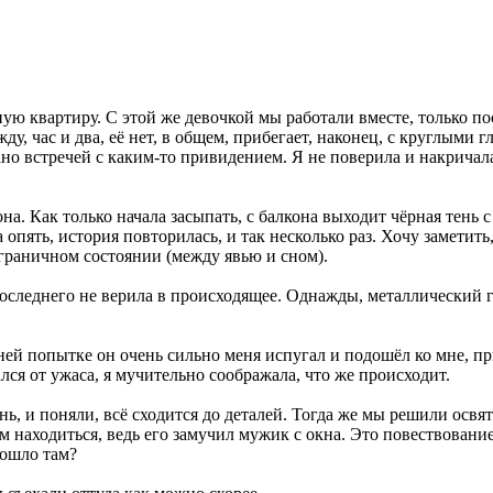
ю квартиру. С этой же девочкой мы работали вместе, только посм
у, час и два, её нет, в общем, прибегает, наконец, с круглыми 
вано встречей с каким-то привидением. Я не поверила и накричал
она. Как только начала засыпать, с балкона выходит чёрная тень
 опять, история повторилась, и так несколько раз. Хочу заметить,
граничном состоянии (между явью и сном).
о последнего не верила в происходящее. Однажды, металлический 
едней попытке он очень сильно меня испугал и подошёл ко мне, пр
лся от ужаса, я мучительно соображала, что же происходит.
 и поняли, всё сходится до деталей. Тогда же мы решили освят
ам находиться, ведь его замучил мужик с окна. Это повествовани
зошло там?