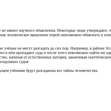
 не имеют научного объяснения. Некоторые люди утверждают, чт
 как человеческое мышление порой невозможно объяснить и понят
ые учёные не могут разгадать до сих пор. Например, в районе А
то в нём пропадают суда и после этого невозможно найти ни одн
тво, начиная от естественных (шторм), заканчивая скептическим
 воздушных судов.
дущем учёными будут разгаданны все тайны человечества.