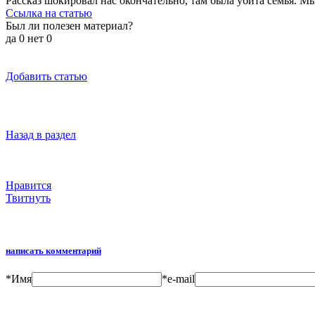
Рассказ шокировал нас окончательно, там была убита семья. Мы
Ссылка на статью
Был ли полезен материал?
да
0
нет
0
Добавить статью
Назад в раздел
Нравится
Твитнуть
написать комментарий
*
Имя
*
e-mail