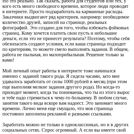
Но это реально. Так сказать, работа для студентов или тех, у
кого есть много свободного времени, которое люди проводят
в интернете. Просто подзаработать на карманные расходы.
Заказчики выдвигают ряд критериев, например: необходимое
количество друзей, записей на странице, реальных
фотографий. Это создано для того, чтобы избежать фэйковых
страниц. Кому хочется платить свои пусть и небольшие
деньги, если это не принесет результата? Поэтому, чтобы себя
обезопасить создают условия, если ваша страница подходит
по критериям, то можете смело выполнять задания. В общем,
работа не пыльная, но малоприбыльная. Решение только за
вами!
Мой личный опыт работы в интернете тоже начинался
именно с заданий такого рода. Я сидела часами, зато мне
удавалось заработать от силы 1000 рублей в месяц (при этом
еще выполняя мелкие задания другого рода). Но когда-то
приходит момент, когда ты понимаешь, что ты из этого вырос
и тебе надо стремиться к чему-то большему. В любом случае,
занятия такого вида вскоре вам надоест. Это занимает много
времени. Лично меня еще смущало, что моя страница
постоянно заполнена рекламой и разными ссылками.
Заработать можно не только в одноклассниках, но и в других
социальных сетях. Спрос огромный. А если вы имеете свой