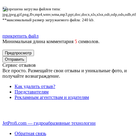
*разрешена загрузка файлов типа:
jpg,jpeg,gif,png,flv,mp4,wmv,wma,mp3,ppt,doc,docx,xls,xlsx,odt,odp,ods,odb,rtf
**максимальный размер загружаемого файла: 240 kb.
прикрепить файл
Минимальная длина комментария
5
символов.
Сервис отзывов
Все просто. Размещайте свои отзывы и уникальные фото, и
получайте вознаграждение.
Как удалить отзыв?
Представителям
Рекламным агентствам и издателям
JetProfi.com — гидроабразивные технологии
Обратная связь