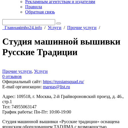
Рекламным агентствам и издателям
Правила
Обратная связь
Главная
imho24.info
/
Услуги
/
Прочие услуги
/
Студия машинной вышивки
Русские Традиции
Прочие услуги
,
Услуги
0 отзывов
Официальный сайт
:
https://russiansquad.ru/
E-mail организации
:
margas@list.ru
Адрес: 109518, г. Москва, 2-й Грайвороновский проезд, д. 46.,
стр.1
Тел: 74955063147
График работы: Пн-Пт: 10:00-19:00
Студия машинной вышивки «Русские традиции» оснащена
японским оборудованием TADJIMA с возможностью