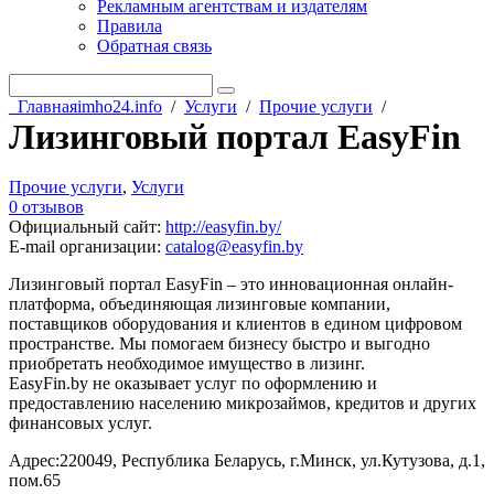
Рекламным агентствам и издателям
Правила
Обратная связь
Главная
imho24.info
/
Услуги
/
Прочие услуги
/
Лизинговый портал EasyFin
Прочие услуги
,
Услуги
0 отзывов
Официальный сайт
:
http://easyfin.by/
E-mail организации
:
catalog@easyfin.by
Лизинговый портал EasyFin – это инновационная онлайн-
платформа, объединяющая лизинговые компании,
поставщиков оборудования и клиентов в едином цифровом
пространстве. Мы помогаем бизнесу быстро и выгодно
приобретать необходимое имущество в лизинг.
EasyFin.by не оказывает услуг по оформлению и
предоставлению населению микрозаймов, кредитов и других
финансовых услуг.
Адрес:220049, Республика Беларусь, г.Минск, ул.Кутузова, д.1,
пом.65