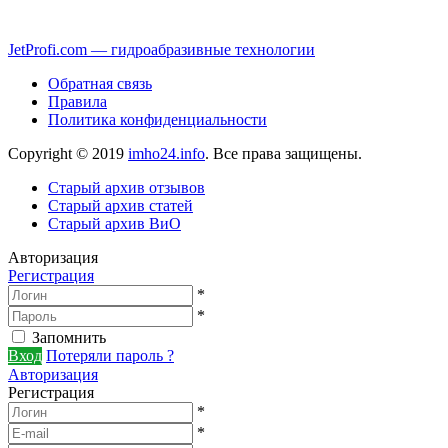
JetProfi.com — гидроабразивные технологии
Обратная связь
Правила
Политика конфиденциальности
Copyright © 2019
imho24.info
. Все права защищены.
Старый архив отзывов
Старый архив статей
Старый архив ВиО
Авторизация
Регистрация
*
*
Запомнить
Вход
Потеряли пароль ?
Авторизация
Регистрация
*
*