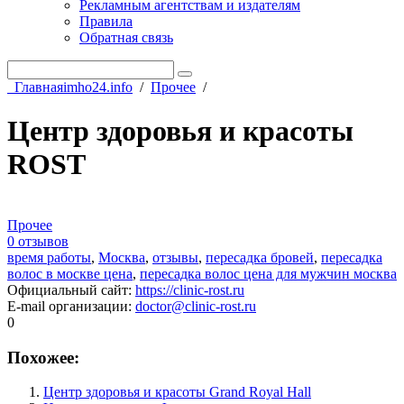
Рекламным агентствам и издателям
Правила
Обратная связь
Главная
imho24.info
/
Прочее
/
Центр здоровья и красоты
ROST
Прочее
0 отзывов
время работы
,
Москва
,
отзывы
,
пересадка бровей
,
пересадка
волос в москве цена
,
пересадка волос цена для мужчин москва
Официальный сайт
:
https://clinic-rost.ru
E-mail организации
:
doctor@clinic-rost.ru
0
Похожее:
Центр здоровья и красоты Grand Royal Hall