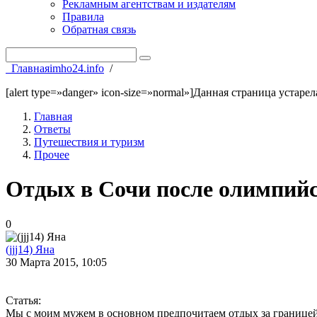
Рекламным агентствам и издателям
Правила
Обратная связь
Главная
imho24.info
/
[alert type=»danger» icon-size=»normal»]Данная страница устаре
Главная
Ответы
Путешествия и туризм
Прочее
Отдых в Сочи после олимпийс
0
(jjj14) Яна
30 Марта 2015, 10:05
Статья:
Мы с моим мужем в основном предпочитаем отдых за границей. 