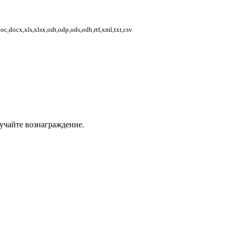
,docx,xls,xlsx,odt,odp,ods,odb,rtf,xml,txt,csv
учайте вознаграждение.