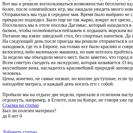
Вот мы и решили воспользоваться возможностью бесплатно куда
более, после олимпийских игр, мы ожидали увидеть много ново
Отправились мы туда в середине мая. Время было выбрано не с
прекрасно подходил. Было еще не так жарко, вокруг все цвело, 
Поселились мы в отеле поселка Дагомыс, который находился в 
балкон, чтобы полюбоваться пейзажем и подышать морским во
Питание мы взяли: шведский стол, без спиртных напитков. Да 
На следующий день после приезда мы решили отправиться в оли
находимся, где то в Европе, настолько все было красиво и сов
велосипед либо маленькую машинку, но нам хотелось пройтись
За неделю мы объездили много мест, было заметно, что город 
Всем советую съездить на экскурсию, которая называется 33 в
вкуснейшие вина, насладитесь красивейшей природой заповедни
человека.
Цены, конечно, не самые низкие, но вполне доступные, если тр
наподобие матраса, и каждый день носить его с собой.
Пробыли мы на отдыхе две недели, приехали в отличном настро
отдохнуть, например, в Египте, или на Кипре, не говоря уже п
Ссылка на статью
Был ли полезен материал?
да
0
нет
0
Добавить статью