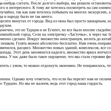
-нибудь слетать. После долгого выбора, мы решили остановитьс
го и интересного. К тому же хотелось посмотреть на сам олимп
лучайно, так как нам хотелось побывать на многих экскурсиях, 
да и народу было не так много.
десяти минутах от города. Вид из окна был просто шикарным, н
здухом.
конечно, это не Турция и не Египет, но все было вполне съедобн
мпийский город. Сели на электричку «Ласточка», и через час бы
ременно сделано. Вокруг множество иностранцев, вплоть до кита
 пешком. Гулять можно абсолютно бесплатно. Нам очень понрав
изменился, расцвел. Множество новых зданий, комплексов, все с
одопада. Этот день запомнится надолго, множество ярких впечат
ка. У нас даже было такое ощущение, что мы стали героями фил
атить с умом, то можно отдохнуть экономно. Не понравилось, чт
ении. Однако хочу отметить, что если бы перелет нам не оплачи
ро Турцию. Но мы не жалеем, ведь этот город наша гордость.