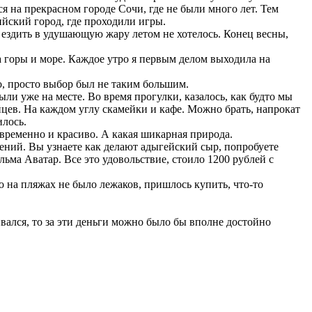
я на прекрасном городе Сочи, где не были много лет. Тем
ийский город, где проходили игры.
а ездить в удушающую жару летом не хотелось. Конец весны,
а горы и море. Каждое утро я первым делом выходила на
о, просто выбор был не таким большим.
ли уже на месте. Во время прогулки, казалось, как будто мы
йцев. На каждом углу скамейки и кафе. Можно брать, напрокат
илось.
овременно и красиво. А какая шикарная природа.
лений. Вы узнаете как делают адыгейский сыр, попробуете
ьма Аватар. Все это удовольствие, стоило 1200 рублей с
о на пляжах не было лежаков, пришлось купить, что-то
вался, то за эти деньги можно было бы вполне достойно