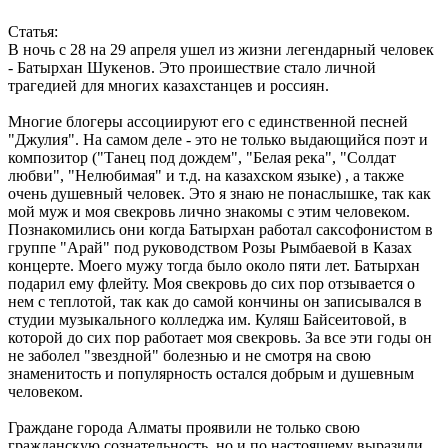
Статья:
В ночь с 28 на 29 апреля ушел из жизни легендарный человек
- Батырхан Шукенов. Это проишествие стало личной
трагедией для многих казахстанцев и россиян.
Многие блогеры ассоциируют его с единственной песней
"Джулия". На самом деле - это не только выдающийся поэт и
композитор ("Танец под дождем", "Белая река", "Солдат
любви", "Нелюбимая" и т.д. на казахском языке) , а также
очень душевный человек. Это я знаю не понаслышке, так как
мой муж и моя свекровь лично знакомы с этим человеком.
Познакомились они когда Батырхан работал саксофонистом в
группе "Арай" под руководством Розы Рымбаевой в Казах
концерте. Моего мужу тогда было около пяти лет. Батырхан
подарил ему флейту. Моя свекровь до сих пор отзывается о
нем с теплотой, так как до самой кончины он записывался в
студии музыкального колледжа им. Куляш Байсеитовой, в
которой до сих пор работает моя свекровь. За все эти годы он
не заболел "звездной" болезнью и не смотря на свою
знаменитость и популярность остался добрым и душевным
человеком.
Граждане города Алматы проявили не только свою
гражданскую сознательность, но и по настоящему выразили