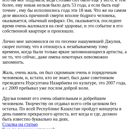
более, ему никак нельзя было дать 53 года, а если быть ещё
точнее , ему бы исполнились года эти 18 мая. Что же на самом
деле явилось причиной смерти вполне бодрого человека,
оказывается, обычный инфаркт. Он, оказывается, последнее
время очень жаловался на своё здоровье, и это событие в его
собственной квартире и произошло.
Лично мне запомнился он по песенке нашумевшей Джулия,
скорее потому, что я отношусь к незабываемому тому
времени, когда были только яркие запоминающиеся артисты, а
не то, что сейчас, даже имена некоторых невозможно
запомнить.
Жаль, очень жаль, он был скромным очень и порядочным
человеком, и, кстати, кто не знает, был даже советником
президента Нурсултана Назарбаева по культуре, это 2007 года,
а с 2009 пребывал уже послом доброй воли.
Друзья помнят его очень обаятельным и добрейшим
человеком. Творчеству он отдавал всего себя целиком без
остатка. По всей Республике Казахстан пройдут концерты в
день памяти прекрасного артиста, вот когда и где, должно
быть известно буквально на днях.
Ссылка на статью