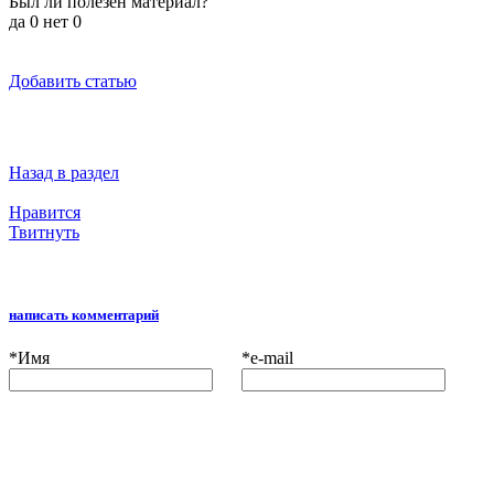
Был ли полезен материал?
да
0
нет
0
Добавить статью
Назад в раздел
Нравится
Твитнуть
написать комментарий
*
Имя
*
e-mail