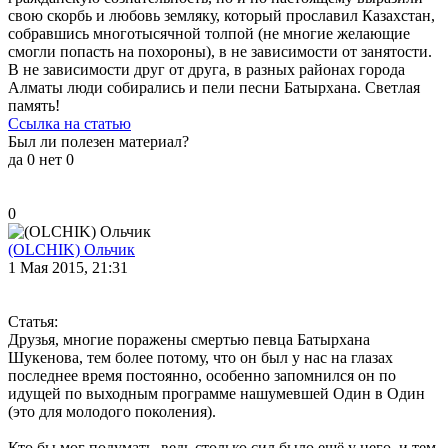
свою скорбь и любовь земляку, который прославил Казахстан,
собравшись многотысячной толпой (не многие желающие
смогли попасть на похороны), в не зависимости от занятости.
В не зависимости друг от друга, в разных районах города
Алматы люди собирались и пели песни Батырхана. Светлая
память!
Ссылка на статью
Был ли полезен материал?
да
0
нет
0
0
(OLCHIK) Ольчик
1 Мая 2015, 21:31
Статья:
Друзья, многие поражены смертью певца Батырхана
Шукенова, тем более потому, что он был у нас на глазах
последнее время постоянно, особенно запомнился он по
идущей по выходным программе нашумевшей Один в Один
(это для молодого поколения).
Кто бы мог подумать, ведь столько сил было ещё у него, и тем