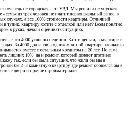
ла очередь не городская, а от УВД. Мы решили не упускать
- семья из трёх человек не платит первоначальный взнос, в
льных случаях, а все 100% стоимости квартиры. Отличный
 в тупик, квартиру хотите с отделкой или нет? Всем понятно,
ором в руках, начали оценивать ситуацию.
лучае это 4000 условных единиц. За эти деньги, в квартире с
 ых годах. За 4000 долларов в однокомнатной квартире площадью
идывается вместе с остальным кредитом на 20 лет. Но сама
вать лишних 10%, да и ремонт, который делают штатные
Скажу так, если бы была ситуация, что жили бы мы в
троили бы 2 -3 комнатную квартиру, где ремонт обошёлся бы в
аченные двери и прочие стройматериалы.