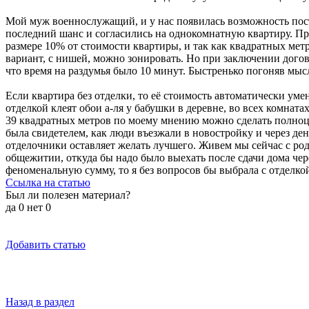
Мой муж военнослужащий, и у нас появилась возможность пост
последний шанс и согласились на однокомнатную квартиру. При
размере 10% от стоимости квартиры, и так как квадратных метр
вариант, с нишей, можно зонировать. Но при заключении догово
что время на раздумья было 10 минут. Быстренько погоняв мыс
Если квартира без отделки, то её стоимость автоматически уме
отделкой клеят обои а-ля у бабушки в деревне, во всех комната
39 квадратных метров по моему мнению можно сделать полноцен
была свидетелем, как люди въезжали в новостройку и через д
отделочники оставляет желать лучшего. Живем мы сейчас с род
общежитии, откуда бы надо было выехать после сдачи дома чере
феноменальную сумму, то я без вопросов бы выбрала с отделко
Ссылка на статью
Был ли полезен материал?
да
0
нет
0
Добавить статью
Назад в раздел