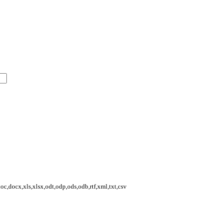
,docx,xls,xlsx,odt,odp,ods,odb,rtf,xml,txt,csv