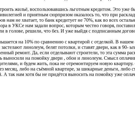
роить жильё, воспользовавшись льготным кредитом. Это уже бы
вилегией и приятным сюрпризом оказалось то, что при раскладе 
ов нам не хватает, то банк кредитует не 70%, как во всех оста
ра в УКСе нам задали вопрос, которым честно говоря, поставили
ли в голове, решили, что без. И уже выйдя с подписанным догов
ньшается на 10% по сравнению с квартирой с отделкой. В нашем с
х застелают линолеум, белят потолки, и ставят двери, как в 90-
ный ремонт. Да, если отделывают строители, то эта сумма раск
ень выносили на помойку двери , обои и линолеум. Смысл оплачи
ителями, и будем жить, пока не отремонтируем новую квартиру. 
з месяц, либо на съёмной квартире, за шикарные деньги, либо с
й. А так нам хотя бы не придётся выносить на помойку уже опл