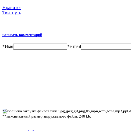
Нравится
Твитнуть
написать комментарий
*
Имя
*
e-mail
*разрешена загрузка файлов типа: jpg,jpeg,gif,png,flv,mp4,wmv,wma,mp3,ppt,doc
**максимальный размер загружаемого файла: 240 kb.