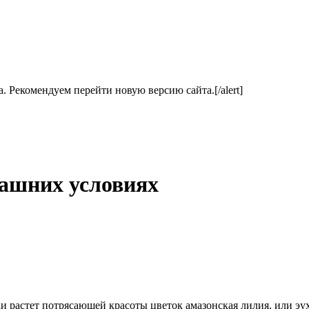
ла. Рекомендуем перейти новую версию сайта.[/alert]
машних условиях
астет потрясающей красоты цветок амазонская лилия, или эуха