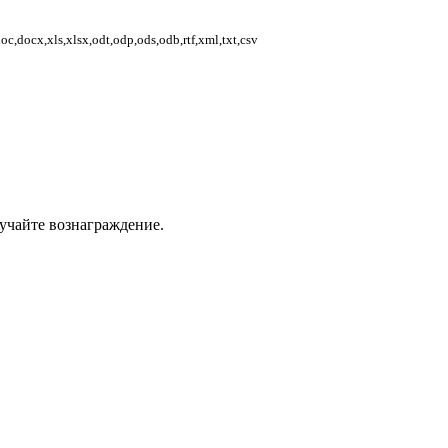
,docx,xls,xlsx,odt,odp,ods,odb,rtf,xml,txt,csv
учайте вознаграждение.