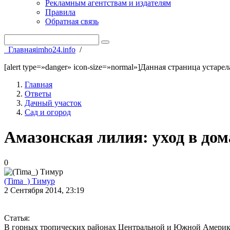
Рекламным агентствам и издателям
Правила
Обратная связь
Главная
imho24.info
/
[alert type=»danger» icon-size=»normal»]Данная страница устаре
Главная
Ответы
Дачный участок
Сад и огород
Амазонская лилия: уход в до
0
(Tima_) Тимур
2 Сентября 2014, 23:19
Статья:
В горных тропических районах Центральной и Южной Америки р