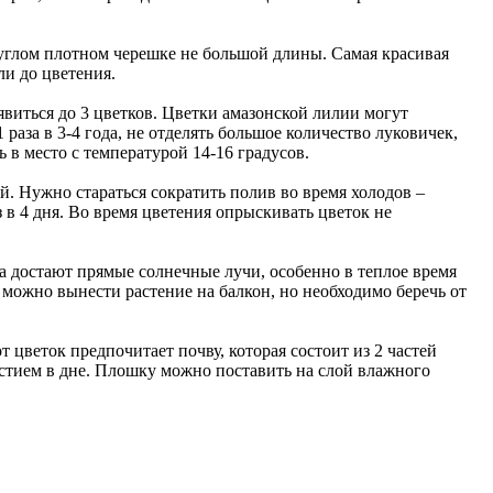
руглом плотном черешке не большой длины. Самая красивая
ли до цветения.
явиться до 3 цветков. Цветки амазонской лилии могут
раза в 3-4 года, не отделять большое количество луковичек,
 в место с температурой 14-16 градусов.
й. Нужно стараться сократить полив во время холодов –
з в 4 дня. Во время цветения опрыскивать цветок не
да достают прямые солнечные лучи, особенно в теплое время
 можно вынести растение на балкон, но необходимо беречь от
 цветок предпочитает почву, которая состоит из 2 частей
рстием в дне. Плошку можно поставить на слой влажного