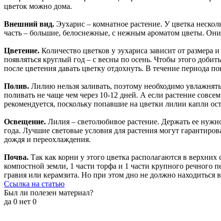
цветок можно дома.
Внешний вид.
Эухарис – комнатное растение. У цветка нескол
часть – большие, белоснежные, с нежным ароматом цветы. Они 
Цветение.
Количество цветков у эухариса зависит от размера 
появляться круглый год – с весны по осень. Чтобы этого добить
после цветения давать цветку отдохнуть. В течение периода по
Полив.
Лилию нельзя заливать, поэтому необходимо увлажнять 
поливать не чаще чем через 10-12 дней. А если растение совсе
рекомендуется, поскольку попавшие на цветки лилии капли ос
Освещение.
Лилия – светолюбивое растение. Держать ее нужно
года. Лучшие световые условия для растения могут гарантиров
дождя и переохлаждения.
Почва.
Так как корни у этого цветка располагаются в верхних 
компостной земли, 1 части торфа и 1 части крупного речного 
гравия или керамзита. Но при этом дно не должно находиться в
Ссылка на статью
Был ли полезен материал?
да
0
нет
0