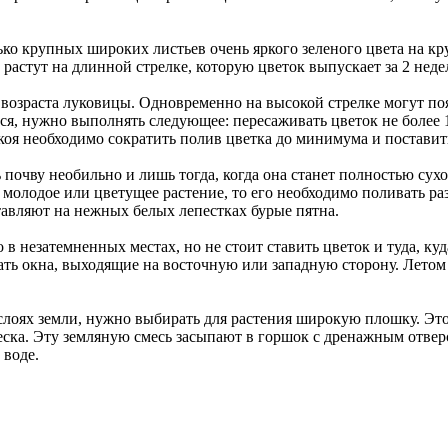
ько крупных широких листьев очень яркого зеленого цвета на к
растут на длинной стрелке, которую цветок выпускает за 2 неде
и возраста луковицы. Одновременно на высокой стрелке могут по
ся, нужно выполнять следующее: пересаживать цветок не более 1 
коя необходимо сократить полив цветка до минимума и поставить
почву необильно и лишь тогда, когда она станет полностью сухо
м молодое или цветущее растение, то его необходимо поливать ра
тавляют на нежных белых лепестках бурые пятна.
 в незатемненных местах, но не стоит ставить цветок и туда, ку
ать окна, выходящие на восточную или западную сторону. Летом
слоях земли, нужно выбирать для растения широкую плошку. Этот
песка. Эту земляную смесь засыпают в горшок с дренажным отве
 воде.