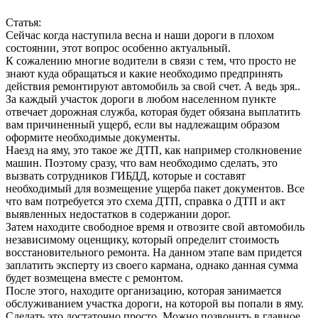
Статья:
Сейчас когда наступила весна и наши дороги в плохом
состоянии, этот вопрос особенно актуальный.
К сожалению многие водители в связи с тем, что просто не
знают куда обращаться и какие необходимо предпринять
действия ремонтируют автомобиль за свой счет. А ведь зря..
За каждый участок дороги в любом населенном пункте
отвечает дорожная служба, которая будет обязана выплатить
вам причиненный ущерб, если вы надлежащим образом
оформите необходимые документы.
Наезд на яму, это такое же ДТП, как например столкновение
машин. Поэтому сразу, что вам необходимо сделать, это
вызвать сотрудников ГИБДД, которые и составят
необходимый для возмещение ущерба пакет документов. Все
что вам потребуется это схема ДТП, справка о ДТП и акт
выявленных недостатков в содержании дорог.
Затем находите свободное время и отвозите свой автомобиль
независимому оценщику, который определит стоимость
восстановительного ремонта. На данном этапе вам придется
заплатить эксперту из своего кармана, однако данная сумма
будет возмещена вместе с ремонтом.
После этого, находите организацию, которая занимается
обслуживанием участка дороги, на которой вы попали в яму.
Сделать это достаточно просто. Можно позвонить в главное