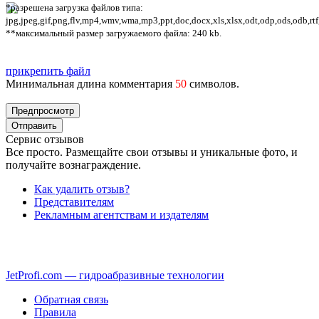
*разрешена загрузка файлов типа:
jpg,jpeg,gif,png,flv,mp4,wmv,wma,mp3,ppt,doc,docx,xls,xlsx,odt,odp,ods,odb,rtf
**максимальный размер загружаемого файла: 240 kb.
прикрепить файл
Минимальная длина комментария
50
символов.
Сервис отзывов
Все просто. Размещайте свои отзывы и уникальные фото, и
получайте вознаграждение.
Как удалить отзыв?
Представителям
Рекламным агентствам и издателям
JetProfi.com — гидроабразивные технологии
Обратная связь
Правила