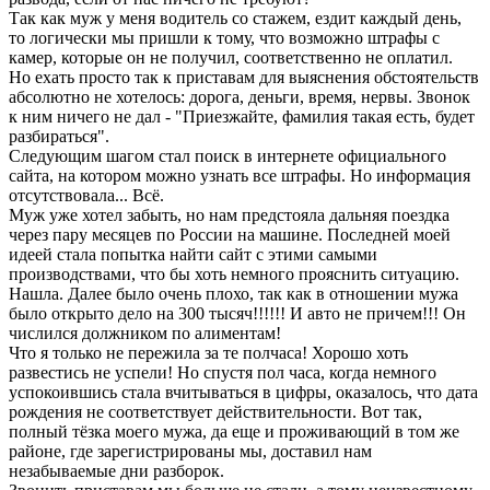
Так как муж у меня водитель со стажем, ездит каждый день,
то логически мы пришли к тому, что возможно штрафы с
камер, которые он не получил, соответственно не оплатил.
Но ехать просто так к приставам для выяснения обстоятельств
абсолютно не хотелось: дорога, деньги, время, нервы. Звонок
к ним ничего не дал - "Приезжайте, фамилия такая есть, будет
разбираться".
Следующим шагом стал поиск в интернете официального
сайта, на котором можно узнать все штрафы. Но информация
отсутствовала... Всё.
Муж уже хотел забыть, но нам предстояла дальняя поездка
через пару месяцев по России на машине. Последней моей
идеей стала попытка найти сайт с этими самыми
производствами, что бы хоть немного прояснить ситуацию.
Нашла. Далее было очень плохо, так как в отношении мужа
было открыто дело на 300 тысяч!!!!!! И авто не причем!!! Он
числился должником по алиментам!
Что я только не пережила за те полчаса! Хорошо хоть
развестись не успели! Но спустя пол часа, когда немного
успокоившись стала вчитываться в цифры, оказалось, что дата
рождения не соответствует действительности. Вот так,
полный тёзка моего мужа, да еще и проживающий в том же
районе, где зарегистрированы мы, доставил нам
незабываемые дни разборок.