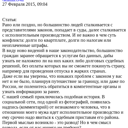
27 Февраля 2015, 09:04
Статья:
Рано или поздно, но большинство людей сталкивается с
представителями законов, попадает в суды, далее сталкивается
с исполнительным производством. И не важно в чем суть
конфликта: долги по квартплате, долги по налогам или
неоплаченные штрафы.
В виду ново видений в наше законодательство, большинство
граждан заранее обращается к услугам баз данных, дабы
узнать не наложено ли на них каких либо долговых судебных
решений, без оплаты которых вы не сможете покинуть страну,
например для проведения отпуска в жарких странах.
Даже если вы уверены, что никаких проблем с законом у вас
нет и не было, планируя путешествие за границу, или даже по
России, не поленитесь обратиться в компетентные органы и
узнать информацию за ранее.
С нашей семьей приключилась подобная история. В
социальной сети, под одной из фотографий, появилась
надпись (комментарий) от незнакомого человека, что в
отношении моего мужа идет исполнительное производство и
ему срочно надо явиться к судебным приставам его района.
Первой мыслью возникло - это развод! Но в чем смысл
развода, если от нас ничего не требуют?