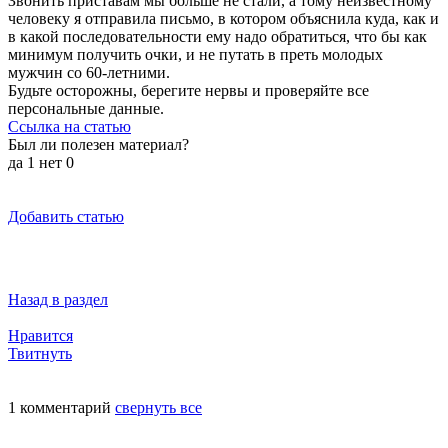
Звонить приставам мы больше не стали, а тому неизвестному
человеку я отправила письмо, в котором объяснила куда, как и
в какой последовательности ему надо обратиться, что бы как
минимум получить очки, и не путать в преть молодых
мужчин со 60-летними.
Будьте осторожны, берегите нервы и проверяйте все
персональные данные.
Ссылка на статью
Был ли полезен материал?
да
1
нет
0
Добавить статью
Назад в раздел
Нравится
Твитнуть
1 комментарий
свернуть все