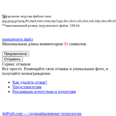
*разрешена загрузка файлов типа:
jpg,jpeg,gif,png,flv,mp4,wmv,wma,mp3,ppt,doc,docx,xls,xlsx,odt,odp,ods,odb,rtf
**максимальный размер загружаемого файла: 240 kb.
прикрепить файл
Минимальная длина комментария
50
символов.
Сервис отзывов
Все просто. Размещайте свои отзывы и уникальные фото, и
получайте вознаграждение.
Как удалить отзыв?
Представителям
Рекламным агентствам и издателям
JetProfi.com — гидроабразивные технологии