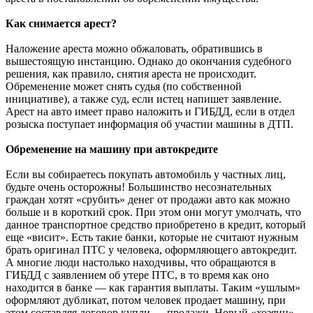
Как снимается арест?
Наложение ареста можно обжаловать, обратившись в
вышестоящую инстанцию. Однако до окончания судебного
решения, как правило, снятия ареста не происходит.
Обременение может снять судья (по собственной
инициативе), а также суд, если истец напишет заявление.
Арест на авто имеет право наложить и ГИБДД, если в отдел
розыска поступает информация об участии машины в ДТП.
Обременение на машину при автокредите
Если вы собираетесь покупать автомобиль у частных лиц,
будьте очень осторожны! Большинство несознательных
граждан хотят «срубить» денег от продажи авто как можно
больше и в короткий срок. При этом они могут умолчать, что
данное транспортное средство приобретено в кредит, который
еще «висит». Есть такие банки, которые не считают нужным
брать оригинал ПТС у человека, оформляющего автокредит.
А многие люди настолько находчивы, что обращаются в
ГИБДД с заявлением об утере ПТС, в то время как оно
находится в банке — как гарантия выплаты. Таким «ушлым»
оформляют дубликат, потом человек продает машину, при
этом составляя договор купли — продажи. Новый «хозяин»