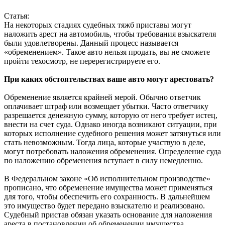
Статья:
На некоторых стадиях судебных тяжб приставы могут
наложить арест на автомобиль, чтобы требования взыскателя
были удовлетворены. Данный процесс называется
«обременением». Такое авто нельзя продать, вы не сможете
пройти техосмотр, не перерегистрируете его.
При каких обстоятельствах ваше авто могут арестовать?
Обременение является крайней мерой. Обычно ответчик
оплачивает штраф или возмещает убытки. Часто ответчику
разрешается денежную сумму, которую от него требует истец,
внести на счет суда. Однако иногда возникают ситуации, при
которых исполнение судебного решения может затянуться или
стать невозможным. Тогда лица, которые участвую в деле,
могут потребовать наложения обременения. Определение суда
по наложению обременения вступает в силу немедленно.
В Федеральном законе «Об исполнительном производстве»
прописано, что обременение имущества может применяться
для того, чтобы обеспечить его сохранность. В дальнейшем
это имущество будет передано взыскателю и реализовано.
Судебный пристав обязан указать основание для наложения
ареста в постановлении об обременении имущества.