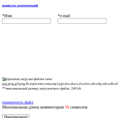
написать комментарий
*
Имя
*
e-mail
*разрешена загрузка файлов типа:
jpg,jpeg,gif,png,flv,mp4,wmv,wma,mp3,ppt,doc,docx,xls,xlsx,odt,odp,ods,odb,rtf
**максимальный размер загружаемого файла: 240 kb.
прикрепить файл
Минимальная длина комментария
50
символов.