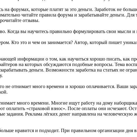
 на форумах, которые платят за это деньги. Заработок не больш
имательно читайте правила форума и зарабатывайте деньги. Для 
прочитайте отзывы.
во. Когда вы научитесь правильно формулировать свои мысли и 
ером. Кто это и чем он занимается? Автор, который пишет уник
учающей информации о том, как научиться хорошо писать, как пр
ирайтеров на которых обсуждаются подобные вопросы. Тема воспи
 зарабатывать деньги. Возможности заработка на статьях не огр
у.
то не отнимает много времени и хорошо оплачивается. Ваши зар
кой.
тнимает много времени. Многие ищут работу на дому наборщика т
т оплатить «страховой взнос». После оплаты они исчезают. Ост
ые задания. Реклама лёгких денег направлена на человеческую ж
больше нравится и подходит. При правильном организации дня вы