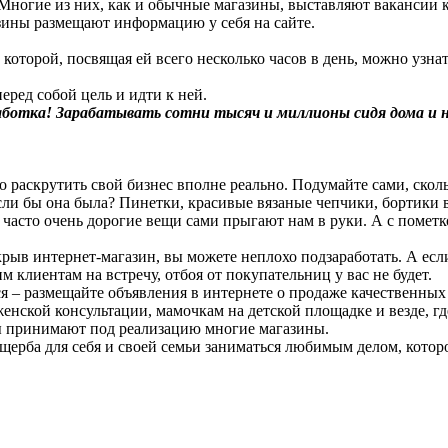
 Многие из них, как и обычные магазины, выставляют вакансии к
азины размещают информацию у себя на сайте.
оторой, посвящая ей всего несколько часов в день, можно узнат
еред собой цель и идти к ней.
аботка! Зарабатывать сотни тысяч и миллионы сидя дома и 
 раскрутить свой бизнес вполне реально. Подумайте сами, скол
если бы она была? Пинетки, красивые вязаные чепчики, бортики 
 часто очень дорогие вещи сами прыгают нам в руки. А с помет
крыв интернет-магазин, вы можете неплохо подзаработать. А ес
 клиентам на встречу, отбоя от покупательниц у вас не будет.
ся – размещайте объявления в интернете о продаже качественны
енской консультации, мамочкам на детской площадке и везде, гд
ы принимают под реализацию многие магазины.
 ущерба для себя и своей семьи заниматься любимым делом, кото