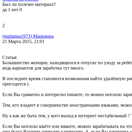
Был ли полезен материал?
да
1
нет
0
2
(marianna1973) Марианна
21 Марта 2015, 21:01
Статья:
Большинство женщин, находящихся в отпуске по уходу за ребён
ведь вариантов для заработка тут много.
В последнее время становится возможным найти удалённую работ
пригодится ).
Если Вы граматно и интересно пишите, то можно неплохо зара
Тем, кто владеет в совершенстве иностранными языками, можно
Ну а как же быть тем, у кого выход в интернет нестабильный ?
Если Вы неплохо шьёте или вяжите, можно зарабатывать на эт
они будут Вашими первыми клиентами. А, если Вы научитесь ш