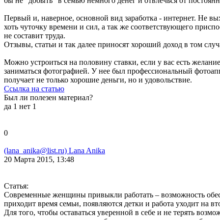
бы не "добыть" в семью немного денег и отвлечься от постоян
Первый и, наверное, основной вид заработка - интернет. Не вы
хоть чуточку времени и сил, а так же соответствующего приспос
не составит труда.
Отзывы, статьи и так далее приносят хороший доход в том случ
Можно устроиться на половину ставки, если у вас есть желание
заниматься фотографией. У нее был профессиональный фотоаппа
получает не только хорошие деньги, но и удовольствие.
Ссылка на статью
Был ли полезен материал?
да
1
нет
1
0
(lana_anika@list.ru) Lana Anika
20 Марта 2015, 13:48
Статья:
Современные женщины привыкли работать – возможность обесп
приходит время семьи, появляются детки и работа уходит на вто
Для того, чтобы оставаться уверенной в себе и не терять возм