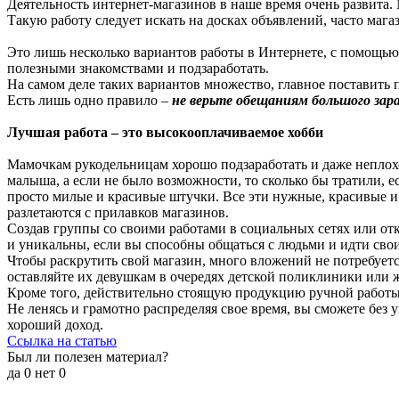
Деятельность интернет-магазинов в наше время очень развита.
Такую работу следует искать на досках объявлений, часто маг
Это лишь несколько вариантов работы в Интернете, с помощью к
полезными знакомствами и подзаработать.
На самом деле таких вариантов множество, главное поставить п
Есть лишь одно правило –
не верьте обещаниям большого зар
Лучшая работа – это высокооплачиваемое хобби
Мамочкам рукодельницам хорошо подзаработать и даже неплохо
малыша, а если не было возможности, то сколько бы тратили, 
просто милые и красивые штучки. Все эти нужные, красивые и
разлетаются с прилавков магазинов.
Создав группы со своими работами в социальных сетях или от
и уникальны, если вы способны общаться с людьми и идти своим
Чтобы раскрутить свой магазин, много вложений не потребует
оставляйте их девушкам в очередях детской поликлиники или ж
Кроме того, действительно стоящую продукцию ручной работ
Не ленясь и грамотно распределяя свое время, вы сможете без
хороший доход.
Ссылка на статью
Был ли полезен материал?
да
0
нет
0