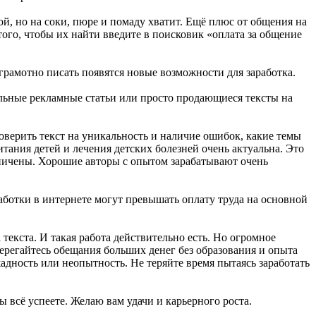
ой, но на соки, пюре и помаду хватит. Ещё плюс от общения на
того, чтобы их найти введите в поисковик «оплата за общение
грамотно писать появятся новые возможности для заработка.
альные рекламные статьи или просто продающиеся тексты на
оверить текст на уникальность и наличие ошибок, какие темы
тания детей и лечения детских болезней очень актуальна. Это
аничены. Хорошие авторы с опытом зарабатывают очень
аботки в интернете могут превышать оплату труда на основной
екста. И такая работа действительно есть. Но огромное
ерегайтесь обещания больших денег без образования и опыта
адность или неопытность. Не теряйте время пытаясь заработать
 всё успеете. Желаю вам удачи и карьерного роста.