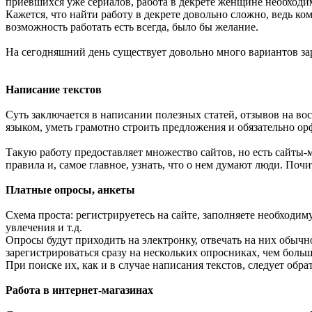
приевшихся уже сериалов, работа в декрете женщине необходи
Кажется, что найти работу в декрете довольно сложно, ведь ко
возможность работать есть всегда, было бы желание.
На сегодняшний день существует довольно много вариантов зар
Написание текстов
Суть заключается в написании полезных статей, отзывов на во
языком, уметь грамотно строить предложения и обязательно о
Такую работу предоставляет множество сайтов, но есть сайты-
правила и, самое главное, узнать, что о нем думают люди. По
Платные опросы, анкеты
Схема проста: регистрируетесь на сайте, заполняете необходи
увлечения и т.д.
Опросы будут приходить на электронку, отвечать на них обычно
зарегистрироваться сразу на нескольких опросниках, чем больш
При поиске их, как и в случае написания текстов, следует обр
Работа в интернет-магазинах