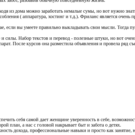
ных забот, разбавив обычную повседневную жизнь.
ходя из дома можно заработать немалые сумы, но вот нужно знать
обления ( аппаратура, хостинг и т.д.). Фриланс является очень п
ае, если вы умеете правильно выкладывать свои мысли. Тогда пу
 и силы. Набор текстов и перевод - полезные штуки, но вот очен
рат. После курсов она разместила объявления и провела ряд съем
ечить себя самой дает женщине уверенность в себе, возможнос
рой план, а нас с головой накрывает быт и забота о детях.
ожность дохода, профессиональные навыки и просто как занятие, 