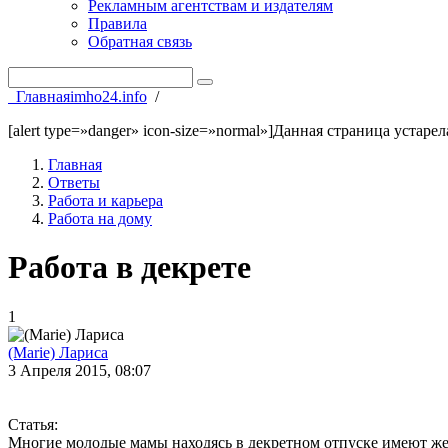
Рекламным агентствам и издателям
Правила
Обратная связь
Главная
imho24.info
/
[alert type=»danger» icon-size=»normal»]Данная страница устаре
Главная
Ответы
Работа и карьера
Работа на дому
Работа в декрете
1
(Marie) Лариса
3 Апреля 2015, 08:07
Статья:
Многие молодые мамы находясь в декретном отпуске имеют жел