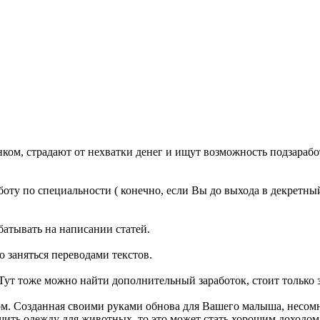
ком, страдают от нехватки денег и ищут возможность подзаработ
у по специальности ( конечно, если Вы до выхода в декретный о
батывать на написании статей.
 заняться переводами текстов.
 Тут тоже можно найти дополнительный заработок, стоит только з
ом. Созданная своими руками обнова для Вашего малыша, несом
ить одежду для животных, то это может стать хорошим доходом