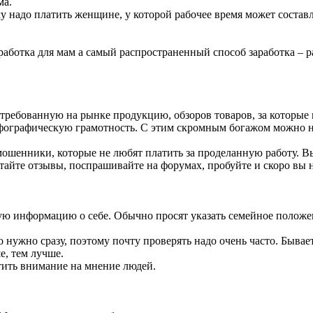
ма.
му надо платить женщине, у которой рабочее время может составля
аботка для мам а самый распространенный способ заработка – р
стребованную на рынке продукцию, обзоров товаров, за которые 
рфографическую грамотность. С этим скромным богажом можно н
мошенники, которые не любят платить за проделанную работу. В
читайте отзывы, поспрашивайте на форумах, пробуйте и скоро в
мую информацию о себе. Обычно просят указать семейное положен
 нужно сразу, поэтому почту проверять надо очень часто. Бывае
е, тем лучше.
атить внимание на мнение людей.