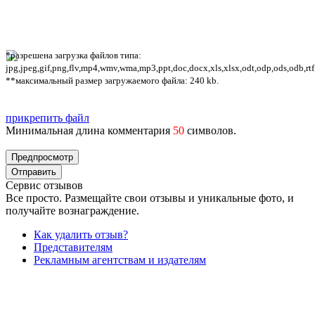
*разрешена загрузка файлов типа:
jpg,jpeg,gif,png,flv,mp4,wmv,wma,mp3,ppt,doc,docx,xls,xlsx,odt,odp,ods,odb,rtf
**максимальный размер загружаемого файла: 240 kb.
прикрепить файл
Минимальная длина комментария
50
символов.
Сервис отзывов
Все просто. Размещайте свои отзывы и уникальные фото, и
получайте вознаграждение.
Как удалить отзыв?
Представителям
Рекламным агентствам и издателям