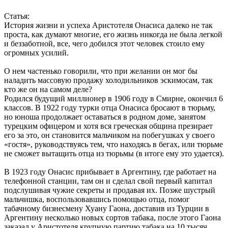
Статья:
История жизни и успеха Аристотеля Онасиса далеко не так
проста, как думают многие, его жизнь никогда не была легкой
и беззаботной, все, чего добился этот человек стоило ему
огромных усилий.
О нем частенько говорили, что при желании он мог бы
наладить массовую продажу холодильников эскимосам, так
кто же он на самом деле?
Родился будущий миллионер в 1906 году в Смирне, окончил 6
классов. В 1922 году турки отца Онасиса бросают в тюрьму,
но юноша продолжает оставаться в родном доме, занятом
турецким офицером и хотя вся греческая община презирает
его за это, он становится мальчиком на побегушках у своего
«гостя», руководствуясь тем, что находясь в бегах, или тюрьме
не сможет вытащить отца из тюрьмы (в итоге ему это удается).
В 1923 году Онасис прибывает в Аргентину, где работает на
телефонной станции, там он и сделал свой первый капитал
подслушивая чужие секреты и продавая их. Позже шустрый
мальчишка, воспользовавшись помощью отца, помог
табачному бизнесмену Хуану Гаона, доставив из Турции в
Аргентину несколько новых сортов табака, после этого Гаона
заказал у Аристотеля крупную партию табака на 10 тысяч