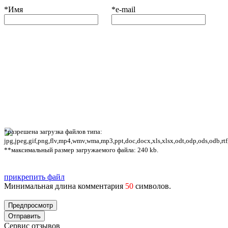
*
Имя
*
e-mail
*разрешена загрузка файлов типа:
jpg,jpeg,gif,png,flv,mp4,wmv,wma,mp3,ppt,doc,docx,xls,xlsx,odt,odp,ods,odb,rtf
**максимальный размер загружаемого файла: 240 kb.
прикрепить файл
Минимальная длина комментария
50
символов.
Сервис отзывов