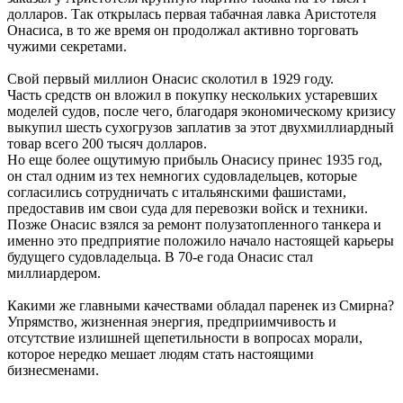
долларов. Так открылась первая табачная лавка Аристотеля
Онасиса, в то же время он продолжал активно торговать
чужими секретами.
Свой первый миллион Онасис сколотил в 1929 году.
Часть средств он вложил в покупку нескольких устаревших
моделей судов, после чего, благодаря экономическому кризису
выкупил шесть сухогрузов заплатив за этот двухмиллиардный
товар всего 200 тысяч долларов.
Но еще более ощутимую прибыль Онасису принес 1935 год,
он стал одним из тех немногих судовладельцев, которые
согласились сотрудничать с итальянскими фашистами,
предоставив им свои суда для перевозки войск и техники.
Позже Онасис взялся за ремонт полузатопленного танкера и
именно это предприятие положило начало настоящей карьеры
будущего судовладельца. В 70-е года Онасис стал
миллиардером.
Какими же главными качествами обладал паренек из Смирна?
Упрямство, жизненная энергия, предприимчивость и
отсутствие излишней щепетильности в вопросах морали,
которое нередко мешает людям стать настоящими
бизнесменами.