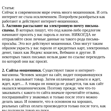
Статья:
Сейчас в современном мире очень много мошенников. И сеть
интернет не стала исключением. Попробуем разобраться как
работают и действуют интернет-мошенники.
1. Активно рассылают на электронную почту письма-
спамы.
В которых пишут, что под каким-либо предлогом
начинают просить у вас пароль и логин. НИКОГДА не
отправляйте свои личные данные на такого рода письма-
просьбы. Это все действуют мошенники. Они могут таким
образом украсть у вас пароли от кредитных карт, электронных
денег, таких как Яндекс кошелек, Вебмани и другие. В
некоторых таких письмах нельзя даже по ссылке переходить
по которой они вас просят.
2. Сайты-мошенники.
Существуют такие и интернет-
магазины. Человек заходит на сайт, видит понравившуюся
вещь и заказывает товар. Затем оплачивает деньги и ждет,
ждет, ждет.... А товара он никогда не дождется, так как сайт
оказался мошенническим. Поэтому прежде, чем что-то
заказывать с какого-то сайта вначале прочитайте отзывы,
поспрашивайте у знакомых и только после этого можно
делать заказ. И помните, что в основном на хороших,
реальных сайтах оплата производится только после того, как
вы получили товар на руки.