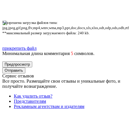
*разрешена загрузка файлов типа:
jpg,jpeg,gif,png,flv,mp4,wmv,wma,mp3,ppt,doc,docx,xls,xlsx,odt,odp,ods,odb,rtf
**максимальный размер загружаемого файла: 240 kb.
прикрепить файл
Минимальная длина комментария
5
символов.
Сервис отзывов
Все просто. Размещайте свои отзывы и уникальные фото, и
получайте вознаграждение.
Как удалить отзыв?
Представителям
Рекламным агентствам и издателям