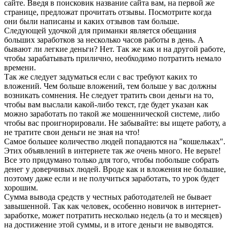
сайте. Введя в поисковик название сайта вам, на первой же
странице, предложат прочитать отзывы. Посмотрите когда
они были написаны и каких отзывов там больше.
Следующей удочкой для приманки является обещания
больших заработков за несколько часов работы в день. А
бывают ли легкие деньги? Нет. Так же как и на другой работе,
чтобы зарабатывать прилично, необходимо потратить немало
времени.
Так же следует задуматься если с вас требуют каких то
вложений. Чем больше вложений, тем больше у вас должны
возникать сомнения. Не следует тратить свои деньги на то,
чтобы вам выслали какой-либо текст, где будет указан как
можно заработать по такой же мошеннической системе, либо
чтобы вас проигнорировали. Не забывайте: вы ищете работу, а
не тратите свои деньги не зная на что!
Самое большее количество людей попадаются на "кошельках".
Этих объявлений в интернете так же очень много. Не верьте!
Все это придумано только для того, чтобы побольше собрать
денег у доверчивых людей. Вроде как и вложения не большие,
поэтому даже если и не получиться заработать, то урок будет
хорошим.
Сумма вывода средств у честных работодателей не бывает
завышенной. Так как человек, особенно новичок в интернет-
заработке, может потратить несколько недель (а то и месяцев)
на достижение этой суммы, и в итоге деньги не выводятся.