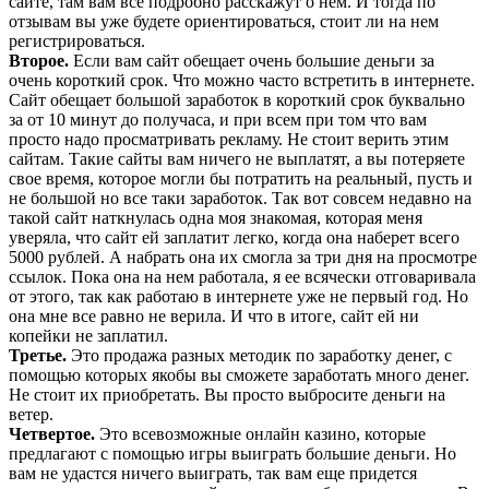
сайте, там вам все подробно расскажут о нем. И тогда по
отзывам вы уже будете ориентироваться, стоит ли на нем
регистрироваться.
Второе.
Если вам сайт обещает очень большие деньги за
очень короткий срок. Что можно часто встретить в интернете.
Сайт обещает большой заработок в короткий срок буквально
за от 10 минут до получаса, и при всем при том что вам
просто надо просматривать рекламу. Не стоит верить этим
сайтам. Такие сайты вам ничего не выплатят, а вы потеряете
свое время, которое могли бы потратить на реальный, пусть и
не большой но все таки заработок. Так вот совсем недавно на
такой сайт наткнулась одна моя знакомая, которая меня
уверяла, что сайт ей заплатит легко, когда она наберет всего
5000 рублей. А набрать она их смогла за три дня на просмотре
ссылок. Пока она на нем работала, я ее всячески отговаривала
от этого, так как работаю в интернете уже не первый год. Но
она мне все равно не верила. И что в итоге, сайт ей ни
копейки не заплатил.
Третье.
Это продажа разных методик по заработку денег, с
помощью которых якобы вы сможете заработать много денег.
Не стоит их приобретать. Вы просто выбросите деньги на
ветер.
Четвертое.
Это всевозможные онлайн казино, которые
предлагают с помощью игры выиграть большие деньги. Но
вам не удастся ничего выиграть, так вам еще придется