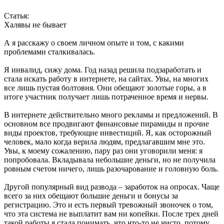
Статья:
Халявы не бывает
А я расскажу о своем личном опыте и том, с какими
проблемами сталкивалась.
Я инвалид, сижу дома. Год назад решила подзаработать и
стала искать работу в интернете, на сайтах. Увы, на многих
все лишь пустая болтовня. Они обещают золотые горы, а в
итоге участник получает лишь потраченное время и нервы.
В интернете действительно много рекламы и предложений. В
основном все продвигают финансовые пирамиды и прочие
виды проектов, требующие инвестиций. Я, как осторожный
человек, мало когда верила людям, предлагавшим мне это.
Увы, к моему сожалению, пару раз они уговорили меня: я
попробовала. Вкладывала небольшие деньги, но не получила
ровным счетом ничего, лишь разочарование и головную боль.
Другой популярный вид развода – заработок на опросах. Чаще
всего за них обещают большие деньги и бонусы за
регистрацию. Это и есть первый тревожный звоночек о том,
что эта система не выплатит вам ни копейки. После трех дней
такой работы я стала понимать, что что-то не чисто, потому