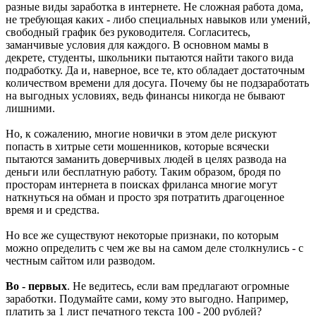
разные виды заработка в интернете. Не сложная работа дома,
не требующая каких - либо специальных навыков или умений,
свободный график без руководителя. Согласитесь,
заманчивые условия для каждого. В основном мамы в
декрете, студенты, школьники пытаются найти такого вида
подработку. Да и, наверное, все те, кто обладает достаточным
количеством времени для досуга. Почему бы не подзаработать
на выгодных условиях, ведь финансы никогда не бывают
лишними.
Но, к сожалению, многие новички в этом деле рискуют
попасть в хитрые сети мошенников, которые всячески
пытаются заманить доверчивых людей в целях развода на
деньги или бесплатную работу. Таким образом, бродя по
просторам интернета в поисках фриланса многие могут
наткнуться на обман и просто зря потратить драгоценное
время и и средства.
Но все же существуют некоторые признаки, по которым
можно определить с чем же вы на самом деле столкнулись - с
честным сайтом или разводом.
Во - первых
. Не ведитесь, если вам предлагают огромные
заработки. Подумайте сами, кому это выгодно. Например,
платить за 1 лист печатного текста 100 - 200 рублей?