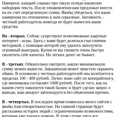
Наверное, каждый слышал про такую псевдо вакансию
наборщик текста. После ознакомления вам предложат внести
на их счет определенную сумму. Якобы убедиться, что ваши
намерения по отношению к ним серьезные. Запомните, -
честный работодатель никогда не будет вымогать ваши
средства.
Во - вторых
. Сейчас существуют всевозможные азартные
интернет - игры. Здесь с вами будет делиться счастливчик
методикой, с помощью которой ему удалось заполучить
огромный выигрыш. Купив ее вы сможете очень быстро
сколотить себе капитал. Но легких денег не бывает.
В - третьих
. Обязательно смотрите, какую минимальную
сумму можно вывести. Завышенная может зачастую скрывать
обман. В основном у честных работодателей она колеблется в
пределах 100 - 400 рублей. Лично знаю сайт по копирайтингу,
где минималка составляет 1000 рублей. После того, как на
вашем счету накопится такой баланс и будет сделан запрос о
выводе, ваш аккаунт заблокируется без объяснения причин.
В - четвертых.
В последнее время появилось много сайтов с
якобы благотворитеьностью. На главной странице будут
рассказаны истории людей с ограниченными возможностями,
которым уже удалось помочь. В этом случае здесь все