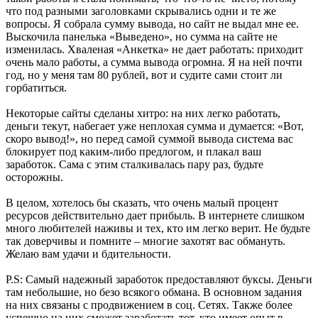
что под разными заголовками скрывались одни и те же
вопросы. Я собрала сумму вывода, но сайт не выдал мне ее.
Выскочила панелька «Выведено», но сумма на сайте не
изменилась. Хваленая «Анкетка» не дает работать: приходит
очень мало работы, а сумма вывода огромна. Я на ней почти
год, но у меня там 80 рублей, вот и судите сами стоит ли
горбатиться.
Некоторые сайты сделаны хитро: на них легко работать,
деньги текут, набегает уже неплохая сумма и думается: «Вот,
скоро вывод!», но перед самой суммой вывода система вас
блокирует под каким-либо предлогом, и плакал ваш
заработок. Сама с этим сталкивалась пару раз, будьте
осторожны.
В целом, хотелось бы сказать, что очень малый процент
ресурсов действительно дает прибыль. В интернете слишком
много любителей наживы и тех, кто им легко верит. Не будьте
так доверчивы и помните – многие захотят вас обмануть.
Желаю вам удачи и бдительности.
P.S: Самый надежный заработок предоставляют буксы. Деньги
там небольшие, но безо всякого обмана. В основном задания
на них связаны с продвижением в соц. Сетях. Также более
успешно на них сможет заработать тот, кто имеет опыт в