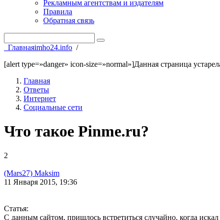
Рекламным агентствам и издателям
Правила
Обратная связь
Главная
imho24.info
/
[alert type=»danger» icon-size=»normal»]Данная страница устаре
Главная
Ответы
Интернет
Социальные сети
Что такое Pinme.ru?
2
(Mars27) Maksim
11 Января 2015, 19:36
Статья:
С данным сайтом, пришлось встретиться случайно, когда искал