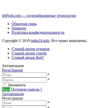
JetProfi.com — гидроабразивные технологии
Обратная связь
Правила
Политика конфиденциальности
Copyright © 2019
imho24.info
. Все права защищены.
Старый архив отзывов
Старый архив статей
Старый архив ВиО
Авторизация
Регистрация
*
*
Запомнить
Вход
Потеряли пароль ?
Авторизация
Регистрация
*
*