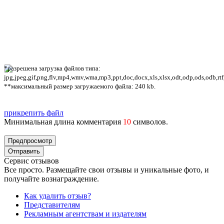
*разрешена загрузка файлов типа:
jpg,jpeg,gif,png,flv,mp4,wmv,wma,mp3,ppt,doc,docx,xls,xlsx,odt,odp,ods,odb,rtf
**максимальный размер загружаемого файла: 240 kb.
прикрепить файл
Минимальная длина комментария
10
символов.
Сервис отзывов
Все просто. Размещайте свои отзывы и уникальные фото, и
получайте вознаграждение.
Как удалить отзыв?
Представителям
Рекламным агентствам и издателям