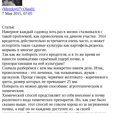
(Merzkiy07) Olga01
7 Мая 2015, 07:05
Статья:
Наверное каждый садовод хоть раз в жизни сталкивался с
такой проблемой, как проволочник на дачном участке. Этот
вредитель действительно встречается очень часто, и может
испортить такие садовые культуры как картофель,редиска,
морковь и многие другие.
Так как же побороть этого вредителя, и в то же время не
нанести химикатами серьёзный ущерб почве, и
произрастающим на ней культурам?
Сначала разберёмся с кем мы конкретно имеем дело. Итак,
проволочники - это личинки, так называемых, жуков -
щелкунов. Проще говоря, червячки желтовато - коричневого
цвета, размер которых не превышает 25 мм.
Побороть их можно двумя способами: агротехническим и
химическим.
Химический способ представляет из себя внесение в почву
различного вида химических препаратов. Но, как уже было
сказано выше, этот способ не совсем хорош из за загрязнения
почвы, а ещё он не каждому доступен из - за своей