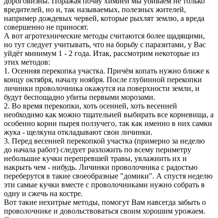
дороговизны. Поражая почву химией мы убиваем не только
вредителей, но и, так называемых, полезных жителей,
например дождевых червей, которые рыхлят землю, а вреда
совершенно не приносят.
А вот агротехнические методы считаются более щадящими,
но тут следует учитывать, что на борьбу с паразитами, у Вас
уйдёт минимум 1 - 2 года. Итак, рассмотрим некоторые из
этих методов:
1. Осенняя перекопка участка. Причём копать нужно ближе к
концу октября, началу ноября. После глубинной перекопки
личинки проволочника окажутся на поверхности земли, и
будут беспощадно убиты первыми морозами.
2. Во время перекопки, хоть осенней, хоть весенней
необходимо как можно тщательней выбирать все корневища, а
особенно корни пырея ползучего, так как именно в них самки
жука - щелкуна откладывают свои личинки.
3. Перед весенней перекопкой участка (примерно за неделю
до начала работ) следует разложить по всему периметру
небольшие кучки перепревшей травы, увлажнить их и
накрыть чем - нибудь. Личинки проволочника с радостью
переберутся в такие своеобразные "домики". А спустя неделю
эти самые кучки вместе с проволочниками нужно собрать в
одну и сжечь на костре.
Вот такие нехитрые методы, помогут Вам навсегда забыть о
проволочнике и довольствоваться своим хорошим урожаем.