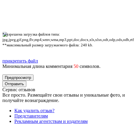
*разрешена загрузка файлов типа:
jpg,jpeg,gif,png,flv,mp4,wmv,wma,mp3,ppt,doc,docx,xls,xlsx,odt,odp,ods,odb,rtf
**максимальный размер загружаемого файла: 240 kb.
прикрепить файл
Минимальная длина комментария
50
символов.
Сервис отзывов
Все просто. Размещайте свои отзывы и уникальные фото, и
получайте вознаграждение.
Как удалить отзыв?
Представителям
Рекламным агентствам и издателям