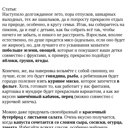
Статья:
Наступило долгожданное лето, пора отпусков, шикарных
выходных, тех же шашлыков, да и попросту прекрасен отдых
на природе, особенно, в кругу семьи. Итак, вы собираетесь на
пикник, да и ещё с детьми, как бы собрать всё так, чтобы
ничего не забыть, и никого не расстроить. Взрослым, вполне
естественно, по душе придется мясо (идеально, если оно будет
не жирное), но, для лучшего его усваивания захватите
побольше зелени, овощей
, которые и покушают ваши детки
совместно с фруктами, к примеру, прекрасно подойдут
яблоки, груши, ягоды
.
Конечно, же, вы наверняка возьмёте с собой свинину, но
лучше, если это будет
говядина, рыба
, а ребятишкам будет
гораздо полезнее взять
куриное мяско
, которое запечется
в
фольге
. Хотя, готовьте то, как работает у вас фантазия,
картошка в мундире будет прекрасным вариантом, а как же
вкусен
запечённый кабачок, перец
(можно совместно с
курочкой запечь).
Можно даже придумать своеобразный и
красочный
бутерброд с листьями салата
. Очень вкусно получается,
когда
капуста сочетается со слоями сыра, сосиски, огурца,
томата.
Избегайте всяких соусов, особенно майонеза,