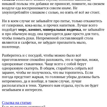
никакой пользы эти добавки не приносят, помните, на свежем
воздухе еда воспринимается совсем иначе. Не
злоупотребляйте слишком с солью, но взять её всё же стоит.
Ни в коем случае не забывайте про питье, только откажитесь
от газировки, кока-колы, и прочих напитков. Лучше всего
подойдет
морс, компот, минеральная водичка
, не забывайте
и про обычную воду, она пригодится даже просто для того,
чтобы помыть руки. Непременной составляющей стола
являются и салфетки, не забудьте прихватить мыло,
полотенце.
Разберитесь и с посудой, чтобы можно было всё
приготовленное спокойно разложить, это и тарелки, ножи,
одноразовые стаканчики. Чаще всего с собой берут
одноразовую скатерть. В общем, старайтесь собрать всё
заранее, чтобы не получилось, что вы торопитесь. Если
погода предстоит жаркая, то головные уборы должны быть
непременно, да и вообще, в таком случае, лучше
располагаться в тени. Удачного вам отдыха, пусть он будет
незабываем и интересен.
Ссылка на статью
Был ли полезен материал?