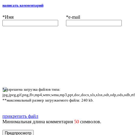
написать комментарий
*
Имя
*
e-mail
*разрешена загрузка файлов типа:
jpg,jpeg,gif,png,flv,mp4,wmv,wma,mp3,ppt,doc,docx,xls,xlsx,odt,odp,ods,odb,rtf
**максимальный размер загружаемого файла: 240 kb.
прикрепить файл
Минимальная длина комментария
50
символов.