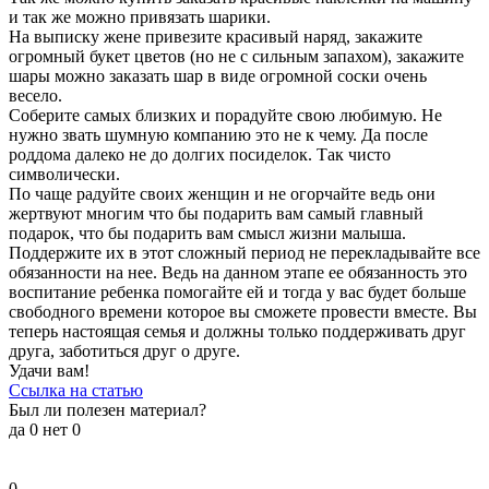
и так же можно привязать шарики.
На выписку жене привезите красивый наряд, закажите
огромный букет цветов (но не с сильным запахом), закажите
шары можно заказать шар в виде огромной соски очень
весело.
Соберите самых близких и порадуйте свою любимую. Не
нужно звать шумную компанию это не к чему. Да после
роддома далеко не до долгих посиделок. Так чисто
символически.
По чаще радуйте своих женщин и не огорчайте ведь они
жертвуют многим что бы подарить вам самый главный
подарок, что бы подарить вам смысл жизни малыша.
Поддержите их в этот сложный период не перекладывайте все
обязанности на нее. Ведь на данном этапе ее обязанность это
воспитание ребенка помогайте ей и тогда у вас будет больше
свободного времени которое вы сможете провести вместе. Вы
теперь настоящая семья и должны только поддерживать друг
друга, заботиться друг о друге.
Удачи вам!
Ссылка на статью
Был ли полезен материал?
да
0
нет
0
0