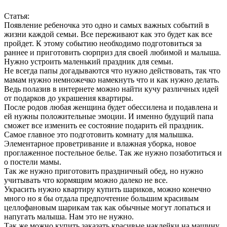
Статья:
Появление ребеночка это одно и самых важных событий в
жизни каждой семьи. Все переживают как это будет как все
пройдет. К этому событию необходимо подготовиться за
раннее и приготовить сюрприз для своей любимой и малыша.
Нужно устроить маленький праздник для семьи.
Не всегда папы догадываются что нужно действовать, так что
мамам нужно немножечко намекнуть что и как нужно делать.
Ведь полазив в интернете можно найти кучу различных идей
от подарков до украшения квартиры.
После родов любая женщина будет обессилена и подавлена и
ей нужны положительные эмоции. И именно будущий папа
сможет все изменить ее состояние подарить ей праздник.
Самое главное это подготовить комнату для малышка.
Элементарное проветривание и влажная уборка, новое
проглаженное постельное белье. Так же нужно позаботиться и
о постели мамы.
Так же нужно приготовить праздничный обед, но нужно
учитывать что кормящим можно далеко не все.
Украсить нужно квартиру купить шариков, можно конечно
много но я бы отдала предпочтение большим красивым
целлофановым шарикам так как обычные могут лопаться и
напугать малыша. Нам это не нужно.
Так же можно купить заказать красивые наклейки на машину