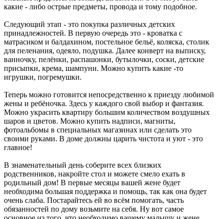
какие - либо острые предметы, провода и тому подобное.
Следующий этап - это покупка различных детских
принадлежностей. В первую очередь это - кроватка с
матрасиком и балдахином, постельное бельё, коляска, столик
для пеленания, одеяло, подушка. Далее конверт на выписку,
ванночку, пелёнки, распашонки, бутылочки, соски, детские
присыпки, крема, шампуни. Можно купить какие -то
игрушки, погремушки.
Теперь можно готовится непосредственно к приезду любимой
жены и ребёночка. Здесь у каждого свой выбор и фантазия.
Можно украсить квартиру большим количеством воздушных
шаров и цветов. Можно купить надписи, магниты,
фотоальбомы в специальных магазинах или сделать это
своими руками. В доме должны царить чистота и уют - это
главное!
В знаменательный день соберите всех близких
родственников, накройте стол и можете смело ехать в
родильный дом! В первые месяцы вашей жене будет
необходима большая поддержка и помощь, так как она будет
очень слаба. Постарайтесь ей во всём помогать, часть
обязанностей по дому возьмите на себя. Ну вот самое
основное из того, что необходимо вашему малышу и жене.