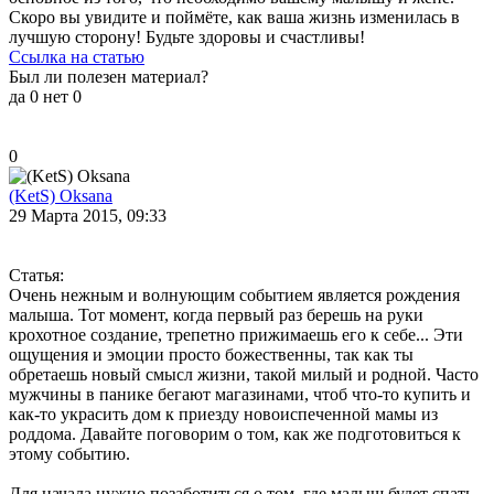
Скоро вы увидите и поймёте, как ваша жизнь изменилась в
лучшую сторону! Будьте здоровы и счастливы!
Ссылка на статью
Был ли полезен материал?
да
0
нет
0
0
(KetS) Oksana
29 Марта 2015, 09:33
Статья:
Очень нежным и волнующим событием является рождения
малыша. Тот момент, когда первый раз берешь на руки
крохотное создание, трепетно прижимаешь его к себе... Эти
ощущения и эмоции просто божественны, так как ты
обретаешь новый смысл жизни, такой милый и родной. Часто
мужчины в панике бегают магазинами, чтоб что-то купить и
как-то украсить дом к приезду новоиспеченной мамы из
роддома. Давайте поговорим о том, как же подготовиться к
этому событию.
Для начала нужно позаботиться о том, где малыш будет спать.