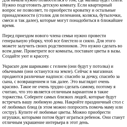
Нужно подготовить детскую комнату. Если квартирный
вопрос не позволяет, то приобрести кроватку и остальные
принадлежности (столик для пеленания, коляска, бутылочки,
смеси и так далее), которые могут понадобиться в ближайшее
время.
Перед приездом нового члена семьи нужно провести
генеральную уборку, чтоб все блестело и сияло. Для этого
можете залучить своих родственников. Это нужно сделать во
всем доме. Проветрите все комнаты, поставьте цветы в вазы.
Создайте уют и красоту.
Украсьте дом шариками с гелием (они будут у потолка) и
обычными (они останутся на земле). Сейчас в магазинах
продаются различные надписи: спасибо за дочку, спасибо за
сына, с возвращением и так далее. Это выглядит очень
красиво. Такое не очень трудно сделать самому, поэтому я
считаю, что это является отличным вариантом в такие
торжества. Соберите самых близких людей, которые будут
встречать вашу любимую дома. Накройте праздничный стол с
её любимых блюд (в этом можно попросить помочь маму или
сестру). Купите её любимые цветы. Можно приобрести
игрушки, которыми потом будет играться ребенок. Они станут
отличным украшение интерьера в этот день.