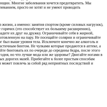
женщин. Многие заболевания хочется предотвратить. Мы
леванием, просто не хотят и не умеют проводить
 жизни, а именно: занятия спортом (кроме силовых нагрузок),
 горячих (это способствует их большему расширению),
ладите их друг на дружку. Ограничивайте себя в жирной,
готовленную на пару. Не посещайте солярии и ограничивайте
ог был выше уровня тела. Исключите конечно же алкоголь и
астичным бинтом. Не чулками которые продаются в аптеке, а
йте бинтовать их по очереди до середины бедра, после этого
годня, но что лучше мода или же здоровье? Двигайте ногами в
ных дорогих мазей. Прибегайте к более простым способам
ен может повлечь за собой ряд неприятных последствий и