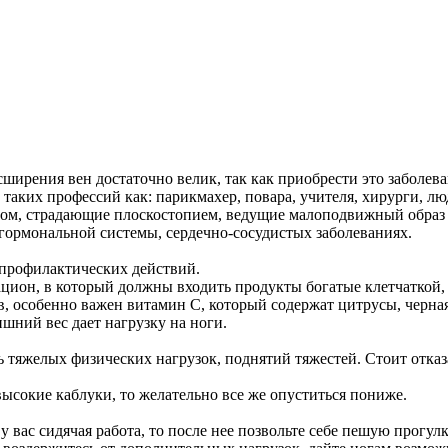
ширения вен достаточно велик, так как приобрести это заболев
 таких профессий как: парикмахер, повара, учителя, хирурги, л
сом, страдающие плоскостопием, ведущие малоподвижный образ
гормональной системы, сердечно-сосудистых заболеваниях.
 профилактических действий.
ацион, в который должны входить продукты богатые клетчаткой,
, особенно важен витамин С, который содержат цитрусы, черная
ишний вес дает нагрузку на ноги.
ь тяжелых физических нагрузок, поднятий тяжестей. Стоит отказ
высокие каблуки, то желательно все же опуститься пониже.
 у вас сидячая работа, то после нее позвольте себе пешую прогу