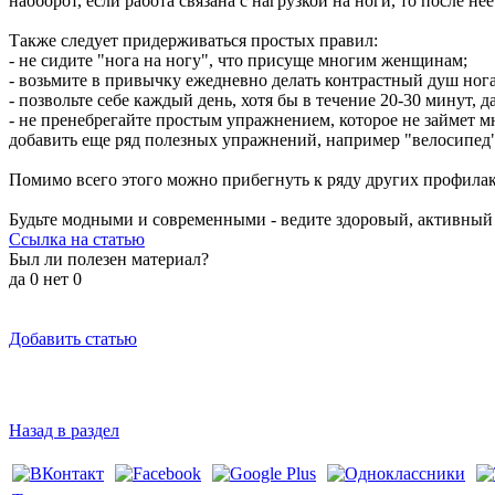
наоборот, если работа связана с нагрузкой на ноги, то после н
Также следует придерживаться простых правил:
- не сидите "нога на ногу", что присуще многим женщинам;
- возьмите в привычку ежедневно делать контрастный душ нога
- позвольте себе каждый день, хотя бы в течение 20-30 минут, д
- не пренебрегайте простым упражнением, которое не займет мн
добавить еще ряд полезных упражнений, например "велосипед"
Помимо всего этого можно прибегнуть к ряду других профилак
Будьте модными и современными - ведите здоровый, активный 
Ссылка на статью
Был ли полезен материал?
да
0
нет
0
Добавить статью
Назад в раздел