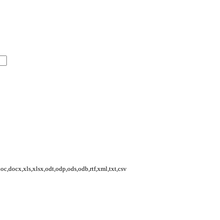
,docx,xls,xlsx,odt,odp,ods,odb,rtf,xml,txt,csv