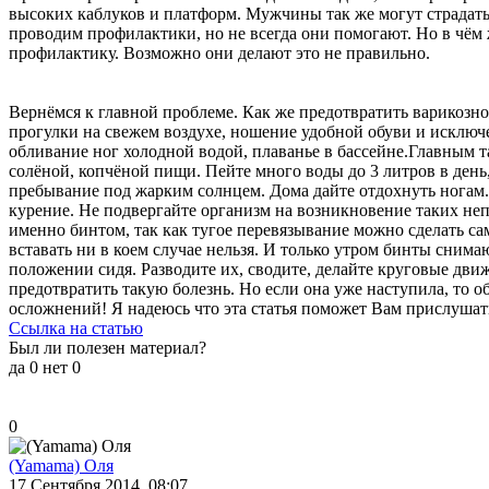
высоких каблуков и платформ. Мужчины так же могут страдать 
проводим профилактики, но не всегда они помогают. Но в чём 
профилактику. Возможно они делают это не правильно.
Вернёмся к главной проблеме. Как же предотвратить варикозно
прогулки на свежем воздухе, ношение удобной обуви и исключ
обливание ног холодной водой, плаванье в бассейне.Главным та
солёной, копчёной пищи. Пейте много воды до 3 литров в ден
пребывание под жарким солнцем. Дома дайте отдохнуть ногам. 
курение. Не подвергайте организм на возникновение таких неп
именно бинтом, так как тугое перевязывание можно сделать сам
вставать ни в коем случае нельзя. И только утром бинты снима
положении сидя. Разводите их, сводите, делайте круговые дв
предотвратить такую болезнь. Но если она уже наступила, то о
осложнений! Я надеюсь что эта статья поможет Вам прислушатьс
Ссылка на статью
Был ли полезен материал?
да
0
нет
0
0
(Yamama) Оля
17 Сентября 2014, 08:07