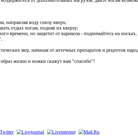
ее воздержитесь от дополнительных нагрузок, дайте ногам возмож
м, направляя воду снизу вверх;
авать отдых ногам, подняв их кверху;
ого времени, но защитит от варикоза - поднимайтесь на носках,
.
тических мер, начиная от аптечных препаратов и рецептов нар
образ жизни и ножки скажут вам "спасибо"!