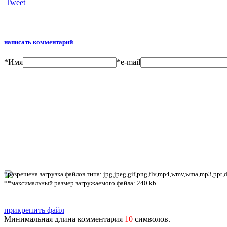
Tweet
написать комментарий
*
Имя
*
e-mail
*разрешена загрузка файлов типа: jpg,jpeg,gif,png,flv,mp4,wmv,wma,mp3,ppt,doc
**максимальный размер загружаемого файла: 240 kb.
прикрепить файл
Минимальная длина комментария
10
символов.