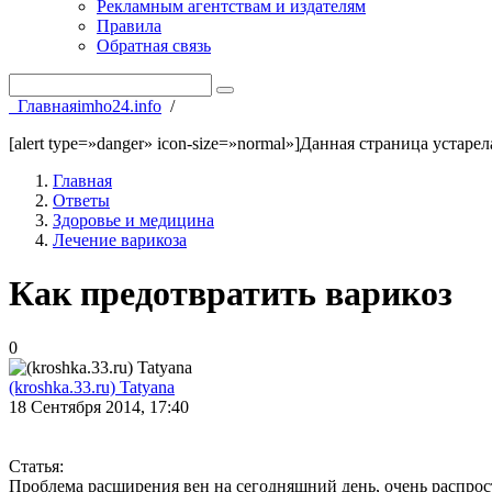
Рекламным агентствам и издателям
Правила
Обратная связь
Главная
imho24.info
/
[alert type=»danger» icon-size=»normal»]Данная страница устаре
Главная
Ответы
Здоровье и медицина
Лечение варикоза
Как предотвратить варикоз
0
(kroshka.33.ru) Tatyana
18 Сентября 2014, 17:40
Статья:
Проблема расширения вен на сегодняшний день, очень распрос