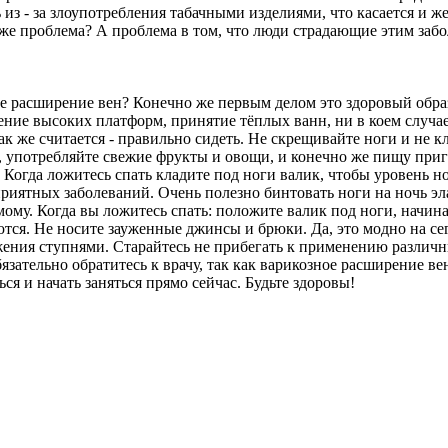
из - за злоупотребления табачными изделиями, что касается и 
же проблема? А проблема в том, что люди страдающие этим забо
е расширение вен? Конечно же первым делом это здоровый образ
ение высоких платформ, принятие тёплых ванн, ни в коем случае
к же считается - правильно сидеть. Не скрещивайте ноги и не к
ь, употребляйте свежие фрукты и овощи, и конечно же пищу при
Когда ложитесь спать кладите под ноги валик, чтобы уровень н
риятных заболеваний. Очень полезно бинтовать ноги на ночь эл
ому. Когда вы ложитесь спать: положите валик под ноги, начина
ются. Не носите зауженные джинсы и брюки. Да, это модно на се
ижения ступнями. Старайтесь не прибегать к применению различ
бязательно обратитесь к врачу, так как варикозное расширение в
я и начать заняться прямо сейчас. Будьте здоровы!