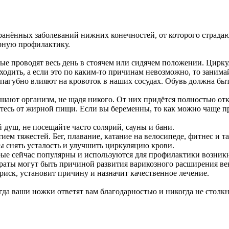
ранённых заболеваний нижних конечностей, от которого страдаю
ярную профилактику.
рые проводят весь день в стоячем или сидячем положении. Циркул
ходить, а если это по каким-то причинам невозможно, то заним
пагубно влияют на кровоток в наших сосудах. Обувь должна быть
ушают организм, не щадя никого. От них придётся полностью отк
итесь от жирной пищи. Если вы беременны, то как можно чаще пр
душ, не посещайте часто солярий, сауны и бани.
ием тяжестей. Бег, плавание, катание на велосипеде, фитнес и 
бы снять усталость и улучшить циркуляцию крови.
рые сейчас популярны и используются для профилактики возник
раты могут быть причиной развития варикозного расширения ве
риск, установит причину и назначит качественное лечение.
да ваши ножки ответят вам благодарностью и никогда не столкну