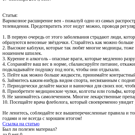
Статья:
Варикозное расширение вен - пожалуй одно из самых распрост
телевидения. Предотвратить этот недуг можно, проводя регул
1. В первую очередь от этого заболевания страдают люди, кото
образуются венозные звёздочки. Старайтесь как можно больше 
2. Высокие каблуки, которые так любят многие модницы, тоже 
ношением шпилек.
3. Курение и алкоголь - опасные враги, которые медленно разр
4. Сохраняйте ваш вес в норме, сбалансируйте питание, откаж
подкладывайте подушку под ноги, чтобы они отдыхали.
5. Пейте как можно больше жидкости, принимайте контрастный 
6. Займитесь каким-нибудь видом спорта, несвязанным с поднят
7. Периодически делайте маски и ванночки для своих ног, что
8. Приобретите медицинские чулки, колготы или гольфы, кото
9. Не занимайтесь самолечением. Многие лекарственные препа
10. Посещайте врача флеболога, который своевременно увидит 
Не ленитесь, соблюдайте все вышеперечисленные правила и тог
годами и не всегда с хорошим итогом!
Ссылка на статью
Был ли полезен материал?
да
0
нет
0