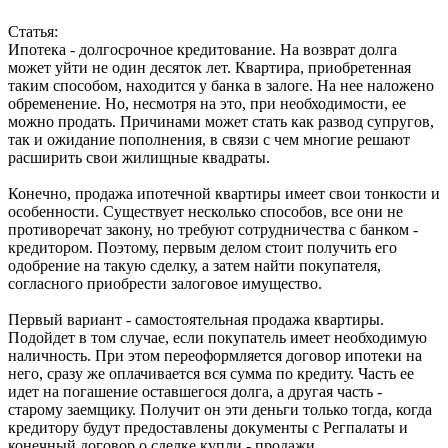
Статья:
Ипотека - долгосрочное кредитование. На возврат долга
может уйти не один десяток лет. Квартира, приобретенная
таким способом, находится у банка в залоге. На нее наложено
обременение. Но, несмотря на это, при необходимости, ее
можно продать. Причинами может стать как развод супругов,
так и ожидание пополнения, в связи с чем многие решают
расширить свои жилищные квадраты.
Конечно, продажа ипотечной квартиры имеет свои тонкости и
особенности. Существует несколько способов, все они не
противоречат закону, но требуют сотрудничества с банком -
кредитором. Поэтому, первым делом стоит получить его
одобрение на такую сделку, а затем найти покупателя,
согласного приобрести залоговое имущество.
Первый вариант - самостоятельная продажа квартиры.
Подойдет в том случае, если покупатель имеет необходимую
наличность. При этом переоформляется договор ипотеки на
него, сразу же оплачивается вся сумма по кредиту. Часть ее
идет на погашение оставшегося долга, а другая часть -
старому заемщику. Получит он эти деньги только тогда, когда
кредитору будут предоставлены документы с Регпалаты и
конечный договор о сделке купли - продажи.