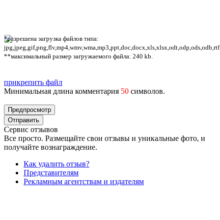
*разрешена загрузка файлов типа:
jpg,jpeg,gif,png,flv,mp4,wmv,wma,mp3,ppt,doc,docx,xls,xlsx,odt,odp,ods,odb,rtf
**максимальный размер загружаемого файла: 240 kb.
прикрепить файл
Минимальная длина комментария
50
символов.
Сервис отзывов
Все просто. Размещайте свои отзывы и уникальные фото, и
получайте вознаграждение.
Как удалить отзыв?
Представителям
Рекламным агентствам и издателям