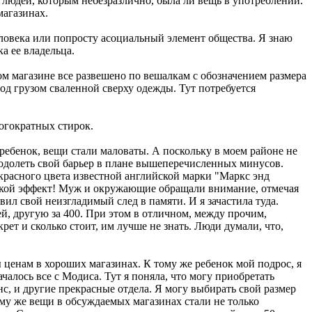
и людей, которым небезразлично, была ли вещь в употреблении.
магазинах.
человека или попросту асоциальный элемент общества. Я знаю
а ее владельца.
ном магазине все развешено по вешалкам с обозначением размера
од грузом сваленной сверху одежды. Тут потребуется
ногократных стирок.
 ребенок, вещи стали маловаты. А поскольку в моем районе не
еодолеть свой барьер в плане вышеперечисленных минусов.
щ красного цвета известной английской марки "Маркс энд
 какой эффект! Муж и окружающие обращали внимание, отмечая
ил свой неизгладимый след в памяти. И я зачастила туда.
й, другую за 400. При этом в отличном, между прочим,
рет и сколько стоит, им лучше не знать. Люди думали, что,
ы ценам в хороших магазинах. К тому же ребенок мой подрос, я
ачалось все с Модиса. Тут я поняла, что могу приобретать
нс, и другие прекрасные отдела. Я могу выбирать свой размер
ому же вещи в обсуждаемых магазинах стали не только