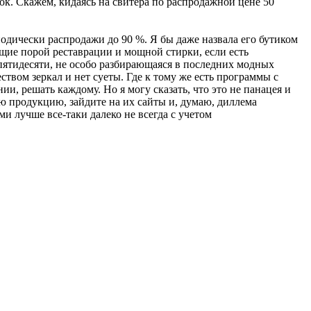
к. Скажем, кидаясь на свитера по распродажной цене 50
дически распродажи до 90 %. Я бы даже назвала его бутиком
ющие порой реставрации и мощной стирки, если есть
 пятидесяти, не особо разбирающаяся в последних модных
ством зеркал и нет суеты. Где к тому же есть программы с
и, решать каждому. Но я могу сказать, что это не панацея и
ую продукцию, зайдите на их сайты и, думаю, диллема
ми лучше все-таки далеко не всегда с учетом