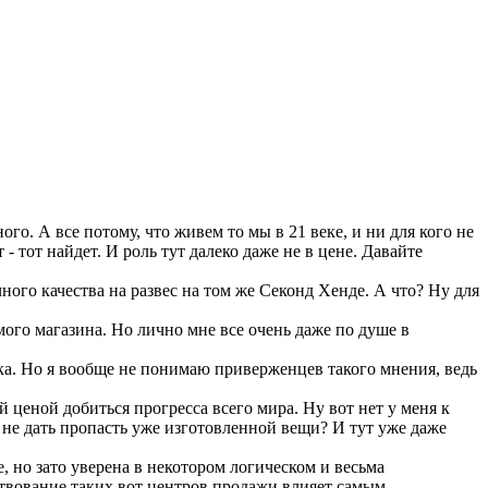
о. А все потому, что живем то мы в 21 веке, и ни для кого не
 тот найдет. И роль тут далеко даже не в цене. Давайте
ого качества на развес на том же Секонд Хенде. А что? Ну для
мого магазина. Но лично мне все очень даже по душе в
ека. Но я вообще не понимаю приверженцев такого мнения, ведь
 ценой добиться прогресса всего мира. Ну вот нет у меня к
и не дать пропасть уже изготовленной вещи? И тут уже даже
 но зато уверена в некотором логическом и весьма
ствование таких вот центров продажи влияет самым