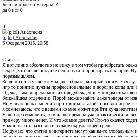
Был ли полезен материал?
да
0
нет
0
0
(pjlol) Анастасия
6 Февраля 2015, 20:58
Статья:
Я вот лично абсолютно не вижу в том чтобы приобретать одежду
секрет, что после покупке вещи нужно простирать в хлорке. Ну
поразмышляем.
Знаю по опыту своего младшего брата, который занимается фут
игр то понятно нужны профессиональные и дорогие копы или бу
Одежда там вопреки многих предубежденным лицам никакая не г
ближайшем отделении. Порой можно найти даже товары от изв
Не малую роль в мнении противников такой торговли играет як
я сомневаюсь, что с вещами ко мне может прийти куча негатив
Если поразмышлять, то в наши времена уже практически во все
примеру много денег. И что же мне делать? Кто-то скажет ходи
можно начать разговор о охране окружающей среды.
Не думаю, что статьи в интернете могут каким-то глобальным 
оригинальном смысле загруженного мной контентом. Но основно