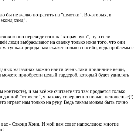
ыло бы не жалко потратить на "шмотки". Во-вторых, в
эконд хэнд".
овно оно переводится как "вторая рука", ну а если
ещей люди выбрасывают на свалку только из-за того, что они
го матушка-природа нам скажет только спасибо, ведь проблемы с
в даных магазинах можно найти очень-таки приличние вещи,
вы можете приобрести целый гардероб, который будет удивлять
 контексте), и вы всё же считаете что там продается только
 в данной "отросли", я нахожу совершенно новые, неношеные(!)
это играет нам только на руку. Ведь такмы можем быть точно
 вас - Сэконд Хэнд. И мой вам совет напоследок: многие
нс!