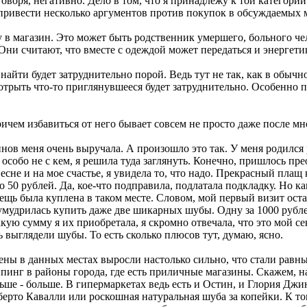
говоря, негативно. Дело в том, что я принадлежу к той категори
привести несколько аргументов против покупок в обсуждаемых 
жду в магазин. Это может быть родственник умершего, больного 
ни считают, что вместе с одеждой может передаться и энергетик
найти будет затруднительно порой. Ведь тут не так, как в обыч
трыть что-то приглянувшееся будет затруднительно. Особенно п
ричем избавиться от него бывает совсем не просто даже после м
инов меня очень выручала. А произошло это так. У меня родился
особо не с кем, я решила туда заглянуть. Конечно, пришлось пр
есне и на мое счастье, я увидела то, что надо. Прекрасный пла
то 50 рублей. Да, кое-что подправила, подлатала подкладку. Но
щь была куплена в таком месте. Словом, мой первый визит остав
умудрилась купить даже две шикарных шубы. Одну за 1000 рубле
кую сумму я их приобретала, я скромно отвечала, что это мой сек
 выглядели шубы. То есть сколько плюсов тут, думаю, ясно.
о цены в данных местах выросли настолько сильно, что стали равн
оппинг в районы города, где есть приличные магазины. Скажем, н
ьше - больше. В гипермаркетах ведь есть и Остин, и Глория Джи
оберто Кавалли или роскошная натуральная шуба за копейки. К т