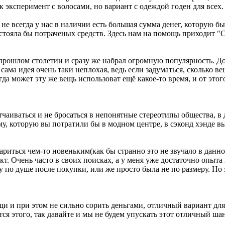
к эксперимент с волосами, но вариант с одеждой годен для всех.
не всегда у нас в наличии есть большая сумма денег, которую б
 стояла бы потраченых средств. Здесь нам на помощь приходит "С
ошлом столетии и сразу же набрал огромную популярность. Досл
 сама идея очень таки неплохая, ведь если задуматься, сколько в
егда может эту же вещь использоват ещё какое-то время, и от это
тчаиваться и не бросаться в непонятные стереотипы общества, 
умму, которую вы потратили бы в модном центре, в сэконд хэнде 
риться чем-то новеньким(как бы странно это не звучало в данном
т. Очень часто в своих поисках, а у меня уже достаточно опыта
у по душе после покупки, или же просто была не по размеру. Но 
щи и при этом не сильно сорить деньгами, отличный вариант для
тся этого, так давайте и мы не будем упускать этот отличный ша