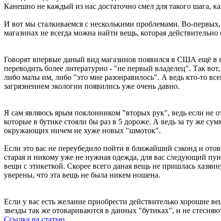
Канешно не каждый из нас достаточно смел для такого шага, ка
И вот мы сталкиваемся с несколькими проблемами. Во-первых, 
магазинах не всегда можна найти вещь, которая действительно
Говорят впервые даный вид магазинов появился в США ещё в пр
переводить более литературно - "не первый владелец". Так вот,
либо малы им, либо "это мне разонравилось". А ведь кто-то вс
загрязнением экологии появились уже очень давно.
Я сам являюсь ярым поклонником "вторых рук", ведь если не о
которые в бутике стояли бы раз в 5 дороже. А ведь за ту же с
окружающих ничем не хуже новых "шмоток".
Если это вас не переубедило пойти в ближайший сэконд и отова
старая и никому уже не нужная одежда, для вас следующий пунк
вещи с этикеткой. Скорее всего даная вещь не пришлась хазяин
уверены, что эта вещь не была никем ношена.
Если у вас есть желание приобрести действителько хорошие ве
звезды так же отовариваются в данных "бутиках", и не стесняю
Ссылка на статью