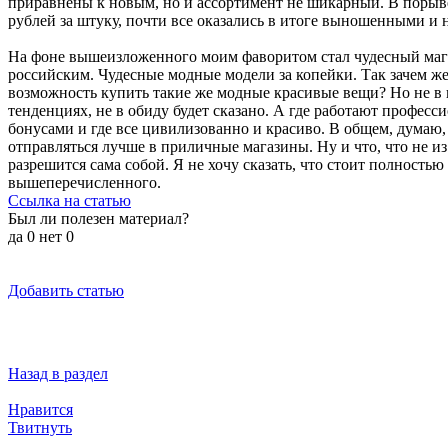
приравнены к новым, но и ассортимент не шикарный. В порыве
рублей за штуку, почти все оказались в итоге выношенными и 
На фоне вышеизложенного моим фаворитом стал чудесный магаз
российским. Чудесные модные модели за копейки. Так зачем же
возможность купить такие же модные красивые вещи? Но не в к
тенденциях, не в обиду будет сказано. А где работают професс
бонусами и где все цивилизованно и красиво. В общем, думаю, 
отправляться лучше в приличные магазины. Ну и что, что не и
разрешится сама собой. Я не хочу сказать, что стоит полностью
вышеперечисленного.
Ссылка на статью
Был ли полезен материал?
да
0
нет
0
Добавить статью
Назад в раздел
Нравится
Твитнуть