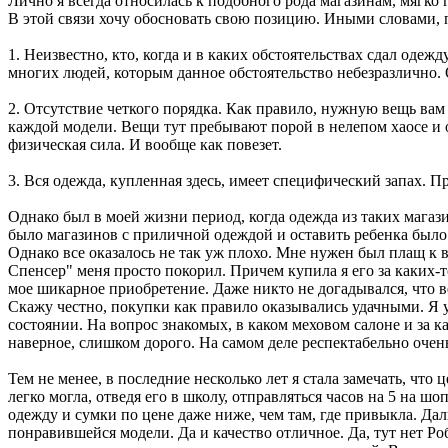
Лично я всегда относилась к подобного рода магазинам, мягко 
В этой связи хочу обосновать свою позицию. Иными словами, 
1. Неизвестно, кто, когда и в каких обстоятельствах сдал оде
многих людей, которым данное обстоятельство небезразлично. О
2. Отсутствие четкого порядка. Как правило, нужную вещь вам 
каждой модели. Вещи тут пребывают порой в нелепом хаосе и о
физическая сила. И вообще как повезет.
3. Вся одежда, купленная здесь, имеет специфический запах. П
Однако был в моей жизни период, когда одежда из таких магаз
было магазинов с приличной одеждой и оставить ребенка было 
Однако все оказалось не так уж плохо. Мне нужен был плащ к в
Спенсер" меня просто покорил. Причем купила я его за каких-
мое шикарное приобретение. Даже никто не догадывался, что ве
Скажу честно, покупки как правило оказывались удачными. Я 
состоянии. На вопрос знакомых, в каком меховом салоне и за ка
наверное, слишком дорого. На самом деле респектабельно очень
Тем не менее, в последние несколько лет я стала замечать, чт
легко могла, отведя его в школу, отправляться часов на 5 на ш
одежду и сумки по цене даже ниже, чем там, где привыкла. Дал
понравившейся модели. Да и качество отличное. Да, тут нет Р