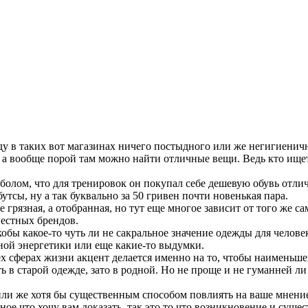
 в таких вот магазинах ничего постыдного или же негигиеничног
 а вообще порой там можно найти отличные вещи. Ведь кто ищет -
болом, что для тренировок он покупал себе дешевую обувь отличн
тсы, ну а так буквально за 50 гривен почти новенькая пара.
рязная, а отобранная, но тут еще многое зависит от того же са
естных брендов.
обы какое-то чуть ли не сакральное значение одежды для челов
ной энергетики или еще какие-то выдумки.
х сферах жизни акцент делается именно на то, чтобы наименьшей
ть в старой одежде, зато в родной. Но не проще и не гуманней л
или же хотя бы существенным способом повлиять на ваше мнение,
е что хочу вам доказать, так это то что возникновение и суще