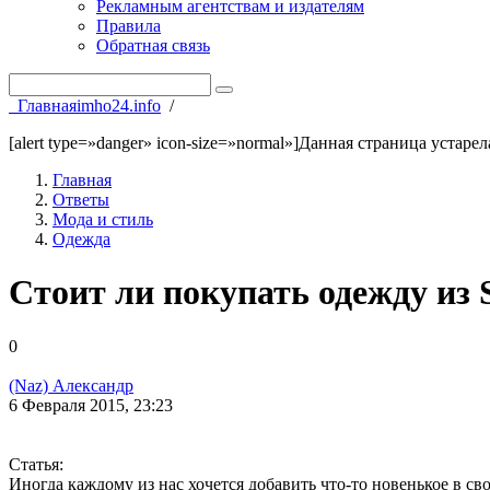
Рекламным агентствам и издателям
Правила
Обратная связь
Главная
imho24.info
/
[alert type=»danger» icon-size=»normal»]Данная страница устаре
Главная
Ответы
Мода и стиль
Одежда
Стоит ли покупать одежду из 
0
(Naz) Александр
6 Февраля 2015, 23:23
Статья:
Иногда каждому из нас хочется добавить что-то новенькое в св