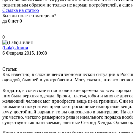
позитивным образом не только не карман потребителей, а еще и
Ссылка на статью
Был ли полезен материал?
да
0
нет
0
0
(Lala) Лилия
6 Февраля 2015, 10:08
Статья:
Как известно, в сложившейся экономической ситуации в России
одеждой, бывшей в употреблении. Могу сказать, что это неплох
Когда-то, в советские и постсоветские времена во всех горо
них была верхняя одежда, брюки, платья, юбки и многое друго
желающий человек мог приобрести вещь из-за границы. Они нач
вниманию покупателя предстают роскошные импортные вещи. Да
кучу, достойный вариант, то вы однозначно в выигрыше. На сам
уж честно, четкого размерного ряда и идеального порядка вооб
существуют так называемые, элитные Секонд Хенды. Однако да