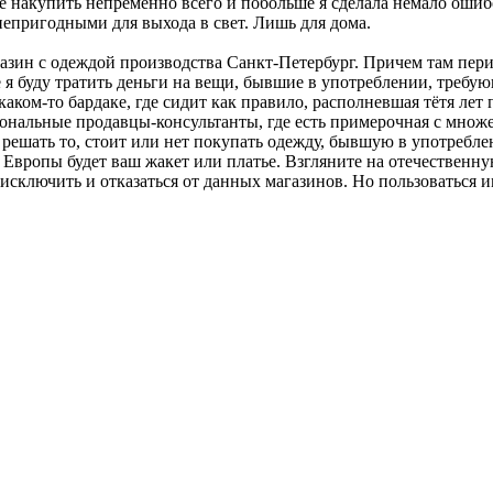
 накупить непременно всего и побольше я сделала немало ошибо
непригодными для выхода в свет. Лишь для дома.
ин с одеждой производства Санкт-Петербург. Причем там перио
 я буду тратить деньги на вещи, бывшие в употреблении, требу
аком-то бардаке, где сидит как правило, располневшая тётя лет
иональные продавцы-консультанты, где есть примерочная с множе
решать то, стоит или нет покупать одежду, бывшую в употреблени
з Европы будет ваш жакет или платье. Взгляните на отечественн
 исключить и отказаться от данных магазинов. Но пользоваться и