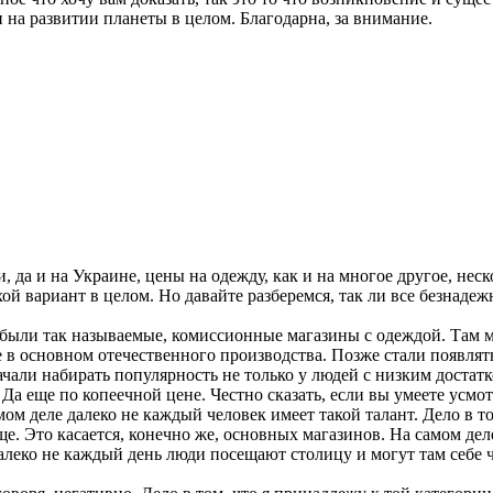
 на развитии планеты в целом. Благодарна, за внимание.
, да и на Украине, цены на одежду, как и на многое другое, не
ой вариант в целом. Но давайте разберемся, так ли все безнадеж
дах были так называемые, комиссионные магазины с одеждой. Та
е в основном отечественного производства. Позже стали появля
али набирать популярность не только у людей с низким достатк
 еще по копеечной цене. Честно сказать, если вы умеете усмо
ом деле далеко не каждый человек имеет такой талант. Дело в то
ще. Это касается, конечно же, основных магазинов. На самом дел
леко не каждый день люди посещают столицу и могут там себе ч