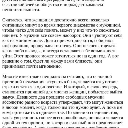
счастливой ячейки общества и порождает комплекс
несостоятельности.
Считается, что женщинам достаточно всего несколько
считанных минут во время первого знакомства с мужчиной,
чтобы четко для себя понять, может у них что-то сложиться
или нет. У мужчин все совсем наоборот. Они чувствуют себя
как на минном поле. Долго присматриваются, собирают
информацию, прощупывают почву. Они не спешат делать
какие либо выводы, и всегда оставляют себе возможность
уйти. Этот процесс может затянуться не на один год. А вот
решение о том, будет ли между вами близость, они
принимают почти мгновенно.
Многие известные специалисты считают, что основной
причиной нежелания вступать в брак, является отсутствие
страха остаться в одиночестве. И который, в свою очередь,
становится причиной для многих женщин, побыстрее выйти
замуж. Девяносто два процента свободных мужчин
абсолютно разного возраста утверждают, что могут жениться
в любой момент, когда только им это нужно будет. А пока им
комфортно жить в одиночестве. По мнению специалистов,
такая уверенность скорее всего ошибочная, но она и является
одной из тех причин, по которым сильный пол предпочитает
быть холостым. А вот девушки и женщины наоборот, очень