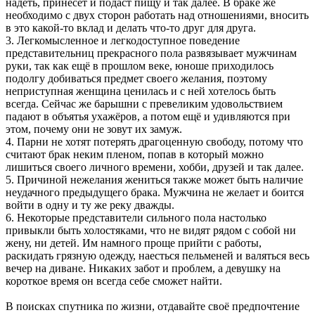
надеть, принесёт и подаст пищу и так далее. В браке же
необходимо с двух сторон работать над отношениями, вносить
в это какой-то вклад и делать что-то друг для друга.
3. Легкомысленное и легкодоступное поведение
представительниц прекрасного пола развязывает мужчинам
руки, так как ещё в прошлом веке, юноше приходилось
подолгу добиваться предмет своего желания, поэтому
неприступная женщина ценилась и с ней хотелось быть
всегда. Сейчас же барышни с превеликим удовольствием
падают в объятья ухажёров, а потом ещё и удивляются при
этом, почему они не зовут их замуж.
4. Парни не хотят потерять драгоценную свободу, потому что
считают брак неким пленом, попав в который можно
лишиться своего личного времени, хобби, друзей и так далее.
5. Причиной нежелания жениться также может быть наличие
неудачного предыдущего брака. Мужчина не желает и боится
войти в одну и ту же реку дважды.
6. Некоторые представители сильного пола настолько
привыкли быть холостяками, что не видят рядом с собой ни
жену, ни детей. Им намного проще прийти с работы,
раскидать грязную одежду, наесться пельменей и валяться весь
вечер на диване. Никаких забот и проблем, а девушку на
короткое время он всегда себе сможет найти.
В поисках спутника по жизни, отдавайте своё предпочтение