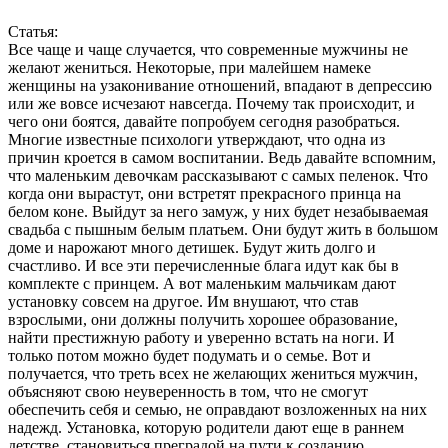
Статья:
Все чаще и чаще случается, что современные мужчины не
желают жениться. Некоторые, при малейшем намеке
женщины на узаконивание отношений, впадают в депрессию
или же вовсе исчезают навсегда. Почему так происходит, и
чего они боятся, давайте попробуем сегодня разобраться.
Многие известные психологи утверждают, что одна из
причин кроется в самом воспитании. Ведь давайте вспомним,
что маленьким девочкам рассказывают с самых пеленок. Что
когда они вырастут, они встретят прекрасного принца на
белом коне. Выйдут за него замуж, у них будет незабываемая
свадьба с пышным белым платьем. Они будут жить в большом
доме и нарожают много детишек. Будут жить долго и
счастливо. И все эти перечисленные блага идут как бы в
комплекте с принцем. А вот маленьким мальчикам дают
установку совсем на другое. Им внушают, что став
взрослыми, они должны получить хорошее образование,
найти престижную работу и уверенно встать на ноги. И
только потом можно будет подумать и о семье. Вот и
получается, что треть всех не желающих жениться мужчин,
объясняют свою неуверенность в том, что не смогут
обеспечить себя и семью, не оправдают возложенных на них
надежд. Установка, которую родители дают еще в раннем
детстве, становиться преградой на пути к созданию