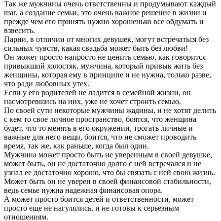
Так же мужчины очень ответственны и продумывают каждый
шаг, а создание семьи, это очень важное решение в жизни и
прежде чем его принять нужно хорошенько все обдумать и
взвесить.
Парни, в отличии от многих девушек, могут встречаться без
сильных чувств, какая свадьба может быть без любви!
Он может просто напросто не ценить семью, как говорится
привыкший холостяк, мужчина, который привык жить без
женщины, которая ему в принципе и не нужна, только разве,
что ради любовных утех.
Если у его родителей не ладится в семейной жизни, он
насмотревшись на них, уже не хочет строить семью.
По своей сути некоторые мужчины жадины, и не хотят делить
с кем то свое личное пространство, боятся, что женщина
будет, что то менять в его окружении, трогать личные и
важные для него вещи, боится, что не сможет проводить
время, так же, как раньше, когда был один.
Мужчина может просто быть не уверенным в своей девушке,
может быть, он не достаточно долго с ней встречался и не
узнал ее достаточно хорошо, что бы связать с ней свою жизнь.
Может быть он не уверен в своей финансовой стабильности,
ведь семье нужна надежная финансовая опора.
А может просто боится детей и ответственности, может
просто еще не нагулялись, и не готовы к серьезным
отношениям.