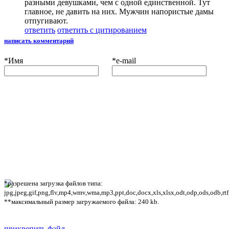
разными девушками, чем с одной единственной. Тут
главное, не давить на них. Мужчин напористые дамы
отпугивают.
ответить
ответить с цитированием
написать комментарий
*
Имя
*
e-mail
*разрешена загрузка файлов типа:
jpg,jpeg,gif,png,flv,mp4,wmv,wma,mp3,ppt,doc,docx,xls,xlsx,odt,odp,ods,odb,rtf
**максимальный размер загружаемого файла: 240 kb.
прикрепить файл