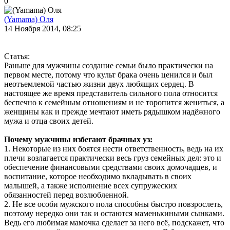
0
(Yamama) Оля
14 Ноября 2014, 08:25
Статья:
Раньше для мужчины создание семьи было практически на
первом месте, потому что культ брака очень ценился и был
неотъемлемой частью жизни двух любящих сердец. В
настоящее же время представитель сильного пола относится
беспечно к семейным отношениям и не торопится жениться, а
женщины как и прежде мечтают иметь рядышком надёжного
мужа и отца своих детей.
Почему мужчины избегают брачных уз:
1. Некоторые из них боятся нести ответственность, ведь на их
плечи возлагается практически весь груз семейных дел: это и
обеспечение финансовыми средствами своих домочадцев, и
воспитание, которое необходимо вкладывать в своих
малышей, а также исполнение всех супружеских
обязанностей перед возлюбленной.
2. Не все особи мужского пола способны быстро повзрослеть,
поэтому нередко они так и остаются маменькиными сынками.
Ведь его любимая мамочка сделает за него всё, подскажет, что