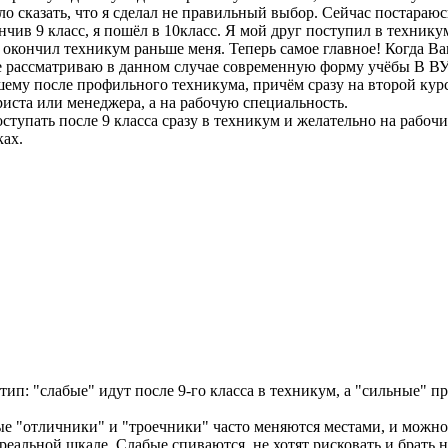
о сказать, что я сделал не правильный выбор. Сейчас постараюс
ив 9 класс, я пошёл в 10класс. Я мой друг поступил в техникум
он окончил техникум раньше меня. Теперь самое главное! Когда В
не рассматриваю в данном случае современную форму учёбы В ВУЗ
му после профильного техникума, причём сразу на второй курс, 
юриста или менеджера, а на рабочую специальность.
оступать после 9 класса сразу в техникум и желательно на рабоч
ках.
тип: "слабые" идут после 9-го класса в техникум, а "сильные" п
 "отличники" и "троечники" часто меняются местами, и можно оп
реальной шкале. Слабые спиваются, не хотят рисковать и брать н