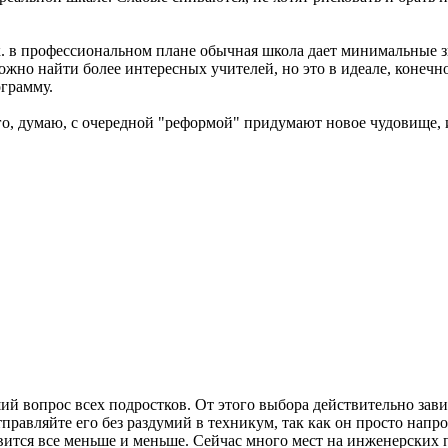
 т.к. в профессиональном плане обычная школа дает минимальные
но найти более интересных учителей, но это в идеале, конечно. 
грамму.
олго, думаю, с очередной "реформой" придумают новое чудовище, 
ший вопрос всех подростков. От этого выбора действительно зав
тправляйте его без раздумий в техникум, так как он просто нап
ится все меньше и меньше. Сейчас много мест на инженерских п