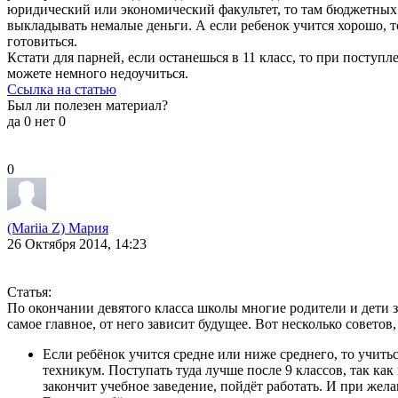
юридический или экономический факультет, то там бюджетных м
выкладывать немалые деньги. А если ребенок учится хорошо, то
готовиться.
Кстати для парней, если останешься в 11 класс, то при поступле
можете немного недоучиться.
Ссылка на статью
Был ли полезен материал?
да
0
нет
0
0
(Mariia Z) Мария
26 Октября 2014, 14:23
Статья:
По окончании девятого класса школы многие родители и дети з
самое главное, от него зависит будущее. Вот несколько совето
Если ребёнок учится средне или ниже среднего, то учитьс
техникум. Поступать туда лучше после 9 классов, так ка
закончит учебное заведение, пойдёт работать. И при жел