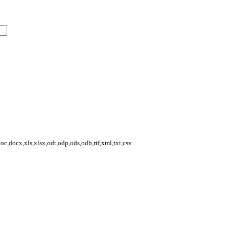
,docx,xls,xlsx,odt,odp,ods,odb,rtf,xml,txt,csv