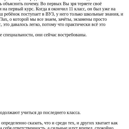
ь объяснить почему. Во первых Вы зря теряете своё
 на первый курс. Когда я окончил 11 класс, он был уже на
аш ребёнок поступает в ВУЗ, у него только школьные знания, и
ах, о которой мы все знаем, зачёты, экзамены просто
это давалось легко, потому что практически всё это
ие специальности, они сейчас востребованы.
родолжают учиться до последнего класса.
ределенно сказать, что и среди тех, и других хватает как
а себя ответственность, а сильные идут вперед, спокойно