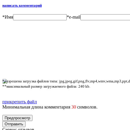
написать комментарий
*
Имя
*
e-mail
*разрешена загрузка файлов типа: jpg,jpeg,gif,png,flv,mp4,wmv,wma,mp3,ppt,doc
**максимальный размер загружаемого файла: 240 kb.
прикрепить файл
Минимальная длина комментария
30
символов.
Сервис отзывов