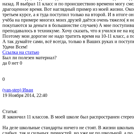
назад. Я выбрал 11 класс и по происшествию времени могу смел
драгоценное время. Вот наглядный пример из моей жизни. Оконч
третьем курсе, а я туда поступил только на второй. И в итоге 
учёба на примере многих моих друзей даётся очень тяжело( я 
покупаются за деньги в большинстве случаев) А мне поступивше
преподавалось в техникуме. Хочу сказать, что я учился не на 
Поэтому мои дорогие не надо тратить время на 10-11 класс, а п
А так думайте сами, всё всегда, только в Ваших руках и поступ
Удачи Всем!
Ссылка на статью
Был ли полезен материал?
да
0
нет
0
0
(van-step) Иван
19 Ноября 2014, 22:40
Статья:
Я закончил 11 классов. В моей школе был распространен стерео
На деле школьные стандарты ничего не стоят. В жизни школьные
слабых, так и сильных личностей, но уже не по школьной, а по 