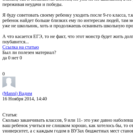
переживая неудачи и победы.
Я буду советовать своему ребенку уходить после 9-го класса,
ребенок найдет больше близких ему по интересам людей, там мож
уже не школьник, хоть и продолжаешь осваивать школьную про
А что касается ЕГЭ, то не факт, что этот монстр будет жить д
поубавится...
Ссылка на статью
Был ли полезен материал?
да
0
нет
0
0
(Manni) Вадим
16 Ноября 2014, 14:40
Статья:
Сколько заканчивать классов, 9 или 11- это уже давно наболев
ваш ребенок учиться не слишком хорошо, как хотелось бы, то о
университет, а с каждым годом в ВУЗах бюджетных мест станов