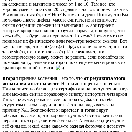
на сложение и вычитание чисел от 1 до 10. Там все, кто
хорошо умеет считать до 20, справятся на «отлично». Так что,
Вы волноваться будете? Нет? В том-то и дело. Потому что Вы
не только знаете цифры, умеете считать, но и понимаете
смысл операций сложения и вычитания. А абитуриент,
который вроде бы и хорошо заучил формулы, волнуется, что
что-нибудь забудет или перепутает. Почему? Потому что не
понимает их физического (или геометрического) смысла. Вот
заучил твёрдо, что sin(x)/cos(x) = tg(x), но не понимает, ни что
такое sin(x), ни что такое cos(x). И переживает, что
геометрическую задачу может не решить, если попадётся не
похожая на ту, решение которой пока ещё не выветрилось из
кратковременной памяти.
Вторая
причина волнения – это то, что
от результата этого
испытания что-то зависит
. Например, оценка в аттестате.
Или количество баллов для сертификата на поступление в вуз.
Или можешь сейчас образцовую зачётку испортить четвёркой.
Или, ещё хуже, решается сейчас твоя судьба: стать тебе
студентом в этом году или нет. И это накладывается на
причину №1. Беспокойство нарастает, и тогда вдруг
забываешь даже то, что хорошо заучил. От этого начинаешь
переживать за результат ещё сильнее. А тогда сердце стучит
всё сильнее, и ещё одна какая-то важная формула с перепугу
вдруг выскакивает из головы. Становится ещё тревожнее – и