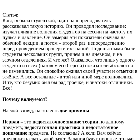
Статья:
Когда я была студенткой, один наш преподаватель
рассказывал такую историю. Он проводил исследование:
изучал влияние волнения студентов на сессии на частоту их
пульса и давление. Он замерял эти показатели сначала на
обычной лекции, а потом – второй раз, непосредственно
перед проведением проверки их знаний. Подопытными были
студенты нескольких групп, причем и на дневном, и на
заочном отделениях. И что же? Оказалось, что лишь у одного
студента из всех (назовём его Сергей) показатели абсолютно
не изменились. Он спокойно ожидал своей участи и отметки в
зачётке. А все остальные - в той или иной мере волновались.
И те, кто безумно был бы рад троечке, и знатоки-отличники.
Все!
Почему волнуемся?
На мой взгляд, на это есть
две причины
.
Первая
– это
недостаточное знание теории
по данному
предмету,
недостаточная практика
и
недостаточное
понимание
предмета. Не согласны? А если Вам сейчас
предложить сдать такой зачёт. Задания будут простые, только