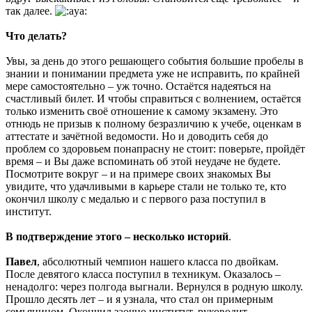
так далее.
Что делать?
Увы, за день до этого решающего события большие пробелы в
знании и понимании предмета уже не исправить, по крайней
мере самостоятельно – уж точно. Остаётся надеяться на
счастливый билет. И чтобы справиться с волнением, остаётся
только изменить своё отношение к самому экзамену. Это
отнюдь не призыв к полному безразличию к учебе, оценкам в
аттестате и зачётной ведомости. Но и доводить себя до
проблем со здоровьем понапрасну не стоит: поверьте, пройдёт
время – и Вы даже вспоминать об этой неудаче не будете.
Посмотрите вокруг – и на примере своих знакомых Вы
увидите, что удачливыми в карьере стали не только те, кто
окончил школу с медалью и с первого раза поступил в
институт.
В подтверждение этого – несколько историй
.
Павел
, абсолютный чемпион нашего класса по двойкам.
После девятого класса поступил в техникум. Оказалось –
ненадолго: через полгода выгнали. Вернулся в родную школу.
Прошло десять лет – и я узнала, что стал он примерным
семьянином. Окончил заочно институт, руководит