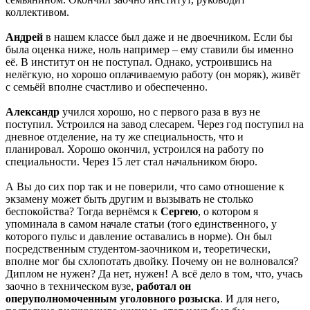
коллективом.
Андрей
в нашем классе был даже и не двоечником. Если бы
была оценка ниже, ноль например – ему ставили бы именно
её. В институт он не поступал. Однако, устроившись на
нелёгкую, но хорошо оплачиваемую работу (он моряк), живёт
с семьёй вполне счастливо и обеспеченно.
Александр
учился хорошо, но с первого раза в вуз не
поступил. Устроился на завод слесарем. Через год поступил на
дневное отделение, на ту же специальность, что и
планировал. Хорошо окончил, устроился на работу по
специальности. Через 15 лет стал начальником бюро.
А Вы до сих пор так и не поверили, что само отношение к
экзамену может быть другим и вызывать не столько
беспокойства? Тогда вернёмся к
Сергею
, о котором я
упоминала в самом начале статьи (того единственного, у
которого пульс и давление оставались в норме). Он был
посредственным студентом-заочником и, теоретически,
вполне мог бы схлопотать двойку. Почему он не волновался?
Диплом не нужен? Да нет, нужен! А всё дело в том, что, учась
заочно в техническом вузе,
работал он
оперуполномоченным уголовного розыска
. И для него,