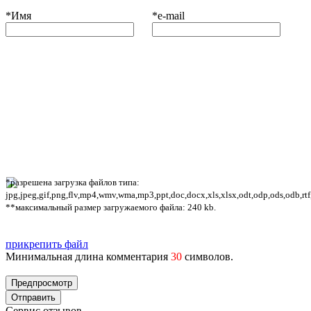
*
Имя
*
e-mail
*разрешена загрузка файлов типа:
jpg,jpeg,gif,png,flv,mp4,wmv,wma,mp3,ppt,doc,docx,xls,xlsx,odt,odp,ods,odb,rtf
**максимальный размер загружаемого файла: 240 kb.
прикрепить файл
Минимальная длина комментария
30
символов.
Сервис отзывов