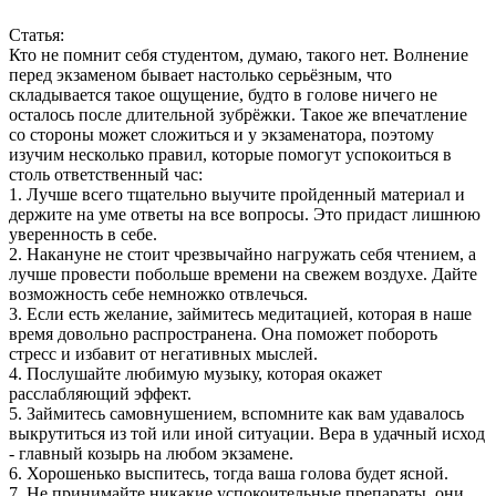
Статья:
Кто не помнит себя студентом, думаю, такого нет. Волнение
перед экзаменом бывает настолько серьёзным, что
складывается такое ощущение, будто в голове ничего не
осталось после длительной зубрёжки. Такое же впечатление
со стороны может сложиться и у экзаменатора, поэтому
изучим несколько правил, которые помогут успокоиться в
столь ответственный час:
1. Лучше всего тщательно выучите пройденный материал и
держите на уме ответы на все вопросы. Это придаст лишнюю
уверенность в себе.
2. Накануне не стоит чрезвычайно нагружать себя чтением, а
лучше провести побольше времени на свежем воздухе. Дайте
возможность себе немножко отвлечься.
3. Если есть желание, займитесь медитацией, которая в наше
время довольно распространена. Она поможет побороть
стресс и избавит от негативных мыслей.
4. Послушайте любимую музыку, которая окажет
расслабляющий эффект.
5. Займитесь самовнушением, вспомните как вам удавалось
выкрутиться из той или иной ситуации. Вера в удачный исход
- главный козырь на любом экзамене.
6. Хорошенько выспитесь, тогда ваша голова будет ясной.
7. Не принимайте никакие успокоительные препараты, они