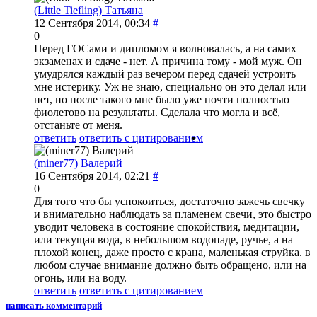
(Little Tiefling) Татьяна
12 Сентября 2014, 00:34
#
0
Перед ГОСами и дипломом я волновалась, а на самих
экзаменах и сдаче - нет. А причина тому - мой муж. Он
умудрялся каждый раз вечером перед сдачей устроить
мне истерику. Уж не знаю, специально он это делал или
нет, но после такого мне было уже почти полностью
фиолетово на результаты. Сделала что могла и всё,
отстаньте от меня.
ответить
ответить с цитированием
(miner77) Валерий
16 Сентября 2014, 02:21
#
0
Для того что бы успокоиться, достаточно зажечь свечку
и внимательно наблюдать за пламенем свечи, это быстро
уводит человека в состояние спокойствия, медитации,
или текущая вода, в небольшом водопаде, ручье, а на
плохой конец, даже просто с крана, маленькая струйка. в
любом случае внимание должно быть обращено, или на
огонь, или на воду.
ответить
ответить с цитированием
написать комментарий