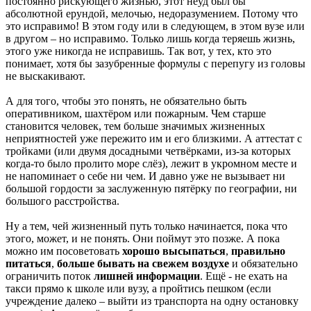
постоянно рискующего жизнью, этот неуд был бы
абсолютной ерундой, мелочью, недоразумением. Потому что
это исправимо! В этом году или в следующем, в этом вузе или
в другом – но исправимо. Только лишь когда теряешь жизнь,
этого уже никогда не исправишь. Так вот, у тех, кто это
понимает, хотя бы зазубренные формулы с перепугу из головы
не выскакивают.
А для того, чтобы это понять, не обязательно быть
оперативником, шахтёром или пожарным. Чем старше
становится человек, тем больше значимых жизненных
неприятностей уже пережито им и его близкими. А аттестат с
тройками (или двумя досадными четвёрками, из-за которых
когда-то было пролито море слёз), лежит в укромном месте и
не напоминает о себе ни чем. И давно уже не вызывает ни
большой гордости за заслуженную пятёрку по географии, ни
большого расстройства.
Ну а тем, чей жизненный путь только начинается, пока что
этого, может, и не понять. Они поймут это позже. А пока
можно им посоветовать
хорошо высыпаться
,
правильно
питаться
,
больше бывать на свежем воздухе
и обязательно
ограничить поток
лишней информации
. Ещё - не ехать на
такси прямо к школе или вузу, а пройтись пешком (если
учреждение далеко – выйти из транспорта на одну остановку