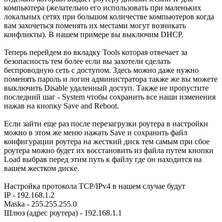
компьютера (желательно его использовать при маленьких
локальных сетях при большом количестве компьютеров когда
вам захочеться поменять их местами могут возникать
конфликты). В нашем примере вы выключим DHCP.
Теперь перейдем во вкладку Tools которая отвечает за
безопасность тем более если вы захотели сделать
беспроводную сеть с доступом. Здесь можно даже нужно
поменять пароль и логин администратора также же вы можете
выключить Disable удаленный доступ. Также не пропустите
последний шаг - System чтобы сохранить все наши изменения
нажав на кнопку Save and Reboot.
Если зайти еще раз после перезагрузки роутера в настройки
можно в этом же меню нажать Save и сохранить файл
конфигурации роутера на жесткий диск тем самым при сбое
роутера можно будет их восстановить из файла путем кнопки
Load выбрав перед этим путь к файлу где он находится на
вашем жестком диске.
Настройка протокола TCP/IPv4 в нашем случае будут
IP - 192.168.1.2
Maska - 255.255.255.0
Шлюз (адрес роутера) - 192.168.1.1