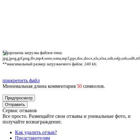
*разрешена загрузка файлов типа:
jpg,jpeg,gif,png,flv,mp4,wmv,wma,mp3,ppt,doc,docx,xls,xlsx,odt,odp,ods,odb,rtf
**максимальный размер загружаемого файла: 240 kb.
прикрепить файл
Минимальная длина комментария
50
символов.
Сервис отзывов
Все просто. Размещайте свои отзывы и уникальные фото, и
получайте вознаграждение.
Как удалить отзыв?
Представителям