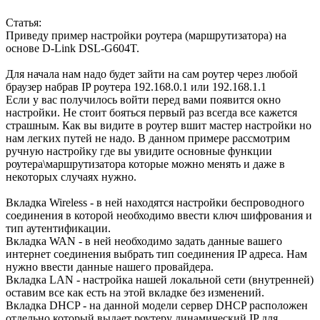
Статья:
Приведу пример настройки роутера (маршрутизатора) на
основе D-Link DSL-G604T.
Для начала нам надо будет зайти на сам роутер через любой
браузер набрав IP роутера 192.168.0.1 или 192.168.1.1
Если у вас получилось войти перед вами появится окно
настройки. Не стоит бояться первый раз всегда все кажется
страшным. Как вы видите в роутер вшит мастер настройки но
нам легких путей не надо. В данном примере рассмотрим
ручную настройку где вы увидите основные функции
роутера\маршрутизатора которые можно менять и даже в
некоторых случаях нужно.
Вкладка Wireless - в ней находятся настройки беспроводного
соединения в которой необходимо ввести ключ шифрования и
тип аутентификации.
Вкладка WAN - в ней необходимо задать данные вашего
интернет соединения выбрать тип соединения IP адреса. Нам
нужно ввести данные нашего провайдера.
Вкладка LAN - настройка нашей локальной сети (внутренней)
оставим все как есть на этой вкладке без изменений.
Вкладка DHCP - на данной модели сервер DHCP расположен
отдельно который выдает роутеру динамический IP для