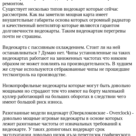
ремонтом.
Существует несколько типов видеокарт которые сейчас
рассмотрим. Как вы заметили мощная карта имеет
внушительные габариты основа которых огромный радиатор
и качественный вентилятор которые являются гарантом
долговечности видеокарты. Таким видеокартам перегревы
почти не страшны.
Видеокарта с пассивным охлаждением. Стоит ли на ней
останавливаться ? Думаю нет. Чипы установленные на таких
видеокартах работают на заниженных частотах что никоим
образом не может повлиять на производительность. В худшем
же случае используются отбракованные чипы не прошедшие
тестконтроль на производстве.
Низкопрофильные видеокарты которые могут быть довольно
мощными но страдают тем что имеют на борту маленький
куллер работающий на больших оборотах в следствии чего
имеют большой риск износа.
Разогнанные модели видеокарт (Оверклоковские - Overclock) -
довольно мощные игровые видеокарты в основе которых
лежит разогнаные частоты от изначальных требований к
видеокарте. У таких допинговых видеркарт срок
эксплуатации довольно низок из-за перегрузок графического