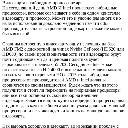
Видеокарта в гибридном процессоре apu.
На сегодняшний день AMD И Intel производят гибридные
процессоры, которые совмещают в себе на одном кристалле
видеокарту и процессор. Может это и удобно для многих но
из-за использования довольно медленной памяти ddr3
производительность встроенной видеокарты также не может
быть высокой.
Сравним встроенную видеокарту одну из лучших на базе
AMD FM2 c дискретной на чипах Nvidia GeForce (HD620 или
HD630) по своей производительности эти видеокарты будут
почти одинаковыми да и ценовая политика будет
варьироваться в пределах 55-70$. Сегодня же Intel может
похвастаться только HD 4000 и выше данные модели можно
назвать условно игровыми НО с 2015 года гибридные
процессоры от производителей AMD и Intel должны
сровняться по своим мощностям. Будем ждать что из этого
получится и стоит ли переходить на гибридные процессоры
или все-таки остановить свой выбор на внешней
видеокарте.Задается вопрос купить гибридный процессор два-
в-одном где в качестве бонуса мы получаем довольно мощный
процессор или все-таки ждать и копить на мощную внешнюю
видеокарту.
Как выбрать хорошую видеокарту во избежании проблем с