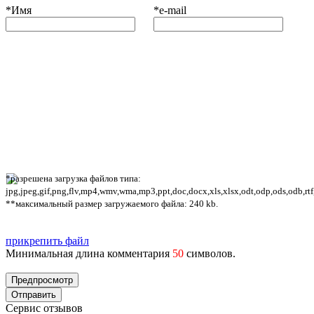
*
Имя
*
e-mail
*разрешена загрузка файлов типа:
jpg,jpeg,gif,png,flv,mp4,wmv,wma,mp3,ppt,doc,docx,xls,xlsx,odt,odp,ods,odb,rtf
**максимальный размер загружаемого файла: 240 kb.
прикрепить файл
Минимальная длина комментария
50
символов.
Сервис отзывов