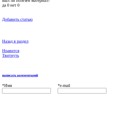
Был ли полезен материал?
да
0
нет
0
Добавить статью
Назад в раздел
Нравится
Твитнуть
написать комментарий
*
Имя
*
e-mail