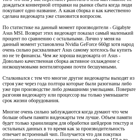
дождаться конвеерной отправки на рынки сбыта когда люди
покупают одно название. А какая сборка и как качественно
сделана видеокарта уже становится вопросом.
По статистике на данный момент производители - Gigabyte
Asus MSI. Возврат этих видеокарт показал самый маленький
процент по сравнению с остальными. Лично у меня на
данный момент установлена Nvidia GeForce 660gt хотя народ
очень сильно расхваливает Asus самому хотелось бы купить
но не те финансы. Чем же хороша видеокарта от Asus -
Довольно качественная сборка активное охлаждение с
низкошумовыми вентиляторами почти бесшумными.
Сталкивался с тем что многие другие видеокарты выходят из
строя уже через года полтора которые были разогнаны либо
уже при производстве либо домашними умельцами. Поверьте
разгоняя видеокарту или процессор вы только уменьшаете
срок жизни оборудования.
Многие очень сильно заблуждаются когда думают что чем
больше объем памяти видеокарты тем лучше. Объем памяти
будет только хранилищем для обработки шейдеров текстур и
остальных данных в то время как за производительность
отвечает встроенный чип. Получается что для покупки
бюджетной видеокарты достаточно будет объем в 1Гб в то