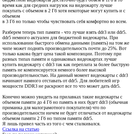
время как для средних нагрузок на видеокарту лучше
покупать с объемом в 2 Гб хотя некоторые могут купить и с
объемом
в 3 Гб но только чтобы чувствовать себя комфортно во всем.
Разберем теперь тип памяти - что лучше взять ddr3 или ddr5.
ddr5 немного актуален для бюджетной видеокарты. При
использовании быстрого обмена данными (память) на том же
чипе может поднять производительность почти до 25%. Вот
только какова будет цена такой композиции. Поэтому при
разных типах памяти и одинаковых видеокартах лучше
купить видеокарту с ddr3 так как переплата за более быструю
память не компенсируется немного более высокой
производительностью. На данный момент видеокарты с ddr3
начинают намного отставать от ddr5. Для любителей игр
мощности DDR3 не раскроют все то что может дать ddr5.
Конечно можно увидеть на прилавках такие видеокарты с
объемом памяти до 4 Гб но память в них будет ddr3 (обычная
приманка для малограмотного покупателя) что по
производительности ничем не будет отличаться от видеокарты
объемом памяти 2 Гб но типом памяти ddr5.
Я лишь привел часть из того с чем сталкивался.
Ссылка на статью