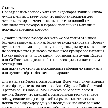
Статья:
Все задавались вопрос - какая же видеокарта лучше и какую
лучше купить. Отвечу одно что выбор видеокарты для
человека который хочет выжать из нее по полной не
заканчивается походом в первый попавшийся магазин и
покупкой красивой коробки.
Давайте немного разберемся чего же мы хотим от нашей
будущей видеокарты и как будем ее эксплуатировать. Почему
лучше не экономить при покупке видеокарты ну и конечно же
не раскидываться деньгами только из-за брэндового названия.
Но как выбрать лучшую какой производитель лучше Radeon
или GeForce какая должна быть видеокарта - на пассивном
охлаждении
или активном стоит ли использовать гибридную видеокарту
или лучше выбрать бюджетный вариант.
Для начала выберем производителя. Всем уже примелькались
такие брэндовые названия как - Asus Gigabyte Palit Gainward
XpertVision His Inno3D MSI Powercolor Sapphire Zotac и
другие. Замечу что каждый производитель тестирует свое
оборудование перед отправкой на рынок так что если вы
покупаете видеокарту одну из последних новинок то шанс
того что она у вас перестанет работать очень мал главное не