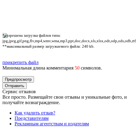
*разрешена загрузка файлов типа:
jpg,jpeg,gif,png,flv,mp4,wmv,wma,mp3,ppt,doc,docx,xls,xlsx,odt,odp,ods,odb,rtf
**максимальный размер загружаемого файла: 240 kb.
прикрепить файл
Минимальная длина комментария
50
символов.
Сервис отзывов
Все просто. Размещайте свои отзывы и уникальные фото, и
получайте вознаграждение.
Как удалить отзыв?
Представителям
Рекламным агентствам и издателям