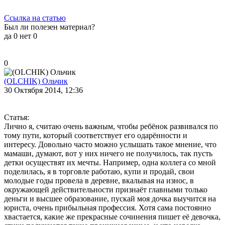
Ссылка на статью
Был ли полезен материал?
да
0
нет
0
0
(OLCHIK) Ольчик
30 Октября 2014, 12:36
Статья:
Лично я, считаю очень важным, чтобы ребёнок развивался по
тому пути, который соответствует его одарённости и
интересу. Довольно часто можно услышать такое мнение, что
мамаши, думают, вот у них ничего не получилось, так пусть
детки осуществят их мечты. Например, одна коллега со мной
поделилась, я в торговле работаю, купи и продай, свои
молодые годы провела в деревне, вкалывая на износ, в
окружающей действительности признаёт главными только
деньги и высшее образование, пускай моя дочка выучится на
юриста, очень прибыльная профессия. Хотя сама постоянно
хвастается, какие же прекрасные сочинения пишет её девочка,