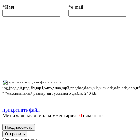
*
Имя
*
e-mail
*разрешена загрузка файлов типа:
jpg,jpeg,gif,png,flv,mp4,wmv,wma,mp3,ppt,doc,docx,xls,xlsx,odt,odp,ods,odb,rtf
**максимальный размер загружаемого файла: 240 kb.
прикрепить файл
Минимальная длина комментария
10
символов.
Сервис отзывов