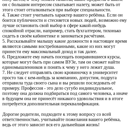
он с большим интересом схватывает налету, может быть от
этого стоит отталкиваться при выборе специальности.
4. Также стоит учитывать характер вашего ребёнка. Если он
боится публичности и стесняется новых людей, возможно ему
лучше остановить свой выбор в сфере какой-нибудь
спокойной отрасли, например, стать бухгалтером, тихонько
сидеть в своём кабинетике и заниматься расчётами.
5. Рассказывайте малышу какие должности в настоящее время
являются самыми востребованными, какие из них могут
принести ему максимальный доход и так далее.
6. Предложите ему начать посещать понравившиеся курсы,
которые могут быть при самом ВУЗе, там он сможет найти
единомышленников и понять к чему у него лежит душа.
7. Не следует отправлять свою кровиночку в университет
просто так с кем-нибудь за компанию, допустим, подруга
отправила туда своего сына и вы решили последовать её
примеру. Профессия - это дело сугубо индивидуальное,
поэтому она должна подбираться под самого человека, а иначе
в будущем она не принесёт никакого удовольствия и в итоге
потребуется дополнительная переквалификация.
Дорогие родители, подходите к этому вопросу со всей
ответственностью, учитывайте пожелания вашего ребёнка,
ведь от этого зависит вся его дальнейшая жизнь!