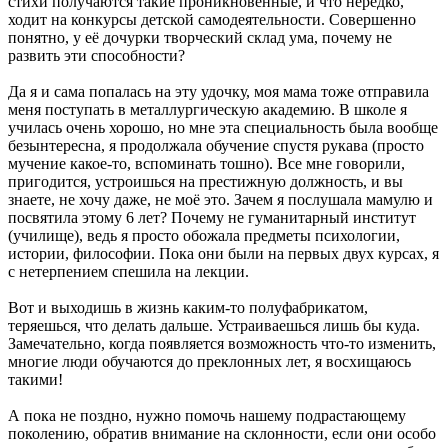
стихи получаются такие проникновенные, и что нередко,
ходит на конкурсы детской самодеятельности. Совершенно
понятно, у её дочурки творческий склад ума, почему не
развить эти способности?
Да я и сама попалась на эту удочку, моя мама тоже отправила
меня поступать в металлургическую академию. В школе я
училась очень хорошо, но мне эта специальность была вообще
безынтересна, я продолжала обучение спустя рукава (просто
мучение какое-то, вспоминать тошно). Все мне говорили,
пригодится, устроишься на престижную должность, и вы
знаете, не хочу даже, не моё это. Зачем я послушала мамулю и
посвятила этому 6 лет? Почему не гуманитарный институт
(училище), ведь я просто обожала предметы психологии,
истории, философии. Пока они были на первых двух курсах, я
с нетерпением спешила на лекции.
Вот и выходишь в жизнь каким-то полуфабрикатом,
теряешься, что делать дальше. Устраиваешься лишь бы куда.
Замечательно, когда появляется возможность что-то изменить,
многие люди обучаются до преклонных лет, я восхищаюсь
такими!
А пока не поздно, нужно помочь нашему подрастающему
поколению, обратив внимание на склонности, если они особо