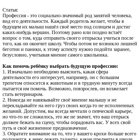
Статья:
Профессия - это социально-значимый род занятий человека,
вид его деятельности. Каждый родитель желает, чтобы в
будущем их малыш нашёл своё место под солнцем и достиг
каких-нибудь вершин. Поэтому рано или поздно встаёт
вопрос о том, куда отправить своего отпрыска учиться после
того, как он окончит школу. Чтобы потом не возникло лишней
беготни и паники, к этому аспекту нужно подойти заранее,
безусловно, учитывая мнение самого школьника.
Как помочь ребёнку выбрать будущую профессию:
1. Изначально необходимо выяснить, какая сфера
деятельности его интересует, например, он с большим
трепетом относится к животным и в трудную минуту всегда
пытается им помочь. Возможно, повзрослев, он возжелает
стать ветеринаром.
2. Никогда не навязывайте своё мнение малышу и не
перекладывайте на него груз своих когда-то не исполненных
желаний. Допустим, вы всегда мечтали о певческой карьере,
но что-то не сложилось, это же не значит, что ваш отпрыск
должен бежать на сцену, чтобы порадовать вас. У всех свой
путь и своё жизненное предназначение.
3. Обратите внимание на то, что у вашего крохи больше всего
получается, к чему лежать таланты, какие предметы в школе