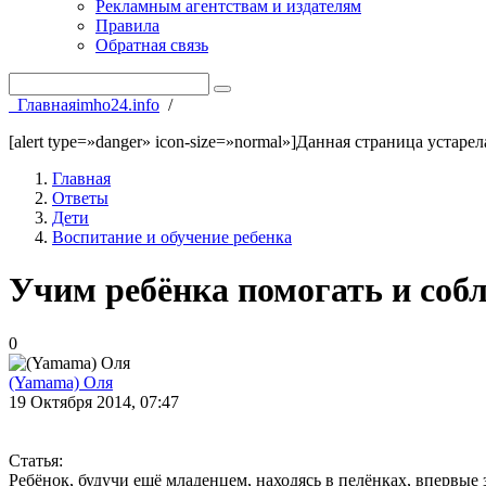
Рекламным агентствам и издателям
Правила
Обратная связь
Главная
imho24.info
/
[alert type=»danger» icon-size=»normal»]Данная страница устаре
Главная
Ответы
Дети
Воспитание и обучение ребенка
Учим ребёнка помогать и соб
0
(Yamama) Оля
19 Октября 2014, 07:47
Статья:
Ребёнок, будучи ещё младенцем, находясь в пелёнках, впервые