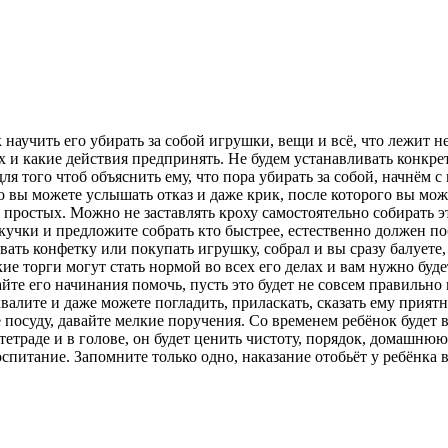
научить его убирать за собой игрушки, вещи и всё, что лежит не
ях и какие действия предпринять. Не будем устанавливать конкр
я того чтоб объяснить ему, что пора убирать за собой, начнём с
это вы можете услышать отказ и даже крик, после которого вы може
 простых. Можно не заставлять кроху самостоятельно собирать эт
кучки и предложите собрать кто быстрее, естественно должен по
ать конфетку или покупать игрушку, собрал и вы сразу балуете,
ие торги могут стать нормой во всех его делах и вам нужно буде
айте его начинания помочь, пусть это будет не совсем правильно
хвалите и даже можете погладить, приласкать, сказать ему прият
е посуду, давайте мелкие поручения. Со временем ребёнок будет
 тетраде и в голове, он будет ценить чистоту, порядок, домашню
оспитание. Запомните только одно, наказание отобьёт у ребёнка