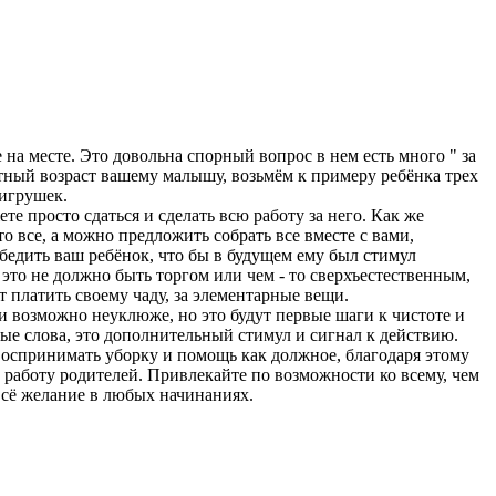
 на месте. Это довольна спорный вопрос в нем есть много " за
етный возраст вашему малышу, возьмём к примеру ребёнка трех
 игрушек.
те просто сдаться и сделать всю работу за него. Как же
о все, а можно предложить собрать все вместе с вами,
бедить ваш ребёнок, что бы в будущем ему был стимул
 это не должно быть торгом или чем - то сверхъестественным,
т платить своему чаду, за элементарные вещи.
 и возможно неуклюже, но это будут первые шаги к чистоте и
ные слова, это дополнительный стимул и сигнал к действию.
 воспринимать уборку и помощь как должное, благодаря этому
ю работу родителей. Привлекайте по возможности ко всему, чем
 всё желание в любых начинаниях.