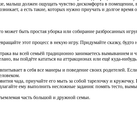
ше, малыш должен ощущать чувство дискомфорта в помещении, в 
озникает, а есть такие, которых нужно приучать и долгое время 
 может быть простая уборка или собирание разбросанных игрушек
евращайте этот процесс в некую игру. Придумайте сказку, будто 
автрака вы всей семьёй традиционно занимаетесь вымыванием и 
елано, вы пойдёте кататься на аттракционах или ещё куда-нибудь
 впитывает в себя все манеры и поведение своих родителей. Если
еловеком.
вития чада, приучайте его мыть за собой тарелочку и кружечку. П
редлагайте ему выполнить несложные задания: помять тесто, вымы
отъемлемая часть большой и дружной семьи.