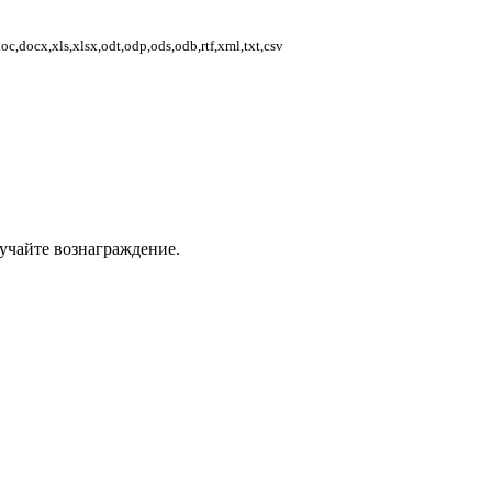
,docx,xls,xlsx,odt,odp,ods,odb,rtf,xml,txt,csv
учайте вознаграждение.