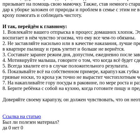
призывает на помощь свою мамочку. Также, став немного стар
дар к уборке заложен от природы и проблем в семье с этим не в
кроху помогать и соблюдать чистоту.
И так, перейдём к главному:
1. Вовлекайте вашего отпрыска в процесс домашних хлопок. Это
воспитает в нём чувство эгоизма, что ему все чем-то обязаны.
2. Не заставляйте насильно или в качестве наказания, лучше пр
в квартире пылищу и грязь улетит и больше не вернётся.
3. Составьте заранее режим дня, допустим, ежедневно после з
4. Мотивируйте малыша, говорите о том, что когда всё будет сд
5. Всегда хвалите его в случае положительного результата.
6. Показывайте всё на собственном примере, карапуз как губка
грязные носки, то кроха уж точно не вырастит чистоплотным ч
7. На накапливайте гору посуды в раковине, по мере роста и раз
8. Берите ребёнка с собой на кухню, когда готовите пищу и п
Доверяйте своему карапузу, он должен чувствовать, что он не
Ссылка на статью
Был ли полезен материал?
да
0
нет
0