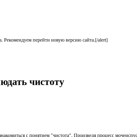
ла. Рекомендуем перейти новую версию сайта.[/alert]
людать чистоту
 знакомиться с понятием "чистота". Произведя процесс мочеиспу