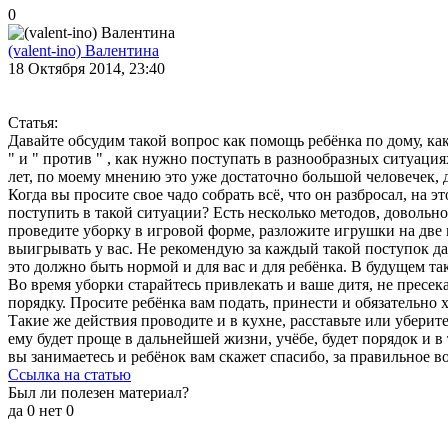
0
(valent-ino) Валентина
18 Октября 2014, 23:40
Статья:
Давайте обсудим такой вопрос как помощь ребёнка по дому, как 
" и " против " , как нужно поступать в разнообразных ситуаци
лет, по моему мнению это уже достаточно большой человечек, дл
Когда вы просите свое чадо собрать всё, что он разбросал, на 
поступить в такой ситуации? Есть несколько методов, довольно
проведите уборку в игровой форме, разложите игрушки на две 
выигрывать у вас. Не рекомендую за каждый такой поступок дав
это должно быть нормой и для вас и для ребёнка. В будущем так
Во время уборки старайтесь привлекать и ваше дитя, не пресек
порядку. Просите ребёнка вам подать, принести и обязательно 
Такие же действия проводите и в кухне, расставьте или уберит
ему будет проще в дальнейшей жизни, учёбе, будет порядок и в
вы занимаетесь и ребёнок вам скажет спасибо, за правильное в
Ссылка на статью
Был ли полезен материал?
да
0
нет
0