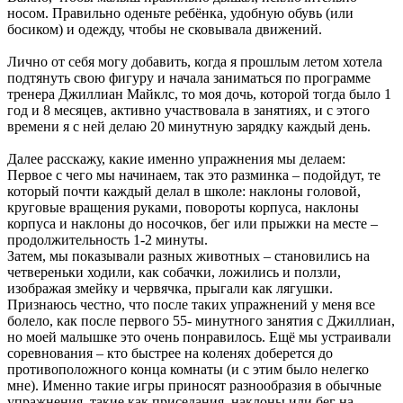
носом. Правильно оденьте ребёнка, удобную обувь (или
босиком) и одежду, чтобы не сковывала движений.
Лично от себя могу добавить, когда я прошлым летом хотела
подтянуть свою фигуру и начала заниматься по программе
тренера Джиллиан Майклс, то моя дочь, которой тогда было 1
год и 8 месяцев, активно участвовала в занятиях, и с этого
времени я с ней делаю 20 минутную зарядку каждый день.
Далее расскажу, какие именно упражнения мы делаем:
Первое с чего мы начинаем, так это разминка – подойдут, те
который почти каждый делал в школе: наклоны головой,
круговые вращения руками, повороты корпуса, наклоны
корпуса и наклоны до носочков, бег или прыжки на месте –
продолжительность 1-2 минуты.
Затем, мы показывали разных животных – становились на
четвереньки ходили, как собачки, ложились и ползли,
изображая змейку и червячка, прыгали как лягушки.
Признаюсь честно, что после таких упражнений у меня все
болело, как после первого 55- минутного занятия с Джиллиан,
но моей малышке это очень понравилось. Ещё мы устраивали
соревнования – кто быстрее на коленях доберется до
противоположного конца комнаты (и с этим было нелегко
мне). Именно такие игры приносят разнообразия в обычные
упражнения, такие как приседания, наклоны или бег на