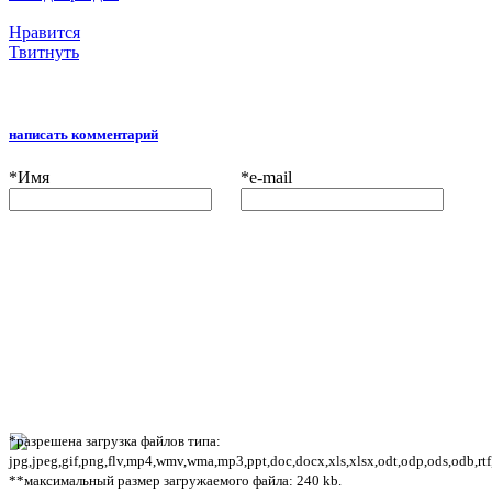
Нравится
Твитнуть
написать комментарий
*
Имя
*
e-mail
*разрешена загрузка файлов типа:
jpg,jpeg,gif,png,flv,mp4,wmv,wma,mp3,ppt,doc,docx,xls,xlsx,odt,odp,ods,odb,rtf
**максимальный размер загружаемого файла: 240 kb.