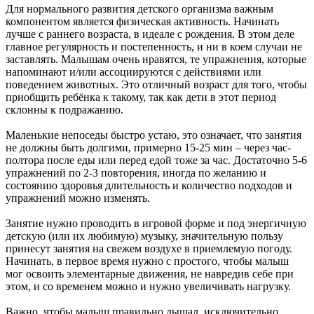
Для нормального развития детского организма важным
компонентом является физическая активность. Начинать
лучше с раннего возраста, в идеале с рождения. В этом деле
главное регулярность и постепенность, и ни в коем случаи не
заставлять. Малышам очень нравятся, те упражнения, которые
напоминают и/или ассоциируются с действиями или
поведением животных. Это отличный возраст для того, чтобы
приобщить ребёнка к такому, так как дети в этот период
склонны к подражанию.
Маленькие непоседы быстро устаю, это означает, что занятия
не должны быть долгими, примерно 15-25 мин – через час-
полтора после еды или перед едой тоже за час. Достаточно 5-6
упражнений по 2-3 повторения, иногда по желанию и
состоянию здоровья длительность и количество подходов и
упражнений можно изменять.
Занятие нужно проводить в игровой форме и под энергичную
детскую (или их любимую) музыку, значительную пользу
принесут занятия на свежем воздухе в приемлемую погоду.
Начинать, в первое время нужно с простого, чтобы малыш
мог освоить элементарные движения, не навредив себе при
этом, и со временем можно и нужно увеличивать нагрузку.
Важно, чтобы малыш правильно дышал, исключительно