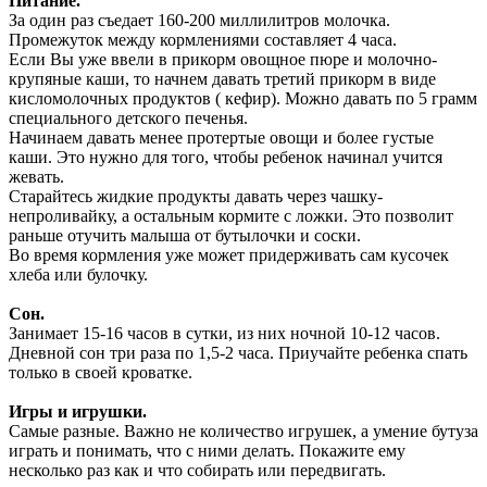
Питание.
За один раз съедает 160-200 миллилитров молочка.
Промежуток между кормлениями составляет 4 часа.
Если Вы уже ввели в прикорм овощное пюре и молочно-
крупяные каши, то начнем давать третий прикорм в виде
кисломолочных продуктов ( кефир). Можно давать по 5 грамм
специального детского печенья.
Начинаем давать менее протертые овощи и более густые
каши. Это нужно для того, чтобы ребенок начинал учится
жевать.
Старайтесь жидкие продукты давать через чашку-
непроливайку, а остальным кормите с ложки. Это позволит
раньше отучить малыша от бутылочки и соски.
Во время кормления уже может придерживать сам кусочек
хлеба или булочку.
Сон.
Занимает 15-16 часов в сутки, из них ночной 10-12 часов.
Дневной сон три раза по 1,5-2 часа. Приучайте ребенка спать
только в своей кроватке.
Игры и игрушки.
Самые разные. Важно не количество игрушек, а умение бутуза
играть и понимать, что с ними делать. Покажите ему
несколько раз как и что собирать или передвигать.