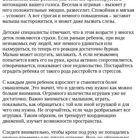
интонациях вашего голоса. Веселая и игривая – вызовет у
него положительные эмоции, развеселит. Спокойная и мягкая
– успокоит. А вот строгая и немного повышенная – заставит
малыша насторожиться, и может даже вызвать слезы.
Детские специалисты отмечают, что в этом возрасте у многих
деток появляются страхи. Если раньше ребенок, при виде
незнакомых ему людей, мог немного удивиться или
нахмуриться, то теперь его реакция достаточно бурная.
Малыш может испугать, заплакать. А если незнакомец
попытается взять его на руки, кроха активно сопротивляется,
отворачивается, показывает свое недовольство. Постарайтесь
оградить ребенка от такого рода расстройств и стрессов.
С каждым днем ребенок взрослеет и становится более
смышленым. Это значит, что и уделять ему нужно как можно
больше внимания. Огромного количества игрушек уже не
достаточно. Важно заниматься с малышом, играть,
показывать, как обращаться с той или иной игрушкой и для
чего она нужна. Не огорчайтесь, если чадо разбрасывает все
игрушки. Таким образом, он тренирует координацию
движений, изучает возможности пространства.
Следите внимательно, чтобы крохе под руку не попадались
мелкие предметы или детали игрушек. Ведь он обязательно