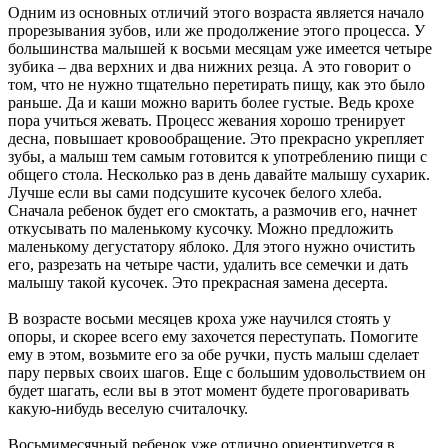
Одним из основных отличий этого возраста является начало
прорезывания зубов, или же продолжение этого процесса. У
большинства малышей к восьми месяцам уже имеется четыре
зубика – два верхних и два нижних резца. А это говорит о
том, что не нужно тщательно перетирать пищу, как это было
раньше. Да и каши можно варить более густые. Ведь крохе
пора учиться жевать. Процесс жевания хорошо тренирует
десна, повышает кровообращение. Это прекрасно укрепляет
зубы, а малыш тем самым готовится к употреблению пищи с
общего стола. Несколько раз в день давайте малышу сухарик.
Лучше если вы сами подсушите кусочек белого хлеба.
Сначала ребенок будет его смоктать, а размочив его, начнет
откусывать по маленькому кусочку. Можно предложить
маленькому дегустатору яблоко. Для этого нужно очистить
его, разрезать на четыре части, удалить все семечки и дать
малышу такой кусочек. Это прекрасная замена десерта.
В возрасте восьми месяцев кроха уже научился стоять у
опоры, и скорее всего ему захочется переступать. Помогите
ему в этом, возьмите его за обе ручки, пусть малыш сделает
пару первых своих шагов. Еще с большим удовольствием он
будет шагать, если вы в этот момент будете проговаривать
какую-нибудь веселую считалочку.
Восьмимесячный ребенок уже отлично ориентируется в