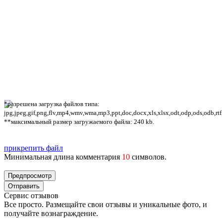
*разрешена загрузка файлов типа:
jpg,jpeg,gif,png,flv,mp4,wmv,wma,mp3,ppt,doc,docx,xls,xlsx,odt,odp,ods,odb,rtf
**максимальный размер загружаемого файла: 240 kb.
прикрепить файл
Минимальная длина комментария
10
символов.
Сервис отзывов
Все просто. Размещайте свои отзывы и уникальные фото, и
получайте вознаграждение.