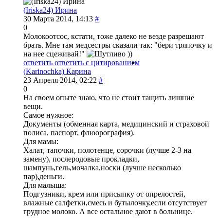
(Iriska24) Ирина
30 Марта 2014, 14:13
#
0
Молокоотсос, кстати, тоже далеко не везде разрешают
брать. Мне там медсестры сказали так: "бери тряпочку и
на нее сцеживай!"
))
ответить
ответить с цитированием
(Karinochka) Карина
23 Апреля 2014, 02:22
#
0
На своем опыте знаю, что не стоит тащить лишние
вещи.
Самое нужное:
Документы (обменная карта, медицинский и страховой
полиса, паспорт, флюорография).
Для мамы:
Халат, тапочки, полотенце, сорочки (лучше 2-3 на
замену), послеродовые прокладки,
шампунь,гель,мочалка,носки (лучше несколько
пар),деньги.
Для малыша:
Подгузники, крем или присыпку от опрелостей,
влажные салфетки,смесь и бутылочку,если отсутствует
грудное молоко. А все остальное дают в больнице.