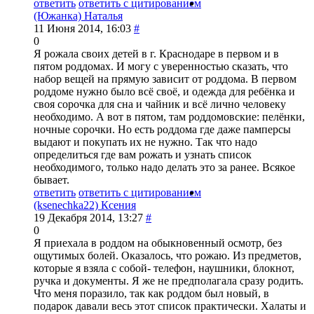
ответить
ответить с цитированием
(Южанка) Наталья
11 Июня 2014, 16:03
#
0
Я рожала своих детей в г. Краснодаре в первом и в
пятом роддомах. И могу с уверенностью сказать, что
набор вещей на прямую зависит от роддома. В первом
роддоме нужно было всё своё, и одежда для ребёнка и
своя сорочка для сна и чайник и всё лично человеку
необходимо. А вот в пятом, там роддомовские: пелёнки,
ночные сорочки. Но есть роддома где даже памперсы
выдают и покупать их не нужно. Так что надо
определиться где вам рожать и узнать список
необходимого, только надо делать это за ранее. Всякое
бывает.
ответить
ответить с цитированием
(ksenechka22) Ксения
19 Декабря 2014, 13:27
#
0
Я приехала в роддом на обыкновенный осмотр, без
ощутимых болей. Оказалось, что рожаю. Из предметов,
которые я взяла с собой- телефон, наушники, блокнот,
ручка и документы. Я же не предполагала сразу родить.
Что меня поразило, так как роддом был новый, в
подарок давали весь этот список практически. Халаты и