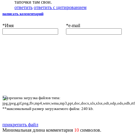
тапочки там свои.
ответить
ответить с цитированием
написать комментарий
*
Имя
*
e-mail
*разрешена загрузка файлов типа:
jpg,jpeg,gif,png,flv,mp4,wmv,wma,mp3,ppt,doc,docx,xls,xlsx,odt,odp,ods,odb,rtf
**максимальный размер загружаемого файла: 240 kb.
прикрепить файл
Минимальная длина комментария
10
символов.