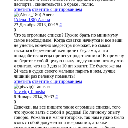
паспорта , свидетельства о браке , полис.
ответить
ответить с цитированием
(Alena_186) Алена
23 Декабря 2013, 00:15
#
0
Что за огромные списки? Нужно брать по минимуму
самое необходимое! Когда схватки начнутся и все вещи
не унести, конечно медсестра поможет, но смысл
таскаться беременной женщине с баулами, а что
понадобится всегда принесут родственники! К примеру
не берите с собой целую пачку подгузников потому что
я считаю, что на 3 дня и 10 шт хватит. Не будете же вы
24 часа в судки своего малыша парить в нем, лучше
лишний раз пеленку поменять!
ответить
ответить с цитированием
(ptv.vip) Tanusha
6 Января 2014, 20:33
#
0
Девочки, вы все пишите такие огромные списки, того
что нужно взять с собой в роддом! По личному опыту
говорю. Рожала я в магнитогорске, так нам нужно было
взять с собой документы и ксерокопии, а также
туалетные принадлежности т. е. полотенце, зубную