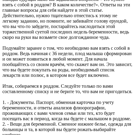
взять с собой в роддом? В каком количестве?». Ответы на эти
главные вопросы для себя найдете в этой статье.
Действительно, нужно тщательно отнестись к этому не
легкому заданию, но помните, не забивайте голову ерундой,
что вы что-то забудете, постарайтесь наслодиться этой
торжественной суетой последних недель беременности, ведь
скоро на руки вы возьмете свое долгожданное чуда.
Подумайте заранее о том, что необходимо вам взять с собой в
роддом. Ведь начиная с 36 недели, плод малыша сформирован
и он может появиться в любой момент. Для начала
пообщайтесь со своим врачём, что скажет вам он. Это зависит,
что вы будете покупать на роды, необходимый список
лекарств или полюс, в котором все будет включено.
Итак, собираемся в роддом. Следуйте только по вами
составленному списку и не берите то, что вам не пригодиться.
1. - Документы. Паспорт, обменная карточка по учету
беременности, и ответы анализов флюорографии,
проживающих с вами членов семьи или тех, кто будет
посещать вас в период, когда вы будете с малышом в роддоме.
2. - Вещи для беременной. Сменное нижнее белье, одежда для
больницы и та, в которой вы будете рожать-выбирайте
удобную.