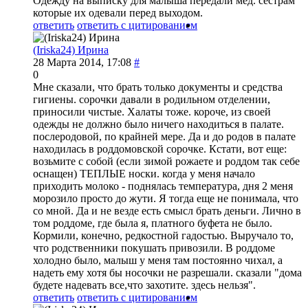
Одежду на выписку для малыша передали мед. сестрам
которые их одевали перед выходом.
ответить
ответить с цитированием
(Iriska24) Ирина
28 Марта 2014, 17:08
#
0
Мне сказали, что брать только документы и средства
гигиены. сорочки давали в родильном отделении,
приносили чистые. Халаты тоже. короче, из своей
одежды не должно было ничего находиться в палате.
послеродовой, по крайней мере. Да и до родов в палате
находилась в роддомовской сорочке. Кстати, вот еще:
возьмите с собой (если зимой рожаете и роддом так себе
оснащен) ТЕПЛЫЕ носки. когда у меня начало
приходить молоко - поднялась температура, дня 2 меня
морозило просто до жути. Я тогда еще не понимала, что
со мной. Да и не везде есть смысл брать деньги. Лично в
том роддоме, где была я, платного буфета не было.
Кормили, конечно, редкостной гадостью. Выручало то,
что родственники покушать привозили. В роддоме
холодно было, малыш у меня там постоянно чихал, а
надеть ему хотя бы носочки не разрешали. сказали "дома
будете надевать все,что захотите. здесь нельзя".
ответить
ответить с цитированием