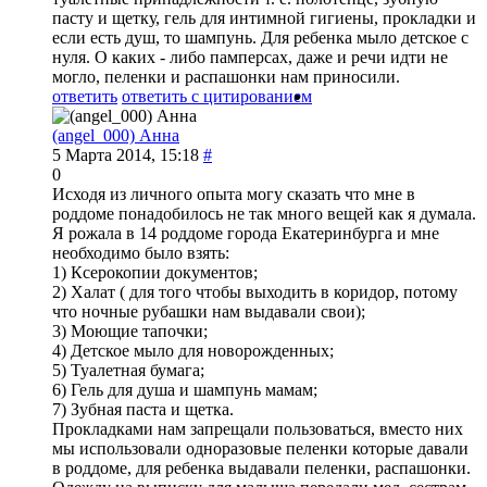
пасту и щетку, гель для интимной гигиены, прокладки и
если есть душ, то шампунь. Для ребенка мыло детское с
нуля. О каких - либо памперсах, даже и речи идти не
могло, пеленки и распашонки нам приносили.
ответить
ответить с цитированием
(angel_000) Анна
5 Марта 2014, 15:18
#
0
Исходя из личного опыта могу сказать что мне в
роддоме понадобилось не так много вещей как я думала.
Я рожала в 14 роддоме города Екатеринбурга и мне
необходимо было взять:
1) Ксерокопии документов;
2) Халат ( для того чтобы выходить в коридор, потому
что ночные рубашки нам выдавали свои);
3) Моющие тапочки;
4) Детское мыло для новорожденных;
5) Туалетная бумага;
6) Гель для душа и шампунь мамам;
7) Зубная паста и щетка.
Прокладками нам запрещали пользоваться, вместо них
мы использовали одноразовые пеленки которые давали
в роддоме, для ребенка выдавали пеленки, распашонки.