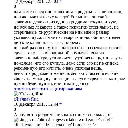
12 Декабря 2013, 23:03
#
0
нам тоже перед поступлением в роддом давали список,
но как выяснилось у каждой больницы он свой.
знакомые девочки из одного роддома покупали кучу
ненужных лекарств,а также перчатки(стерильные, не
стерильные, хирургические,на них еще и размер
указывали) ,хотя мне из лекарств понадобились только
детские капли для глазок тобрекс.
первый раз слышу,что в патологи не разрешают носить
трусы. я только в родильной комнате сняла их.
электронный градусник очень удобная вещь, ни разу не
пожалела. что его купила. даже если его нет в списке
рекомендую его купить. очень удобная вещь.
деньги в роддоме тоже не помешают. там есть всякие
сборы на моющие, чистящие и другие средства, которые
нужно будет купить или отдать деньги.
ответить
ответить с цитированием
(Ян'чка) Яна
16 Декабря 2013, 12:44
#
0
А нам вот в роддоме никаких списков не выдают