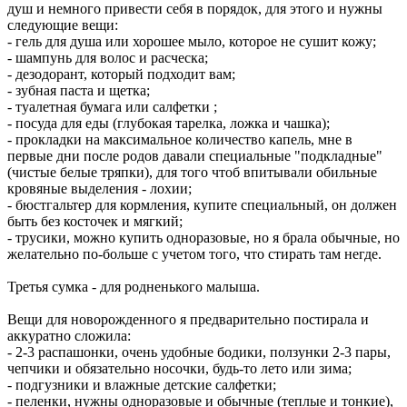
душ и немного привести себя в порядок, для этого и нужны
следующие вещи:
- гель для душа или хорошее мыло, которое не сушит кожу;
- шампунь для волос и расческа;
- дезодорант, который подходит вам;
- зубная паста и щетка;
- туалетная бумага или салфетки ;
- посуда для еды (глубокая тарелка, ложка и чашка);
- прокладки на максимальное количество капель, мне в
первые дни после родов давали специальные "подкладные"
(чистые белые тряпки), для того чтоб впитывали обильные
кровяные выделения - лохии;
- бюстгальтер для кормления, купите специальный, он должен
быть без косточек и мягкий;
- трусики, можно купить одноразовые, но я брала обычные, но
желательно по-больше с учетом того, что стирать там негде.
Третья сумка - для родненького малыша.
Вещи для новорожденного я предварительно постирала и
аккуратно сложила:
- 2-3 распашонки, очень удобные бодики, ползунки 2-3 пары,
чепчики и обязательно носочки, будь-то лето или зима;
- подгузники и влажные детские салфетки;
- пеленки, нужны одноразовые и обычные (теплые и тонкие),