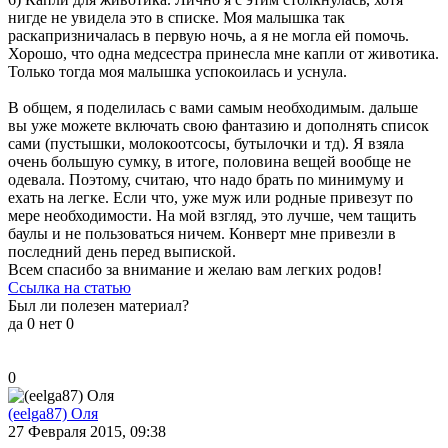
нигде не увидела это в списке. Моя малышка так
раскапризничалась в первую ночь, а я не могла ей помочь.
Хорошо, что одна медсестра принесла мне капли от животика.
Только тогда моя малышка успокоилась и уснула.
В общем, я поделилась с вами самым необходимым. дальше
вы уже можете включать свою фантазию и дополнять список
сами (пустышки, молокоотсосы, бутылочки и тд). Я взяла
очень большую сумку, в итоге, половина вещей вообще не
одевала. Поэтому, считаю, что надо брать по минимуму и
ехать на легке. Если что, уже муж или родные привезут по
мере необходимости. На мой взгляд, это лучше, чем тащить
баулы и не пользоваться ничем. Конверт мне привезли в
последний день перед выпиской.
Всем спасибо за внимание и желаю вам легких родов!
Ссылка на статью
Был ли полезен материал?
да
0
нет
0
0
(eelga87) Оля
27 Февраля 2015, 09:38