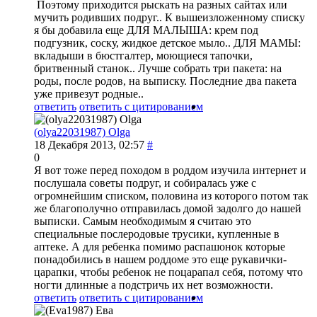
Поэтому приходится рыскать на разных сайтах или
мучить родивших подруг.. К вышеизложенному списку
я бы добавила еще ДЛЯ МАЛЫША: крем под
подгузник, соску, жидкое детское мыло.. ДЛЯ МАМЫ:
вкладыши в бюстгалтер, моющиеся тапочки,
бритвенный станок.. Лучше собрать три пакета: на
роды, после родов, на выписку. Последние два пакета
уже привезут родные..
ответить
ответить с цитированием
(olya22031987) Olga
18 Декабря 2013, 02:57
#
0
Я вот тоже перед походом в роддом изучила интернет и
послушала советы подруг, и собиралась уже с
огромнейшим списком, половина из которого потом так
же благополучно отправилась домой задолго до нашей
выписки. Самым необходимым я считаю это
специальные послеродовые трусики, купленные в
аптеке. А для ребенка помимо распашонок которые
понадобились в нашем роддоме это еще рукавички-
царапки, чтобы ребенок не поцарапал себя, потому что
ногти длинные а подстричь их нет возможности.
ответить
ответить с цитированием