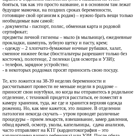
бояться, так как это просто название, и в основном там лежат
будущие мамочки, на поздних сроках беременности,
готовящие свой организм к родам) – нужно брать вещи только
необходимые вам самой:
- документы - паспорт, полис, обменная карта и родовой
сертификат;
предметы личной гигиены – мыло (в мыльнице), ежедневные
прокладки, шампунь, зубную щетку и пасту, крем;
- одежду – 2 хлопчато-бумажные ночные рубашки, халат,
сменное нижнее белье (бюстгальтеры разрешают только без
косточек), полотенце, 2 пеленки (для осмотра и УЗИ);
- телефон, зарядное устройство;
- в некоторых роддомах просят приносить свою посуду.
Те, кто ложится на 38-39 неделях беременности и
рассчитывают провести не меньше недели в роддоме –
приносят свои ноутбуки, но когда вы отправитесь в родильное
отделение, с техникой придется расстаться, ее поместят в
камеру хранения, туда, же где и хранится верхняя одежда
рожениц. Но, как мне кажется, это лишнее. В отделении
патологии некогда скучать – утром проводят различные
процедуры – прием лекарств, взвешивание, замер давления,
обход врачей, осмотр, уколы, капельницы, сдача анализов,
часто отправляют на КТГ (кардиотокография – это
кардиограмма вашего ребеночка) или УЗИ. После обеда