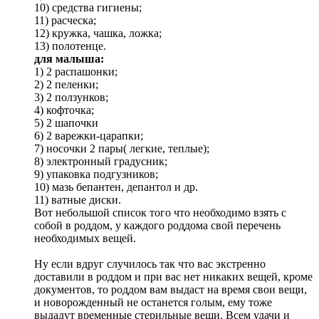
10) средства гигиены;
11) расческа;
12) кружка, чашка, ложка;
13) полотенце.
для малыша:
1) 2 распашонки;
2) 2 пеленки;
3) 2 ползунков;
4) кофточка;
5) 2 шапочки
6) 2 варежки-царапки;
7) носочки 2 пары( легкие, теплые);
8) электронный градусник;
9) упаковка подгузников;
10) мазь бепантен, депантол и др.
11) ватные диски.
Вот небольшой список того что необходимо взять с
собой в роддом, у каждого роддома свой перечень
необходимых вещей.
Ну если вдруг случилось так что вас экстренно
доставили в роддом и при вас нет никаких вещей, кроме
документов, то роддом вам выдаст на время свои вещи,
и новорожденный не останется голым, ему тоже
выдадут временные стерильные вещи. Всем удачи и