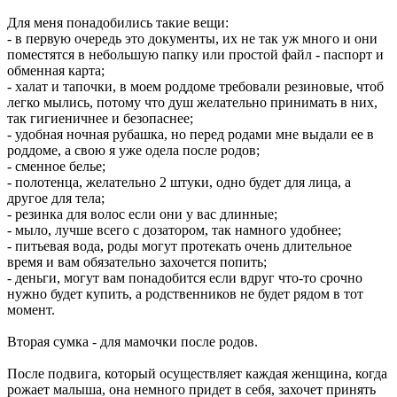
Для меня понадобились такие вещи:
- в первую очередь это документы, их не так уж много и они
поместятся в небольшую папку или простой файл - паспорт и
обменная карта;
- халат и тапочки, в моем роддоме требовали резиновые, чтоб
легко мылись, потому что душ желательно принимать в них,
так гигиеничнее и безопаснее;
- удобная ночная рубашка, но перед родами мне выдали ее в
роддоме, а свою я уже одела после родов;
- сменное белье;
- полотенца, желательно 2 штуки, одно будет для лица, а
другое для тела;
- резинка для волос если они у вас длинные;
- мыло, лучше всего с дозатором, так намного удобнее;
- питьевая вода, роды могут протекать очень длительное
время и вам обязательно захочется попить;
- деньги, могут вам понадобится если вдруг что-то срочно
нужно будет купить, а родственников не будет рядом в тот
момент.
Вторая сумка - для мамочки после родов.
После подвига, который осуществляет каждая женщина, когда
рожает малыша, она немного придет в себя, захочет принять