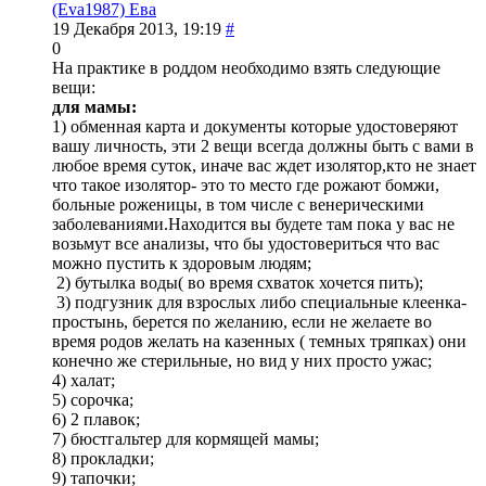
(Eva1987) Ева
19 Декабря 2013, 19:19
#
0
На практике в роддом необходимо взять следующие
вещи:
для мамы:
1) обменная карта и документы которые удостоверяют
вашу личность, эти 2 вещи всегда должны быть с вами в
любое время суток, иначе вас ждет изолятор,кто не знает
что такое изолятор- это то место где рожают бомжи,
больные роженицы, в том числе с венерическими
заболеваниями.Находится вы будете там пока у вас не
возьмут все анализы, что бы удостовериться что вас
можно пустить к здоровым людям;
2) бутылка воды( во время схваток хочется пить);
3) подгузник для взрослых либо специальные клеенка-
простынь, берется по желанию, если не желаете во
время родов желать на казенных ( темных тряпках) они
конечно же стерильные, но вид у них просто ужас;
4) халат;
5) сорочка;
6) 2 плавок;
7) бюстгальтер для кормящей мамы;
8) прокладки;
9) тапочки;