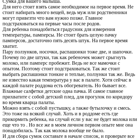
Сумка для вашего малыша.
Для него стоит взять самое необходимое на первое время. Не
стоит набирать много вещей, ведь муж или родственники
могут привезти что вам нужно позже. Главное
подстраховаться на первые часы после родов.
Для ребенка понадобиться градусник для измерения
температуры, памперсы. Не стоит брать целую пачку
памперсов, достаточно пять десять штук. На первое время
хватит.
Пару ползунков, носочки, распашонки тоже две, и шапочки.
Почему по две штуки, так как ребеночек может срыгнуть
молоко, или памперс пробежит. Ведь не все мамочки с
опытом. Поэтому стоит подстраховаться. Так же стоит
выбрать распашонки тонкие и теплые, ползунки так же. Ведь
не известно какая температура у вас в палате. Хотя сейчас в
каждой палате роддома есть обогреватель. Но бывает все.
Влажные салфетки детские одна пачка. И самое главное
прихватите с собой детский плед, для прогулок по коридору
во время кварца палаты.
Можно взять с собой пустышку, а также бутылочку и смесь.
Это тоже на всякий случай. Хоть и в роддоме есть где
прикормить ребенка, на случай если у вас не будет молока или
еще что то . Но все же в моем личном первом опыте мне она
понадобилась. Так как молока вообще не было.
И для сбора сумок составьте в начале список, и проверьте все