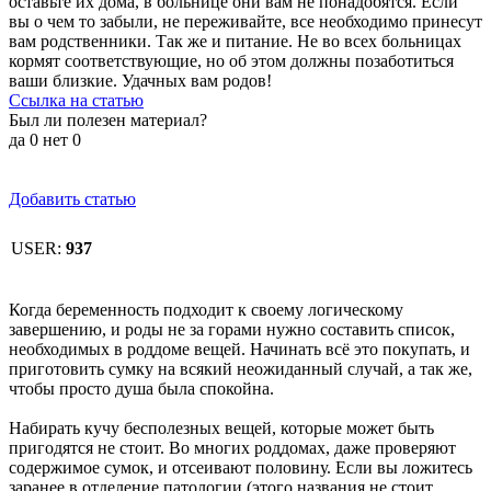
оставьте их дома, в больнице они вам не понадобятся. Если
вы о чем то забыли, не переживайте, все необходимо принесут
вам родственники. Так же и питание. Не во всех больницах
кормят соответствующие, но об этом должны позаботиться
ваши близкие. Удачных вам родов!
Ссылка на статью
Был ли полезен материал?
да
0
нет
0
Добавить статью
USER:
937
Когда беременность подходит к своему логическому
завершению, и роды не за горами нужно составить список,
необходимых в роддоме вещей. Начинать всё это покупать, и
приготовить сумку на всякий неожиданный случай, а так же,
чтобы просто душа была спокойна.
Набирать кучу бесполезных вещей, которые может быть
пригодятся не стоит. Во многих роддомах, даже проверяют
содержимое сумок, и отсеивают половину. Если вы ложитесь
заранее в отделение патологии (этого названия не стоит