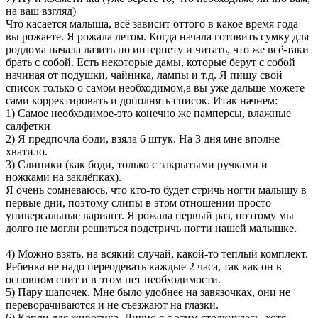
на ваш взгляд)
Что касается малыша, всё зависит оттого в какое время года
вы рожаете. Я рожала летом. Когда начала готовить сумку для
роддома начала лазить по интернету и читать, что же всё-таки
брать с собой. Есть некоторые дамы, которые берут с собой
начиная от подушки, чайника, лампы и т.д. Я пишу свой
список только о самом необходимом,а вы уже дальше можете
сами корректировать и дополнять список. Итак начнем:
1) Самое необходимое-это конечно же памперсы, влажные
салфетки
2) Я предпочла боди, взяла 6 штук. На 3 дня мне вполне
хватило.
3) Слипики (как боди, только с закрытыми ручками и
ножками на заклёпках).
Я очень сомневаюсь, что кто-то будет стричь ногти малышу в
первые дни, поэтому слипы в этом отношении просто
универсальные вариант. Я рожала первый раз, поэтому мы
долго не могли решиться подстричь ногти нашей малышке.
4) Можно взять, на всякий случай, какой-то теплый комплект.
Ребенка не надо переодевать каждые 2 часа, так как он в
основном спит и в этом нет необходимости.
5) Пару шапочек. Мне было удобнее на завязочках, они не
переворачиваются и не съезжают на глазки.
6) Капли для животика. Лично я с этим столкнулась, хотя