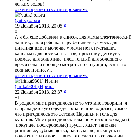
легких родов!
ответить
ответить с цитированием
(yutik) ольга
19 Декабря 2013, 20:05
#
0
А я бы еще добавила в список для мамы электрический
чайник, а для ребенка пару бутылочек, смесь для
питания( вдруг молочка у мамы нет), пустышку,
капельки для носика и глазок, присыпку детскую,
нормазе для животика, плед теплый для холодного
время года. а вообще смотреть по ситуации, если что
родные принесут.
ответить
ответить с цитированием
(irinka9301) Ирина
22 Декабря 2013, 23:37
#
+1
В роддом мне пригодилось не то что мне говорили я
набрала детскую одежду а она не пригодилась, самое
что пригодилось это детские Царапки и гель для
купания. Мне пригодилось тоже не много прокладки (
покупала послеродовые) трусы , халат, тапочки
резиновые, зубная щётка, паста, мыло, шампунь и
полотенце, и самое главное это сделать ксерокопии