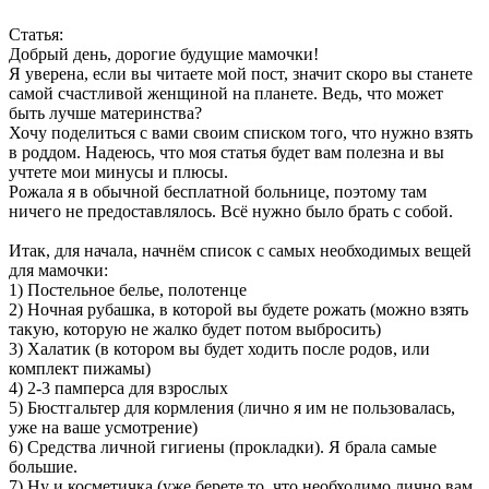
Статья:
Добрый день, дорогие будущие мамочки!
Я уверена, если вы читаете мой пост, значит скоро вы станете
самой счастливой женщиной на планете. Ведь, что может
быть лучше материнства?
Хочу поделиться с вами своим списком того, что нужно взять
в роддом. Надеюсь, что моя статья будет вам полезна и вы
учтете мои минусы и плюсы.
Рожала я в обычной бесплатной больнице, поэтому там
ничего не предоставлялось. Всё нужно было брать с собой.
Итак, для начала, начнём список с самых необходимых вещей
для мамочки:
1) Постельное белье, полотенце
2) Ночная рубашка, в которой вы будете рожать (можно взять
такую, которую не жалко будет потом выбросить)
3) Халатик (в котором вы будет ходить после родов, или
комплект пижамы)
4) 2-3 памперса для взрослых
5) Бюстгальтер для кормления (лично я им не пользовалась,
уже на ваше усмотрение)
6) Средства личной гигиены (прокладки). Я брала самые
большие.
7) Ну и косметичка (уже берете то, что необходимо лично вам,