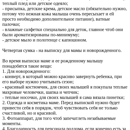
теплый плед или детское одеяло;
- присыпка, детские крема, детское масло (обязательно нужно,
потому что нежная кожа малыша очень пересыхает и ей
просто необходимо дополнительное питание), ватные
палочки;
- влажные салфетки специально для деток, главное чтоб они
были ароматизированы по-минимуму;
- детское мыло и полотенце с капюшоном.
Четвертая сумка - на выписку для мамы и новорожденного.
Во время выписки маме и ее рожденному малышу
понадобятся такие вещи:
1. Для новорожденного:
- конверт, в который можно красиво завернуть ребенка, при
его выборе нужно учитывать сезон;
- красивый костюмчик, для своих малышей я покупала теплые
махровые человечки, шапка и чепчик;
- теплые носочки, для своих малышей я сама вязала пинетки;
2. Одежда и косметика маме. Перед выпиской нужно будет
привести себя в порядок, чтоб чувствовать себя не только
счастливой, но и красивой.
3. Фотоаппарат, для того чтоб запечатлеть незабываемые
моменты.
4. Благодарность для персонала роддома, если конечно есть за