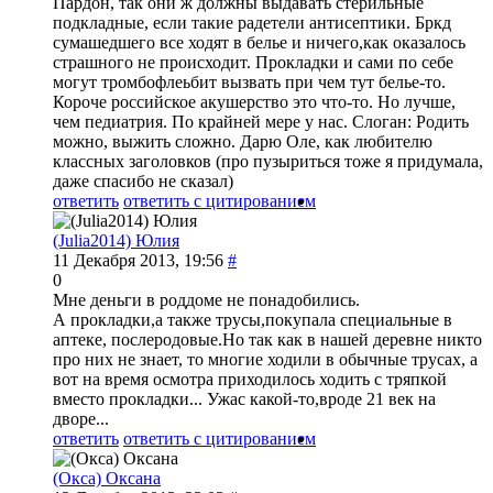
Пардон, так они ж должны выдавать стерильные
подкладные, если такие радетели антисептики. Бркд
сумашедшего все ходят в белье и ничего,как оказалось
страшного не происходит. Прокладки и сами по себе
могут тромбофлеьбит вызвать при чем тут белье-то.
Короче российское акушерство это что-то. Но лучше,
чем педиатрия. По крайней мере у нас. Слоган: Родить
можно, выжить сложно. Дарю Оле, как любителю
классных заголовков (про пузыриться тоже я придумала,
даже спасибо не сказал)
ответить
ответить с цитированием
(Julia2014) Юлия
11 Декабря 2013, 19:56
#
0
Мне деньги в роддоме не понадобились.
А прокладки,а также трусы,покупала специальные в
аптеке, послеродовые.Но так как в нашей деревне никто
про них не знает, то многие ходили в обычные трусах, а
вот на время осмотра приходилось ходить с тряпкой
вместо прокладки... Ужас какой-то,вроде 21 век на
дворе...
ответить
ответить с цитированием
(Окса) Оксана