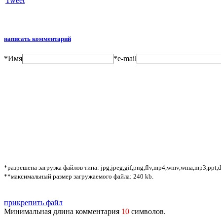
Tweet
написать комментарий
*
Имя
*
e-mail
*разрешена загрузка файлов типа: jpg,jpeg,gif,png,flv,mp4,wmv,wma,mp3,ppt,doc
**максимальный размер загружаемого файла: 240 kb.
прикрепить файл
Минимальная длина комментария
10
символов.