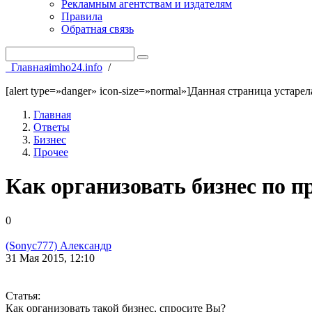
Рекламным агентствам и издателям
Правила
Обратная связь
Главная
imho24.info
/
[alert type=»danger» icon-size=»normal»]Данная страница устаре
Главная
Ответы
Бизнес
Прочее
Как организовать бизнес по п
0
(Sonyc777) Александр
31 Мая 2015, 12:10
Статья:
Как организовать такой бизнес, спросите Вы?