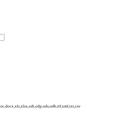
,docx,xls,xlsx,odt,odp,ods,odb,rtf,xml,txt,csv