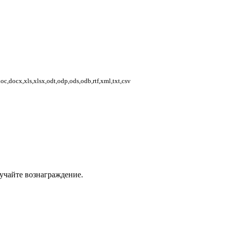
,docx,xls,xlsx,odt,odp,ods,odb,rtf,xml,txt,csv
учайте вознаграждение.