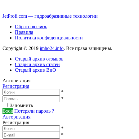
JetProfi.com — гидроабразивные технологии
Обратная связь
Правила
Политика конфиденциальности
Copyright © 2019
imho24.info
. Все права защищены.
Старый архив отзывов
Старый архив статей
Старый архив ВиО
Авторизация
Регистрация
*
*
Запомнить
Вход
Потеряли пароль ?
Авторизация
Регистрация
*
*