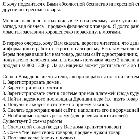
Я хочу поделиться с Вами абсолютной бесплатно интересной ста
другие интересные товары.
Многие, наверное, натыкались в сети на рекламу таких уникаль
взгляд, вид бизнеса - продажа физических товаров. Я долго ра
моменты заставили хорошенечко пораскинуть мозгами.
В первую очередь, хочу Вам сказать, дорогие читатели, что дан
информацию и работать строго по алгоритму. Есть замечательн
Берем понравившийся нам товар, делаем сайт одностраничник, д
покупателю наложенным платежом - получаем через 2 недели ден
продали за 800-1300 р. Да-да, наценка может достигать от 2 до 1
Спалю Вам, дорогие читатели, алгоритм работы по этой систем
1. Зарегистрировать домен.
2. Зарегистрировать хостинг.
3. Зарегистрировать счет в системе приема-платежей (сюда буд
4. Найти надежного поставщика Дропшиппера (т.е. взять товар
5. Получить аккаунт в системе по приему заказов.
6. Сделать одностраничный сайт и наполнить его информацие
7. Необходимо сделать рекламу (для целевых посетителей)
Существует 2 схемы работы:
1. Схема свой склад (когда у Вас дома хранятся товары)
2. Схема "не имея своих товаров, продаем чужой товар"
3. Продажа услуг (своих и чужих)