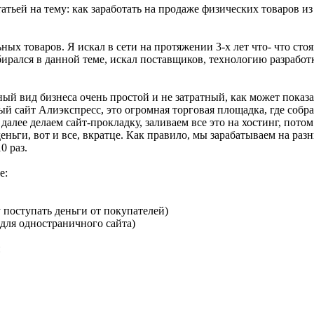
тьей на тему: как заработать на продаже физических товаров из
ных товаров. Я искал в сети на протяжении 3-х лет что- что сто
збирался в данной теме, искал поставщиков, технологию разрабо
ный вид бизнеса очень простой и не затратный, как может показат
ый сайт Алиэкспресс, это огромная торговая площадка, где соб
алее делаем сайт-прокладку, заливаем все это на хостинг, потом
ьги, вот и все, вкратце. Как правило, мы зарабатываем на разни
0 раз.
е:
у поступать деньги от покупателей)
 для одностраничного сайта)
й