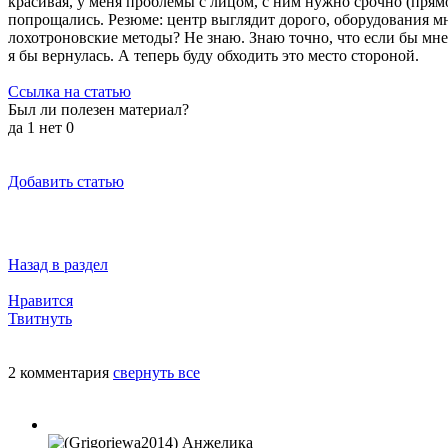
красивая, у меня проблемы с лицом, с ним нужно срочно (прямо
попрощались. Резюме: центр выглядит дорого, оборудования м
лохотроновские методы? Не знаю. Знаю точно, что если бы мн
я бы вернулась. А теперь буду обходить это место стороной.
Ссылка на статью
Был ли полезен материал?
да
1
нет
0
Добавить статью
Назад в раздел
Нравится
Твитнуть
2 комментария
свернуть все