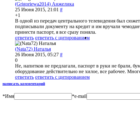
(Grigoriewa2014) Анжелика
25 Июня 2015, 21:01
#
+1
В одной из передач центрального телевидения был сюже
подписывали документу на кредит и им вручали чемоданч
принести паспорт, я все сразу поняла.
ответить
ответить с цитированием
(Nata72) Наталья
26 Июня 2015, 05:27
#
0
Не, напитков не предлагали, паспорт в руки не брали, б
оборудование действительно не хилое, все рабочее. Мног
ответить
ответить с цитированием
написать комментарий
*
Имя
*
e-mail