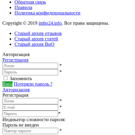
Обратная связь
Правила
Политика конфиденциальности
Copyright © 2019
imho24.info
. Все права защищены.
Старый архив отзывов
Старый архив статей
Старый архив ВиО
Авторизация
Регистрация
*
*
Запомнить
Вход
Потеряли пароль ?
Авторизация
Регистрация
*
*
*
Индикатор сложности пароля:
Пароль не введен
*