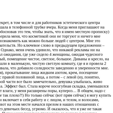
рет, в том числе и для работников эстетического центра
шала в телефонной трубке вчера. Когда меня приглашают на
обосновав это тем, чтобы знать, что я имею местную прописку)
верила меня, что косметикой они не торгуют и ничего мне
а познакомить как можно больше людей с центром. Мне это
язательств. Но ключевое слово в предыдущем предложении –
. Однако, меня очень удивило, что никакой рекламы ни на
зал ожидания, где уже сидело 4 женщины, ожидая чудесного
ый, помещение чистое, светлое, большое. Диваны и кресло, на
ли в маленькую, чистую светлую комнату, где я и провела 2
вала, что добавило солидности заведению и уверенности мне.
я), прокатывание лица жидким азотом, крем, посещение
с правой половиной лица, а потом – с левой (ну, понятно,
ой части все было замечательно, девушка улыбалась, живо
а. Эффект был. Стала короче носогубная складка, уменьшился
ает влаги, у меня расширены поры, купероз… В общем, надо с
так плохо?!) Но только сейчас (вот прям сейчас) я могу купить
 включает в себя работу и с лицом, и телом, и волосами,
 вот на этом месте начался прелом в наших отношениях с
 девичьих бесед, угрюмо. И оказалось, что я уже не такая