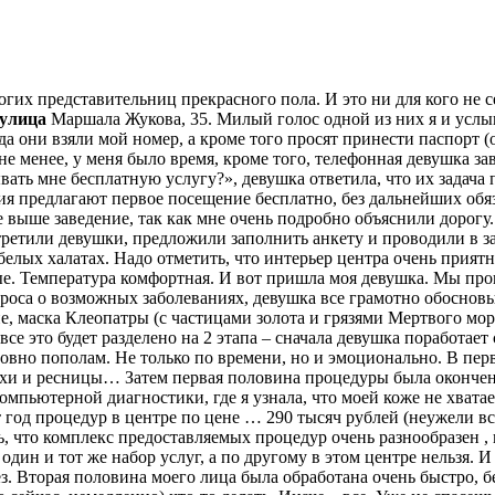
их представительниц прекрасного пола. И это ни для кого не сек
 улица
Маршала Жукова, 35. Милый голос одной из них я и услы
а они взяли мой номер, а кроме того просят принести паспорт (
е менее, у меня было время, кроме того, телефонная девушка за
ывать мне бесплатную услугу?», девушка ответила, что их задач
ия предлагают первое посещение бесплатно, без дальнейших об
ое выше заведение, так как мне очень подробно объяснили дорогу
встретили девушки, предложили заполнить анкету и проводили в 
елых халатах. Надо отметить, что интерьер центра очень приятн
ые. Температура комфортная. И вот пришла моя девушка. Мы прош
роса о возможных заболеваниях, девушка все грамотно обосновы
е, маска Клеопатры (с частицами золота и грязями Мертвого мор
е это будет разделено на 2 этапа – сначала девушка поработает 
овно пополам. Не только по времени, но и эмоционально. В перв
духи и ресницы… Затем первая половина процедуры была окончен
компьютерной диагностики, где я узнала, что моей коже не хват
 год процедур в центре по цене … 290 тысяч рублей (неужели все 
, что комплекс предоставляемых процедур очень разнообразен , и
дин и тот же набор услуг, а по другому в этом центре нельзя. И
. Вторая половина моего лица была обработана очень быстро, без