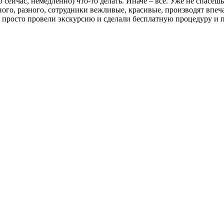
 сейчас, немедленно) что-то делать. Иначе – все. Уже не спасе
ного, разного, сотрудники вежливые, красивые, производят вп
е просто провели экскурсию и сделали бесплатную процедуру и 