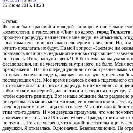
25 Июня 2015, 18:28
Статья:
Желание быть красивой и молодой – приоритетное желание мног
косметологии и трихологии «Лик» по адресу:
город Тольятти,
пробную процедуру неизвестные мне люди, не объясняют, откуд
– я автоматически испытываю недоверие к заведению. Но, тем н
купить предлагать не будут. На мой вопрос: «Зачем же им оказ
показалось логичным, ведь многие вновь открывшиеся заведен
показалось. Итак, наступил день Ч. Я без труда нашла указанн
фасаде здания, ни на указателях внутри него, не было. Меня 
преображения. Нас по очереди уводили с собой разные дамы в б
которых я успела посидеть, ожидая свою девушку, очень удобн
последующих часа. Мое время началось с очень тщательного оп
Потом мне огласили список процедур. В них входило: очищени
кабинета компьютерной диагностики и экскурсия по центру. И вс
чтобы оценить разницу). Вот и наше общение было разделено р
интересовалась мной, моей жизнью, ей нравились мои глаза, 
отек под глазом, цвет лица стал свежее. Мы посетили кабинет 
этим что-то делать. И моя девушка придумала, что мне поможет
абонемент всего … за 219 тысяч рублей. Правда, стоит отметить
ногтями … Но я не уверена, что каждой посетительнице нужен о
девушкой. Я отказалась. Однозначно. Безапелляционно. На отрез