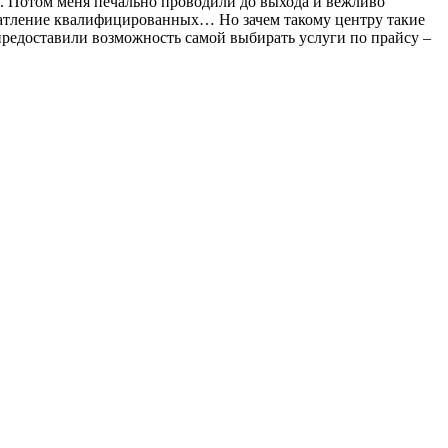
шь. Потом меня печально проводили до выхода и вежливо
ечатление квалифицированных… Но зачем такому центру такие
предоставили возможность самой выбирать услуги по прайсу –