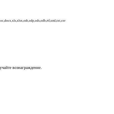
,docx,xls,xlsx,odt,odp,ods,odb,rtf,xml,txt,csv
учайте вознаграждение.