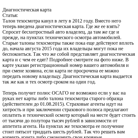
Диагностическая карта
Статья:
Талон техосмотра канул в лету в 2012 году. Вместо него
теперь введена диагностическая карта. Где же ее взять?
Спросит бесхитростный авто владелец, да там же где и
прежде, на пунктах технического осмотра автомобилей.
Старые талоны техосмотры также пока еще действуют вплоть
до, начала августа 2015 года их владельцы могут пока не
беспокоиться. Так что же собой представляет диагностическая
карта и с чем ее едят? Подробнее смотрите на фото ниже. В
карте указан регистрационный номер вашего автомобиля и
при смене хозяина, если карта не просрочена ее можно
передать новому владельцу. Диагностическая карта выдается
так же как и тех осмотр сроком на один год.
Теперь получит полюс ОСАГО не возможно если у вас на
руках нет карты либо талона техосмотра старого образца
(действителен до 01.08.2015). Страховые агенты идут на
хитрость и при заключении страхового полюса предлагают
оплатить и технический осмотр который на месте будет стоить
от тысячи до полутора тысяч рублей в зависимости от
аппетита агента. На пунктах же техосмотра ее получение
стоит пятьсот тридцать шесть рублей. Так что решать вам
кормить агента либо сэкономить свои кровные.