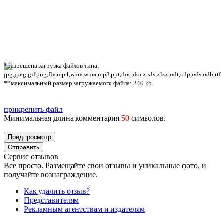
*разрешена загрузка файлов типа:
jpg,jpeg,gif,png,flv,mp4,wmv,wma,mp3,ppt,doc,docx,xls,xlsx,odt,odp,ods,odb,rtf
**максимальный размер загружаемого файла: 240 kb.
прикрепить файл
Минимальная длина комментария
50
символов.
Сервис отзывов
Все просто. Размещайте свои отзывы и уникальные фото, и
получайте вознаграждение.
Как удалить отзыв?
Представителям
Рекламным агентствам и издателям