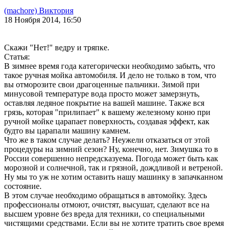
(machore) Виктория
18 Ноября 2014, 16:50
Скажи "Нет!" ведру и тряпке.
Статья:
В зимнее время года категорически необходимо забыть, что
такое ручная мойка автомобиля. И дело не только в том, что
вы отморозите свои драгоценные пальчики. Зимой при
минусовой температуре вода просто может замерзнуть,
оставляя ледяное покрытие на вашей машине. Также вся
грязь, которая "прилипает" к вашему железному коню при
ручной мойке царапает поверхность, создавая эффект, как
будто вы царапали машину камнем.
Что же в таком случае делать? Неужели отказаться от этой
процедуры на зимний сезон? Ну, конечно, нет. Зимушка то в
России совершенно непредсказуема. Погода может быть как
морозной и солнечной, так и грязной, дождливой и ветреной.
Ну мы то уж не хотим оставить нашу машинку в запачканном
состояние.
В этом случае необходимо обращаться в автомойку. Здесь
профессионалы отмоют, очистят, высушат, сделают все на
высшем уровне без вреда для техники, со специальными
чистящими средствами. Если вы не хотите тратить свое время