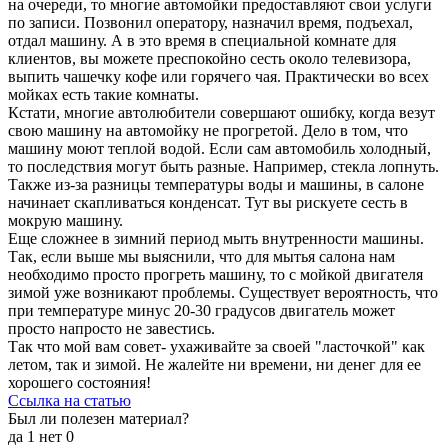
на очереди, то многие автомойки предоставляют свои услуги
по записи. Позвонил оператору, назначил время, подъехал,
отдал машину. А в это время в специальной комнате для
клиентов, вы можете преспокойно сесть около телевизора,
выпить чашечку кофе или горячего чая. Практически во всех
мойках есть такие комнаты.
Кстати, многие автолюбители совершают ошибку, когда везут
свою машину на автомойку не прогретой. Дело в том, что
машину моют теплой водой. Если сам автомобиль холодный,
то последствия могут быть разные. Например, стекла лопнуть.
Также из-за разницы температуры воды и машины, в салоне
начинает скапливаться конденсат. Тут вы рискуете сесть в
мокрую машину.
Еще сложнее в зимний период мыть внутренности машины.
Так, если выше мы выяснили, что для мытья салона нам
необходимо просто прогреть машину, то с мойкой двигателя
зимой уже возникают проблемы. Существует вероятность, что
при температуре минус 20-30 градусов двигатель может
просто напросто не завестись.
Так что мой вам совет- ухаживайте за своей "ласточкой" как
летом, так и зимой. Не жалейте ни времени, ни денег для ее
хорошего состояния!
Ссылка на статью
Был ли полезен материал?
да
1
нет
0