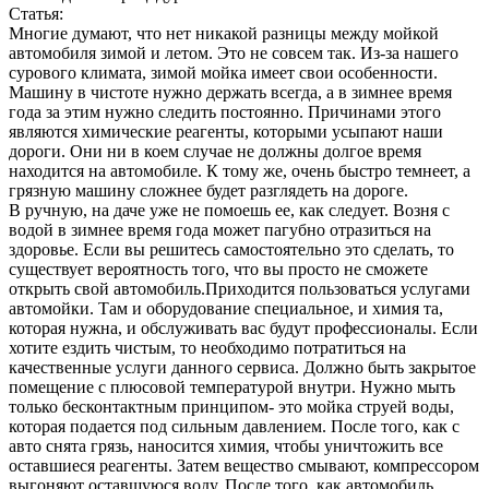
Статья:
Многие думают, что нет никакой разницы между мойкой
автомобиля зимой и летом. Это не совсем так. Из-за нашего
сурового климата, зимой мойка имеет свои особенности.
Машину в чистоте нужно держать всегда, а в зимнее время
года за этим нужно следить постоянно. Причинами этого
являются химические реагенты, которыми усыпают наши
дороги. Они ни в коем случае не должны долгое время
находится на автомобиле. К тому же, очень быстро темнеет, а
грязную машину сложнее будет разглядеть на дороге.
В ручную, на даче уже не помоешь ее, как следует. Возня с
водой в зимнее время года может пагубно отразиться на
здоровье. Если вы решитесь самостоятельно это сделать, то
существует вероятность того, что вы просто не сможете
открыть свой автомобиль.Приходится пользоваться услугами
автомойки. Там и оборудование специальное, и химия та,
которая нужна, и обслуживать вас будут профессионалы. Если
хотите ездить чистым, то необходимо потратиться на
качественные услуги данного сервиса. Должно быть закрытое
помещение с плюсовой температурой внутри. Нужно мыть
только бесконтактным принципом- это мойка струей воды,
которая подается под сильным давлением. После того, как с
авто снята грязь, наносится химия, чтобы уничтожить все
оставшиеся реагенты. Затем вещество смывают, компрессором
выгоняют оставшуюся воду. После того, как автомобиль