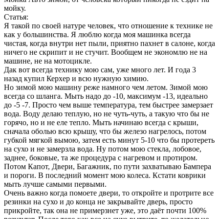
мойку.
Статья:
Я такой по своей натуре человек, что отношение к технике не
как у большинства. Я люблю когда моя машинка всегда
чистая, когда внутри нет пыли, приятно пахнет в салоне, когда
ничего не скрипит и не стучит. Вообщем не экономлю не на
машине, не на мотоцикле.
Дак вот всегда технику мою сам, уже много лет. И года 3
назад купил Керхер и всю нужную химию.
Но зимой мою машину реже намного чем летом. Зимой мою
всегда со шланга. Мыть надо до -10, максимум -13, идеально
до -5 -7. Просто чем выше температура, тем быстрее замерзает
вода. Воду делаю теплую, но не чуть-чуть, а такую что бы не
горячо, но и не еле тепло. Мыть начинаю всегда с крыши,
сначала оболью всю крышу, что бы железо нагрелось, потом
губкой мягкой вымою, затем есть минут 5-10 что бы протереть
на сухо и не замерзла вода. Ну потом мою стекла, лобовое,
заднее, боковые, та же процедура с нагревом и протиром.
Потом Капот, Двери, Багажник, по пути захватываю Бампера
и пороги. В последний момент мою колеса. Кстати коврики
мыть лучше самыми первыми.
Очень важно когда помоете двери, то откройте и протрите все
резинки на сухо и до конца не закрывайте дверь, просто
прикройте, так она не примерзнет уже, это даёт почти 100%