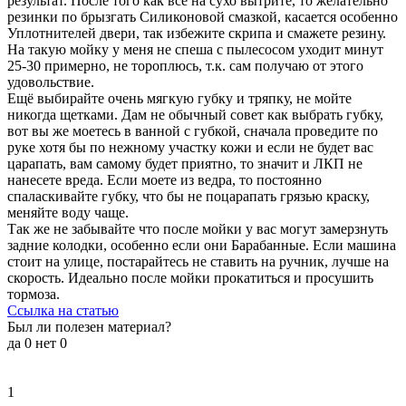
результат. После того как все на сухо вытрите, то желательно
резинки по брызгать Силиконовой смазкой, касается особенно
Уплотнителей двери, так избежите скрипа и смажете резину.
На такую мойку у меня не спеша с пылесосом уходит минут
25-30 примерно, не тороплюсь, т.к. сам получаю от этого
удовольствие.
Ещё выбирайте очень мягкую губку и тряпку, не мойте
никогда щетками. Дам не обычный совет как выбрать губку,
вот вы же моетесь в ванной с губкой, сначала проведите по
руке хотя бы по нежному участку кожи и если не будет вас
царапать, вам самому будет приятно, то значит и ЛКП не
нанесете вреда. Если моете из ведра, то постоянно
спаласкивайте губку, что бы не поцарапать грязью краску,
меняйте воду чаще.
Так же не забывайте что после мойки у вас могут замерзнуть
задние колодки, особенно если они Барабанные. Если машина
стоит на улице, постарайтесь не ставить на ручник, лучше на
скорость. Идеально после мойки прокатиться и просушить
тормоза.
Ссылка на статью
Был ли полезен материал?
да
0
нет
0
1