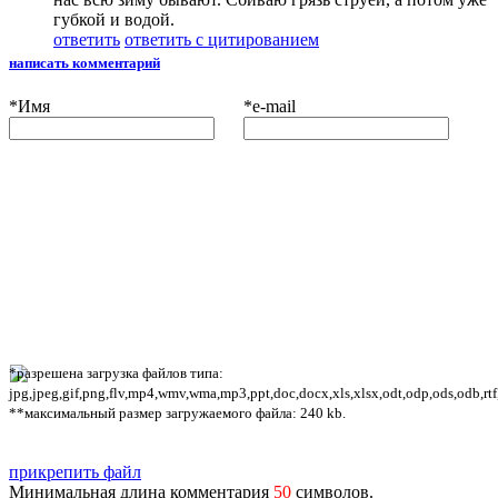
губкой и водой.
ответить
ответить с цитированием
написать комментарий
*
Имя
*
e-mail
*разрешена загрузка файлов типа:
jpg,jpeg,gif,png,flv,mp4,wmv,wma,mp3,ppt,doc,docx,xls,xlsx,odt,odp,ods,odb,rtf
**максимальный размер загружаемого файла: 240 kb.
прикрепить файл
Минимальная длина комментария
50
символов.