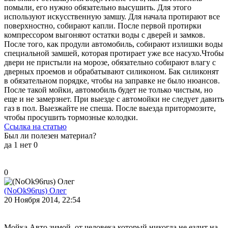
помыли, его нужно обязательно высушить. Для этого
используют искусственную замшу. Для начала протирают все
поверхностно, собирают капли. После первой протирки
компрессором выгоняют остатки воды с дверей и замков.
После того, как продули автомобиль, собирают излишки воды
специальной замшей, которая протирает уже все насухо.Чтобы
двери не пристыли на морозе, обязательно собирают влагу с
дверных проемов и обрабатывают силиконом. Бак силиконят
в обязательном порядке, чтобы на заправке не было нюансов.
После такой мойки, автомобиль будет не только чистым, но
еще и не замерзнет. При выезде с автомойки не следует давить
газ в пол. Выезжайте не спеша. После выезда притормозите,
чтобы просушить тормозные колодки.
Ссылка на статью
Был ли полезен материал?
да
1
нет
0
0
(NoOk96rus) Олег
20 Ноября 2014, 22:54
Мойка Авто зимой, от человека который никогда не ездит на