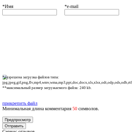
*
Имя
*
e-mail
*разрешена загрузка файлов типа:
jpg,jpeg,gif,png,flv,mp4,wmv,wma,mp3,ppt,doc,docx,xls,xlsx,odt,odp,ods,odb,rtf
**максимальный размер загружаемого файла: 240 kb.
прикрепить файл
Минимальная длина комментария
50
символов.
Сервис отзывов