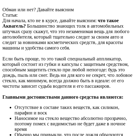
Обман или нет? Давайте выясним
Статья:
Для начала, кто не в курсе, давайте выясним:
что такое
Аквагель?
Большинство знающих толк в автомобильных
штучках сразу скажут, что это незаменимая вещь для любого
автолюбителя, который тщательно следит за своим авто и
следит за новинками косметических средств, для красоты
машины и удобства самого себя.
Если быть проще, то это такой специальный аппликатор,
который состоит из губки и капсулы с защитным средством,
способным защитить стекло при любой непогоде: будь это
дождь, пыль или снег. Ведь ни для кого не секрет, что лобовое
стекло, как минимум, всегда должно быть в идеале: от его
чистоты зависит судьба водителя и его пассажиров.
Главными достоинствами данного средства являются:
Отсутствие в составе таких веществ, как силикон,
парафин и воск
Наносимое на стекло вещество абсолютно прозрачно,
поэтому помех с видимостью не будет даже в ночное
время
Обычно мы привыкли, что после дождя образуются