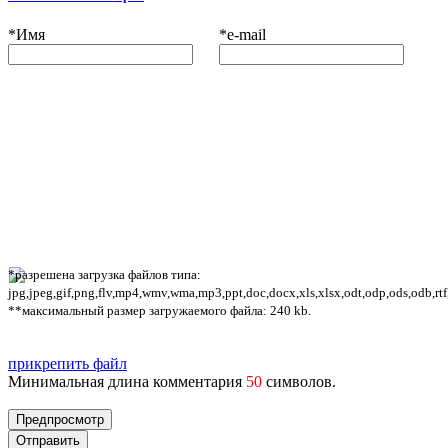
*
Имя
*
e-mail
*разрешена загрузка файлов типа:
jpg,jpeg,gif,png,flv,mp4,wmv,wma,mp3,ppt,doc,docx,xls,xlsx,odt,odp,ods,odb,rtf
**максимальный размер загружаемого файла: 240 kb.
прикрепить файл
Минимальная длина комментария
50
символов.