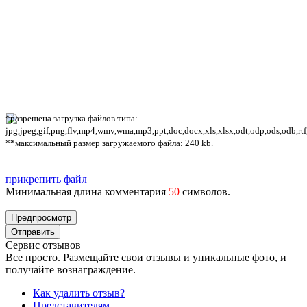
*разрешена загрузка файлов типа:
jpg,jpeg,gif,png,flv,mp4,wmv,wma,mp3,ppt,doc,docx,xls,xlsx,odt,odp,ods,odb,rtf
**максимальный размер загружаемого файла: 240 kb.
прикрепить файл
Минимальная длина комментария
50
символов.
Сервис отзывов
Все просто. Размещайте свои отзывы и уникальные фото, и
получайте вознаграждение.
Как удалить отзыв?
Представителям