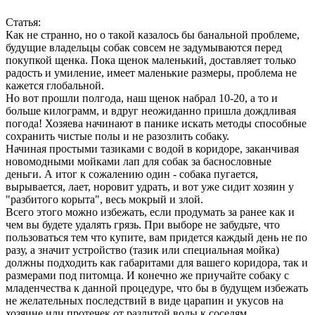
Статья:
Как не странно, но о такой казалось бы банальной проблеме,
будущие владельцы собак совсем не задумываются перед
покупкой щенка. Пока щенок маленький, доставляет только
радость и умиление, имеет маленькие размеры, проблема не
кажется глобальной.
Но вот прошли полгода, наш щенок набрал 10-20, а то и
больше килограмм, и вдруг неожиданно пришла дождливая
погода! Хозяева начинают в панике искать методы способные
сохранить чистые полы и не разозлить собаку.
Начиная простыми тазиками с водой в коридоре, заканчивая
новомодными мойками лап для собак за баснословные
деньги. А итог к сожалению один - собака пугается,
вырывается, лает, норовит удрать, и вот уже сидит хозяин у
"разбитого корыта", весь мокрый и злой.
Всего этого можно избежать, если продумать за ранее как и
чем вы будете удалять грязь. При выборе не забудьте, что
пользоваться тем что купите, вам придется каждый день не по
разу, а значит устройство (тазик или специальная мойка)
должны подходить как габаритами для вашего коридора, так и
размерами под питомца. И конечно же приучайте собаку с
младенчества к данной процедуре, что бы в будущем избежать
не желательных последствий в виде царапин и укусов на
хозяине или протечек от разлитой воды к соседям.