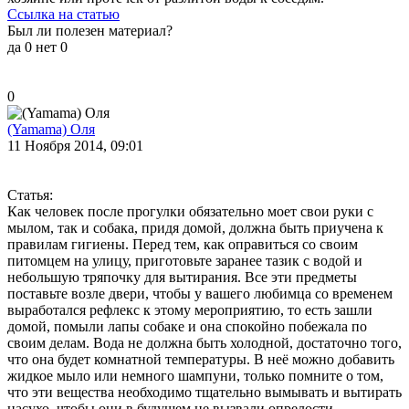
Ссылка на статью
Был ли полезен материал?
да
0
нет
0
0
(Yamama) Оля
11 Ноября 2014, 09:01
Статья:
Как человек после прогулки обязательно моет свои руки с
мылом, так и собака, придя домой, должна быть приучена к
правилам гигиены. Перед тем, как оправиться со своим
питомцем на улицу, приготовьте заранее тазик с водой и
небольшую тряпочку для вытирания. Все эти предметы
поставьте возле двери, чтобы у вашего любимца со временем
выработался рефлекс к этому мероприятию, то есть зашли
домой, помыли лапы собаке и она спокойно побежала по
своим делам. Вода не должна быть холодной, достаточно того,
что она будет комнатной температуры. В неё можно добавить
жидкое мыло или немного шампуни, только помните о том,
что эти вещества необходимо тщательно вымывать и вытирать
насухо, чтобы они в будущем не вызвали опрелости.