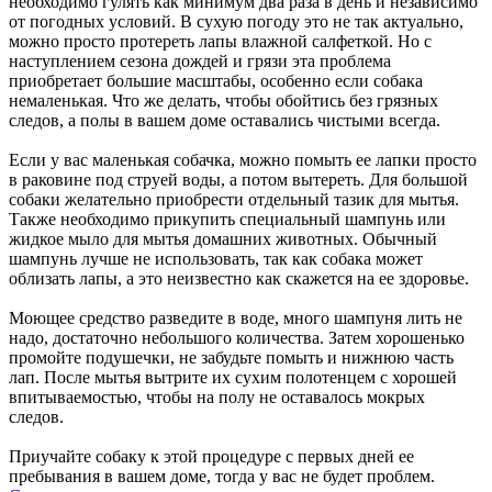
необходимо гулять как минимум два раза в день и независимо
от погодных условий. В сухую погоду это не так актуально,
можно просто протереть лапы влажной салфеткой. Но с
наступлением сезона дождей и грязи эта проблема
приобретает большие масштабы, особенно если собака
немаленькая. Что же делать, чтобы обойтись без грязных
следов, а полы в вашем доме оставались чистыми всегда.
Если у вас маленькая собачка, можно помыть ее лапки просто
в раковине под струей воды, а потом вытереть. Для большой
собаки желательно приобрести отдельный тазик для мытья.
Также необходимо прикупить специальный шампунь или
жидкое мыло для мытья домашних животных. Обычный
шампунь лучше не использовать, так как собака может
облизать лапы, а это неизвестно как скажется на ее здоровье.
Моющее средство разведите в воде, много шампуня лить не
надо, достаточно небольшого количества. Затем хорошенько
промойте подушечки, не забудьте помыть и нижнюю часть
лап. После мытья вытрите их сухим полотенцем с хорошей
впитываемостью, чтобы на полу не оставалось мокрых
следов.
Приучайте собаку к этой процедуре с первых дней ее
пребывания в вашем доме, тогда у вас не будет проблем.