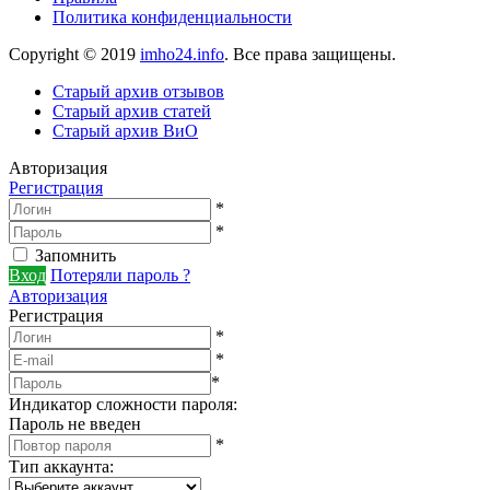
Политика конфиденциальности
Copyright © 2019
imho24.info
. Все права защищены.
Старый архив отзывов
Старый архив статей
Старый архив ВиО
Авторизация
Регистрация
*
*
Запомнить
Вход
Потеряли пароль ?
Авторизация
Регистрация
*
*
*
Индикатор сложности пароля:
Пароль не введен
*
Тип аккаунта
: