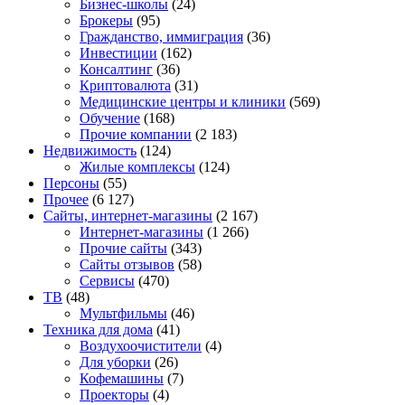
Бизнес-школы
(24)
Брокеры
(95)
Гражданство, иммиграция
(36)
Инвестиции
(162)
Консалтинг
(36)
Криптовалюта
(31)
Медицинские центры и клиники
(569)
Обучение
(168)
Прочие компании
(2 183)
Недвижимость
(124)
Жилые комплексы
(124)
Персоны
(55)
Прочее
(6 127)
Сайты, интернет-магазины
(2 167)
Интернет-магазины
(1 266)
Прочие сайты
(343)
Сайты отзывов
(58)
Сервисы
(470)
ТВ
(48)
Мультфильмы
(46)
Техника для дома
(41)
Воздухоочистители
(4)
Для уборки
(26)
Кофемашины
(7)
Проекторы
(4)